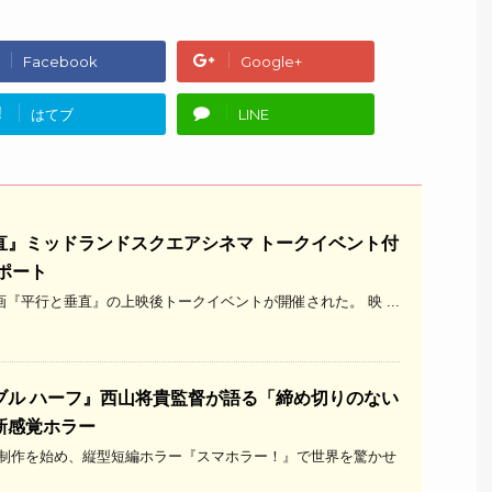
Facebook
Google+
!
はてブ
LINE
直』ミッドランドスクエアシネマ トークイベント付
レポート
、映画『平行と垂直』の上映後トークイベントが開催された。 映 ...
ブル ハーフ』西山将貴監督が語る「締め切りのない
新感覚ホラー
像制作を始め、縦型短編ホラー『スマホラー！』で世界を驚かせ