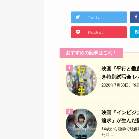
Twitter
B
Pocket
おすすめの記事はこれ！
1
映画『平行と垂
き特別試写会 
2026年7月30日
2
映画『インビジ
追求」が生んだ
14歳から独学で映
た西 ...