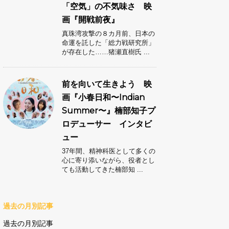
「空気」の不気味さ 映
画『開戦前夜』
真珠湾攻撃の８カ月前、日本の
命運を託した「総力戦研究所」
が存在した……猪瀬直樹氏 ...
前を向いて生きよう 映
画『小春日和〜Indian
Summer〜』楠部知子プ
ロデューサー インタビ
ュー
37年間、精神科医として多くの
心に寄り添いながら、役者とし
ても活動してきた楠部知 ...
過去の月別記事
過去の月別記事