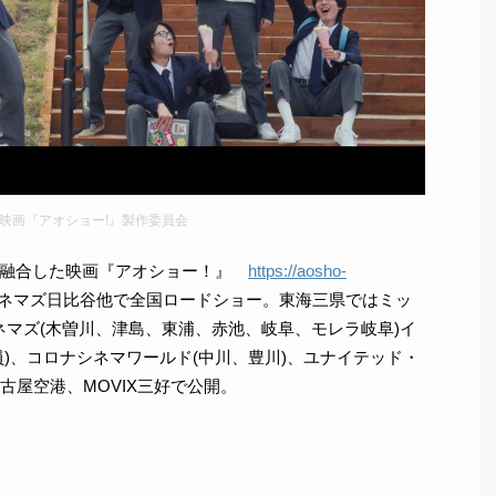
5 映画『アオショー!』製作委員会
が融合した映画『アオショー！』
https://aosho-
 シネマズ日比谷他で全国ロードショー。東海三県ではミッ
シネマズ(木曽川、津島、東浦、赤池、岐阜、モレラ岐阜)イ
)、コロナシネマワールド(中川、豊川)、ユナイテッド・
古屋空港、MOVIX三好で公開。