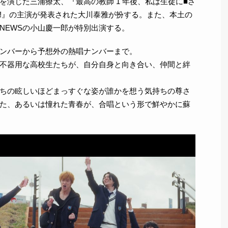
演じた三浦獠太、『最高の教師 1 年後、私は生徒に■さ
!』の主演が発表された大川泰雅が扮する。また、本土の
NEWSの小山慶一郎が特別出演する。
ンバーから予想外の熱唱ナンバーまで。
不器用な高校生たちが、自分自身と向き合い、仲間と絆
ちの眩しいほどまっすぐな姿が誰かを想う気持ちの尊さ
た、あるいは憧れた青春が、合唱という形で鮮やかに蘇