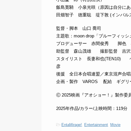
飯島寛騎 小泉光咲（原因は自分にあ
田畑智子 徳重聡 堤下敦 (インパル
監督・脚本 山口 喬司
主題歌：moon drop「ブルーフィッシュ」
プロデューサー 赤間俊秀 脚色 
助監督 森山茂雄 撮影監督 吉
スタイリスト 長妻和也(TEN10)
彦
後援 全日本合唱連盟／東京混声合唱
企画・製作 VAROS 配給 ギグリ
Ⓒ 2025映画『アオショー！』製作委
2025年作品/カラー/上映時間：119分
-
EntaMirage!
,
Entertainment
,
Movie