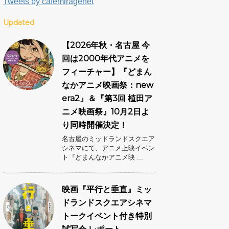
Tweets by cafemiragenet
Updated
【2026年秋・名古屋 今
回は2000年代アニメを
フィーチャー】『どまん
なかアニメ映画祭：new
era2』＆『第3回 植田ア
ニメ映画祭』10月2日よ
り同時開催決定！
名古屋のミッドランドスクエア
シネマにて、アニメ上映イベン
ト『どまんなかアニメ映 ...
映画『平行と垂直』ミッ
ドランドスクエアシネマ
トークイベント付き特別