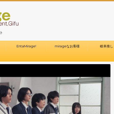
イト
て
EntaMirage!
mirageなお客様
岐阜推し