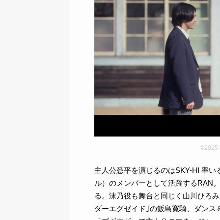
©202
主人公悉平を演じるのはSKY-HI 率い
ル）のメンバーとして活躍するRAN
る。沫乃役も舞台と同じく山川ひろみ
ダーエグゼイド｣の飯島寛騎、ダンス