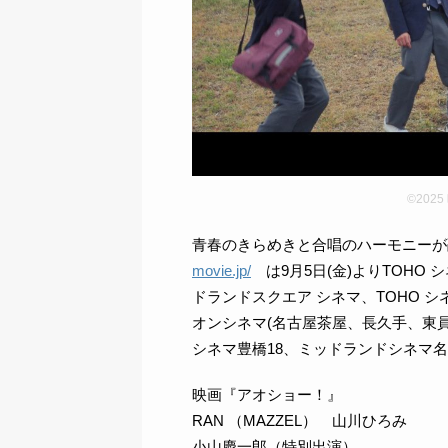
©202
青春のきらめきと合唱のハーモニー
movie.jp/
は9月5日(金)よりTOHO
ドランドスクエア シネマ、TOHO 
オンシネマ(名古屋茶屋、長久手、東員
シネマ豊橋18、ミッドランドシネマ名
映画『アオショー！』
RAN （MAZZEL） 山川ひろみ
小山慶一郎（特別出演）