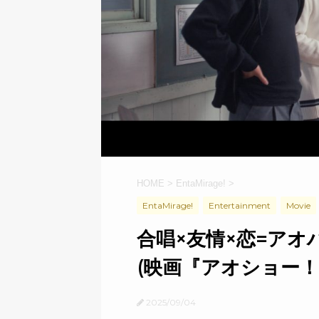
HOME
>
EntaMirage!
>
EntaMirage!
Entertainment
Movie
合唱×友情×恋=ア
(映画『アオショー！
2025/09/04