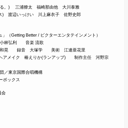
る。) 三浦獠太 福崎那由他 大川泰雅
ス) 渡辺いっけい 川上麻衣子 佐野史郎
（Getting Better / ビクターエンタテインメント）
小林弘利 音楽 流歌
沢和晃 録音 大塚学 美術 江連亜花里
 ヘアメイク 椿えりか(ランアップ) 制作主任 河野宗
団／東京国際合唱機構
ーボックス
員会