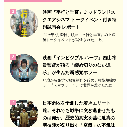
1
映画『平行と垂直』ミッドランドス
クエアシネマ トークイベント付き特
別試写会 レポート
2026年7月30日、映画『平行と垂直』の上映
後トークイベントが開催された。 映 ...
2
映画『インビジブル ハーフ』西山将
貴監督が語る「締め切りのない追
求」が生んだ新感覚ホラー
14歳から独学で映像制作を始め、縦型短編ホ
ラー『スマホラー！』で世界を驚かせた西 ...
3
日本必敗を予測した若きエリート
達。それでも戦争に突き進ませたも
のは何か。歴史的真実を基に迫真の
演技陣が炙り出す「空気」の不気味