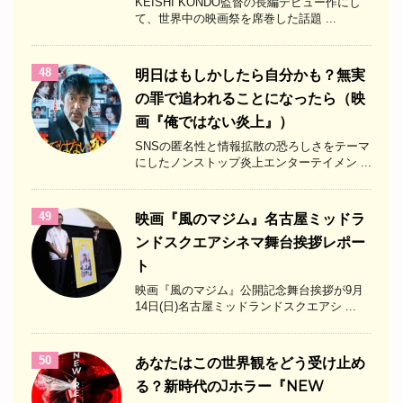
KEISHI KONDO監督の長編デビュー作にし
て、世界中の映画祭を席巻した話題 ...
48
明日はもしかしたら自分かも？無実
の罪で追われることになったら（映
画『俺ではない炎上』）
SNSの匿名性と情報拡散の恐ろしさをテーマ
にしたノンストップ炎上エンターテイメン ...
49
映画『風のマジム』名古屋ミッドラ
ンドスクエアシネマ舞台挨拶レポー
ト
映画『風のマジム』公開記念舞台挨拶が9月
14日(日)名古屋ミッドランドスクエアシ ...
50
あなたはこの世界観をどう受け止め
る？新時代のJホラー『NEW