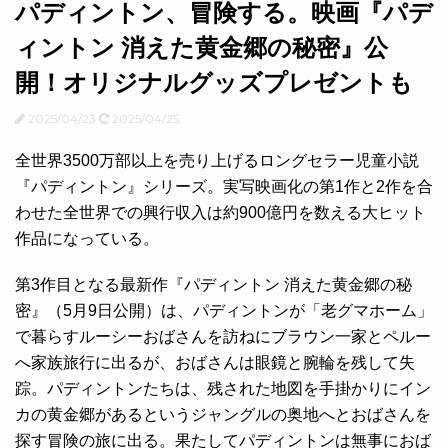
パディントン、冒険する。映画『パデ
ィントン 消えた黄金郷の秘密』公
開！オリジナルグッズプレゼントも
2025/04/23
2025/04/25
全世界3500万部以上を売り上げるロングセラー児童小説
『パディントン』シリーズ。実写映画化の第1作と2作を合
わせた全世界での興行収入は約900億円を数える大ヒット
作品になっている。
第3作目となる最新作『パディントン 消えた黄金郷の秘
密』（5月9日公開）は、パディントンが「老グマホーム」
で暮らすルーシーおばさんを訪ねにブラウン一家とペルー
へ家族旅行に出るが、おばさんは眼鏡と腕輪を残して失
踪。パディントンたちは、残された地図を手掛かりにイン
カの黄金郷があるというジャングルの奥地へとおばさんを
探す冒険の旅に出る。果たしてパディントンは無事におば