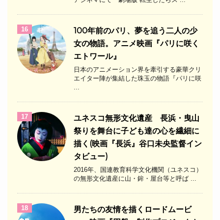
16
100年前のパリ、夢を追う二人の少
女の物語。アニメ映画『パリに咲く
エトワール』
日本のアニメーション界を牽引する豪華クリ
エイター陣が集結した珠玉の物語『パリに咲
...
17
ユネスコ無形文化遺産 長浜・曳山
祭りを舞台に子ども達の心を繊細に
描く(映画『長浜』谷口未央監督イン
タビュー)
2016年、国連教育科学文化機関（ユネスコ）
の無形文化遺産に山・鉾・屋台等と呼ば ...
18
男たちの友情を描くロードムービ