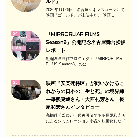
ルド』
2026年1月26日、名古屋シネマスコーレにて
映画『ゴールド』が上映中だ。 映画 ...
24
『MIRRORLIAR FILMS
Season8』公開記念名古屋舞台挨拶
レポート
短編映画制作プロジェクト『MIRRORLIAR
FILMS Season8』の公 ...
25
映画『安楽死特区』が問いかけるこ
れからの日本の「生と死」の境界線
―毎熊克哉さん・大西礼芳さん・長
尾和宏さんインタビュー
高橋伴明監督が、現役医師である長尾和宏氏
によるシミュレーション小説を映画化した『
...