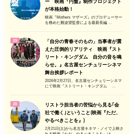
ー 映画『円盤』制作プロジェクト
が本格始動！
映画『Mothers マザーズ』のプロデューサー
を務めた難波望監督による最新長編 ...
19
「自分の青春そのもの」当事者が震
えた圧倒的リアリティ 映画『スト
リート・キングダム 自分の音を鳴
らせ。』名古屋センチュリーシネマ
舞台挨拶レポート
2026年2月27日、名古屋センチュリーシネマ
にて映画『ストリート・キングダム ...
20
リストラ担当者の苦悩から見る｢会
社で働く｣ということ(映画『ただ、
やるべきことを』)
2月21日(土)から名古屋キネマ・ノイで上映さ
れる映画『ただ、やるべきことを』は ...