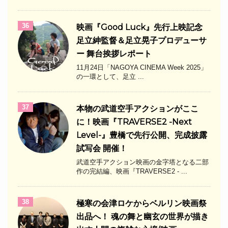
36
映画『Good Luck』先行上映記念
足立紳監督＆足立晃子プロデューサ
ー 舞台挨拶レポート
11月24日「NAGOYA CINEMA Week 2025」
の一環として、足立 ...
37
本物の武道空手アクションがここ
に！映画『TRAVERSE2 -Next
Level-』豊橋で先行公開、完成披露
試写会 開催！
武道空手アクション映画の金字塔となる二部
作の完結編、映画『TRAVERSE2 - ...
38
極寒の会津ロケからベルリン映画祭
出品へ！ 魂の舞と幽玄の世界が描き