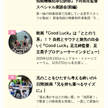
知能機械犯罪公訴部』下向拓生監督
スペシャル座談会(前編)
第一線の特撮現場で活躍している若手スタッ
フが集結！ 新進気鋭の映像制作者集団「S ...
34
映画『Good Luck』は「ととのう
系」！？ 自然とサウナと旅先の出会
い(『Good Luck』足立紳監督、足
立晃子プロデューサーインタビュー)
2025年12月13日からシアター・イメージフ
ォーラム、12月27日から名古屋シ ...
35
兄のことをひたすら考える終いの4
日間(映画『兄を持ち運べるサイズ
に』)
『湯を沸かすほどの熱い愛』や『浅田家！』
で数多くの映画賞を席捲し、一貫して家族の
...