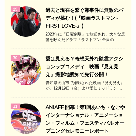
29
過去と現在を繋ぐ難事件に無敵のバ
ディが挑む！(『映画ラストマン -
FIRST LOVE-』)
2023年に「日曜劇場」で放送され、大きな反
響を呼んだドラマ「ラストマン-全盲の ...
30
愛は見える？奇想天外な除霊アクシ
ョンラブコメディ 映画『見え見
え』撮影地愛知で先行公開！
愛知県犬山市で撮影された映画『見え見え』
が、12月19日（金）より愛知ミッドラン ...
31
ANIAFF 開幕！第1回あいち・なごや
インターナショナル・アニメーショ
ン・フィルム・フェスティバル オー
プニングセレモニーレポート