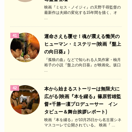
映画『ミセス・ノイジィ』の天野千尋監督の
最新作は夫婦の変化する15年間を描く、オ
...
41
運命さえも覆せ！魂が震える慟哭の
ヒューマン・ミステリー(映画『盤上
の向日葵』)
『孤狼の血』などで知られる人気作家・柚月
裕子の小説『盤上の向日葵』が映画化。坂口
...
42
本から始まるストーリーは無限大に
広がる(映画『本を綴る』篠原哲雄監
督×千勝一凜プロデューサー イン
タビュー＆舞台挨拶レポート)
映画『本を綴る』が10月25日から名古屋シネ
マスコーレで公開されている。 映画『 ...