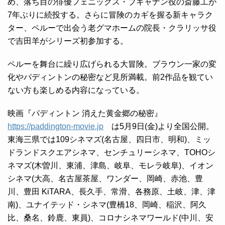
め、落ち目の俳優フェニックス・ブキャナン役の斎藤工が
7年ぶりに続投する。さらに冒険のカギを握る新キャラク
ター、ペルーで出会う老グマホームの院長・クラリッサ役
で吉田羊がシリーズ初参加する。
ペルーを舞台に繰り広げられる大冒険。ブラウン一家の変
化やパディントンの秘密など見所満載。前2作品を観てい
ない方も楽しめる内容になっている。
映画『パディントン 消えた黄金郷の秘密』
https://paddington-movie.jp
は5月9日(金)より全国公開。
東海三県では109シネマズ(名古屋、四日市、明和)、ミッ
ドランドスクエアシネマ、センチュリーシネマ、TOHOシ
ネマズ(木曽川、東浦、津島、岐阜、モレラ岐阜)、イオン
シネマ(大高、名古屋茶屋、ワンダー、岡崎、赤池、豊
川、豊田 KiTARA、長久手、常滑、各務原、土岐、津、津
南)、ユナイテッド・シネマ(豊橋18、岡崎、稲沢、阿久
比、桑名、鈴鹿、東員)、コロナシネマワールド(中川、安