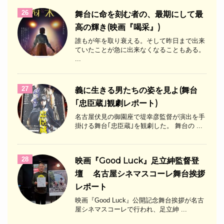
26
舞台に命を刻む者の、最期にして最
高の輝き(映画『喝采』)
誰もが年を取り衰える。そして昨日まで出来
ていたことが急に出来なくなることもある。
...
27
義に生きる男たちの姿を見よ(舞台
｢忠臣蔵｣観劇レポート)
名古屋伏見の御園座で堤幸彦監督が演出を手
掛ける舞台｢忠臣蔵｣を観劇した。 舞台の ...
28
映画『Good Luck』足立紳監督登
壇 名古屋シネマスコーレ舞台挨拶
レポート
映画『Good Luck』公開記念舞台挨拶が名古
屋シネマスコーレで行われ、足立紳 ...