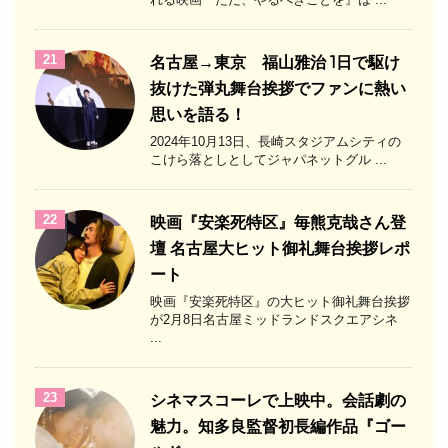
21
名古屋→東京 福山雅治 1日で駆け
抜けた弾丸舞台挨拶でファンに熱い
思いを語る！
2024年10月13日、長崎スタジアムシティの
こけら落としとしてジャパネットグル ...
22
映画『安楽死特区』毎熊克哉さん登
壇 名古屋大ヒット御礼舞台挨拶レポ
ート
映画『安楽死特区』の大ヒット御礼舞台挨拶
が2月8日名古屋ミッドランドスクエアシネ
...
23
シネマスコーレで上映中。会話劇の
魅力。知多良監督初長編作品『ゴー