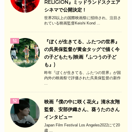
RELIGION』ミッドランドスクエア
シネマで公開決定！
世界20以上の国際映画祭に招待され、注目さ
れている映画監督Keishi Kond ...
51
『ぼくが生きてる、ふたつの世界』
の呉美保監督が黄金タッグで描く今
の子どもたち(映画『ふつうの子ど
も』)
昨年『ぼくが生きてる、ふたつの世界』が国
内外の映画祭で評価された呉美保監督の新作
...
52
映画『僕の中に咲く花火』清水友翔
監督、安部伊織さん、葵うたのさん
インタビュー
Japan Film Festival Los Angeles2022にて20
歳 ...