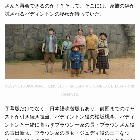
さんと再会できるのか！？そして、そこには、家族の絆が
試されるパディントンの秘密が待っていた。
©2024 STUDIOCANAL FILMS LTD. - KINOSHITA GROUP CO. LTD. AI Riohts
Reserved.
字幕版だけでなく、日本語吹替版もあり、前回までのキャ
ストが引き続き担当。パディントン役の松坂桃李、パディ
ントンと一緒に暮らすブラウン一家の長・ブラウンさん役
の古田新太、ブラウン家の長女・ジュディ役の三戸なつ