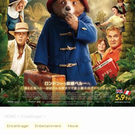
HOME
>
EntaMirage!
>
EntaMirage!
Entertainment
Movie