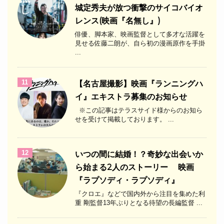
城定秀夫が放つ衝撃のサイコバイオ
レンス(映画『名無し』)
俳優、脚本家、映画監督として多才な活躍を
見せる佐藤二朗が、自ら初の漫画原作を手掛
...
11
【名古屋撮影】映画『ランニングハ
イ』エキストラ募集のお知らせ
※この記事はテラスサイド様からのお知ら
せを受けて掲載しております。 ...
12
いつの間に結婚！？奇妙な出会いか
ら始まる2人のストーリー 映画
『ラプソディ・ラプソディ』
『クロエ』などで国内外から注目を集めた利
重 剛監督13年ぶりとなる待望の長編監督 ...