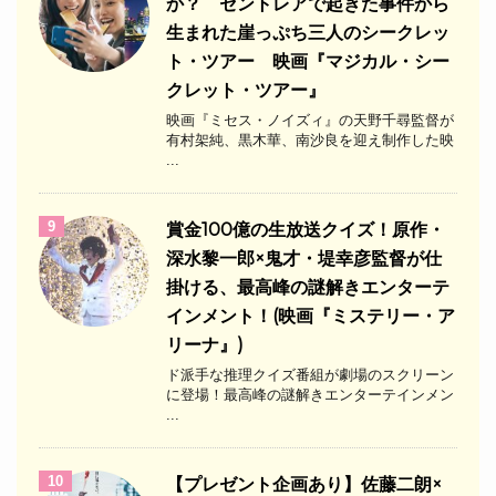
か？ セントレアで起きた事件から
生まれた崖っぷち三人のシークレッ
ト・ツアー 映画『マジカル・シー
クレット・ツアー』
映画『ミセス・ノイズィ』の天野千尋監督が
有村架純、黒木華、南沙良を迎え制作した映
...
9
​賞金100億の生放送クイズ！原作・
深水黎一郎×鬼才・堤幸彦監督が仕
掛ける、最高峰の謎解きエンターテ
インメント！(映画『ミステリー・ア
リーナ』)
ド派手な推理クイズ番組が劇場のスクリーン
に登場！最高峰の謎解きエンターテインメン
...
10
【プレゼント企画あり】佐藤二朗×