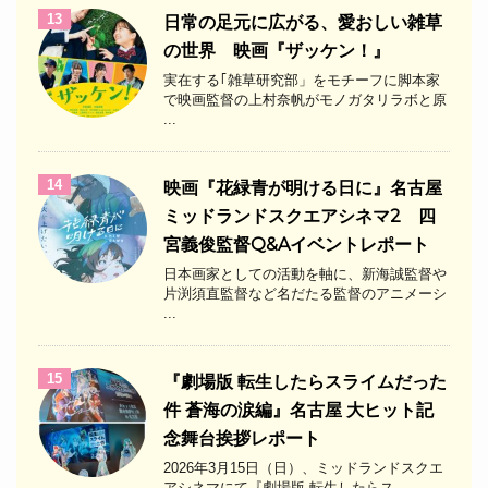
13
日常の足元に広がる、愛おしい雑草
の世界 映画『ザッケン！』
実在する｢雑草研究部」をモチーフに脚本家
で映画監督の上村奈帆がモノガタリラボと原
...
14
映画『花緑青が明ける日に』名古屋
ミッドランドスクエアシネマ2 四
宮義俊監督Q&Aイベントレポート
日本画家としての活動を軸に、新海誠監督や
片渕須直監督など名だたる監督のアニメーシ
...
15
『劇場版 転生したらスライムだった
件 蒼海の涙編』名古屋 大ヒット記
念舞台挨拶レポート
2026年3月15日（日）、ミッドランドスクエ
アシネマにて『劇場版 転生したらス ...