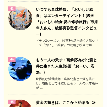
43
いつでも直球勝負。『おいしい給
食』はエンターテイメント！(映画
『おいしい給食 炎の修学旅行』市原
隼人さん、綾部真弥監督インタビュ
ー)
ドラマ3シーズン、映画3作品と続く人気シリ
ーズ『おいしい給食』の続編が映画で10 ...
44
もう一人の天才・葛飾応為が北斎と
共に生きた人生(映画『おーい、応
為』)
世界的な浮世絵師・葛飾北斎と生涯を共に
し、右腕として活躍したもう一人の天才絵師
が ...
45
黄金の輝きは、ここから始まる─冴