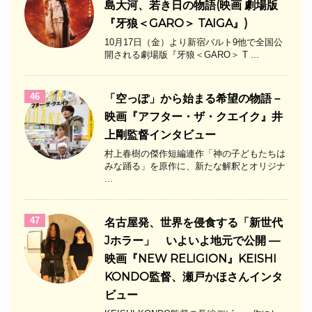
島大河、若き日の物語(映画 劇場版
『牙狼＜GARO＞ TAIGA』)
10月17日（金）より新宿バルト9他で全国公
開される劇場版『牙狼＜GARO＞ T ...
46
「空っぽ」から始まる希望の物語－
映画『アフター・ザ・クエイク』井
上剛監督インタビュー
村上春樹の傑作短編連作「神の子どもたちは
みな踊る」を原作に、新たな解釈とオリジナ
...
47
名古屋発、世界を侵食する「新世代
Jホラー」 いよいよ地元で公開 —
映画『NEW RELIGION』KEISHI
KONDO監督、瀬戸かほさんインタ
ビュー