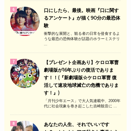
6
口にしたら、最後。映画『口に関す
るアンケート』が描く90分の最恐体
験
衝撃的な展開と、観る者の日常を侵食するよ
うな最恐の恐怖体験が話題のホラーミステリ
...
7
【プレゼント企画あり】ケロロ軍曹
劇場版が16年ぶりの復活でありま
す！！(『新劇場版☆ケロロ軍曹 復
活して速攻地球滅亡の危機でありま
す！』)
「月刊少年エース」で大人気連載中、2000年
代に社会現象を巻き起こした吉崎観音に ...
8
あなたの人生、それでいいです