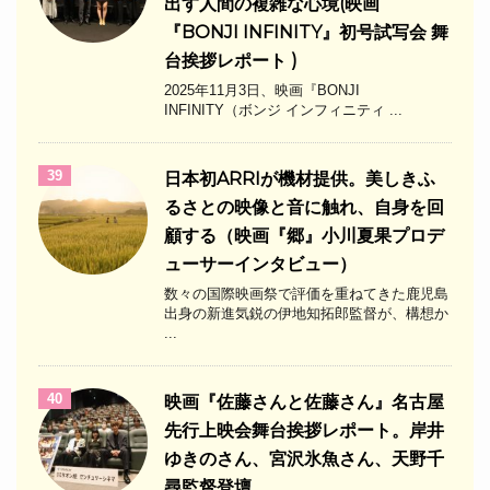
出す人間の複雑な心境(映画
『BONJI INFINITY』初号試写会 舞
台挨拶レポート )
2025年11月3日、映画『BONJI
INFINITY（ボンジ インフィニティ ...
39
日本初ARRIが機材提供。美しきふ
るさとの映像と音に触れ、自身を回
顧する（映画『郷』小川夏果プロデ
ューサーインタビュー）
数々の国際映画祭で評価を重ねてきた鹿児島
出身の新進気鋭の伊地知拓郎監督が、構想か
...
40
映画『佐藤さんと佐藤さん』名古屋
先行上映会舞台挨拶レポート。岸井
ゆきのさん、宮沢氷魚さん、天野千
尋監督登壇