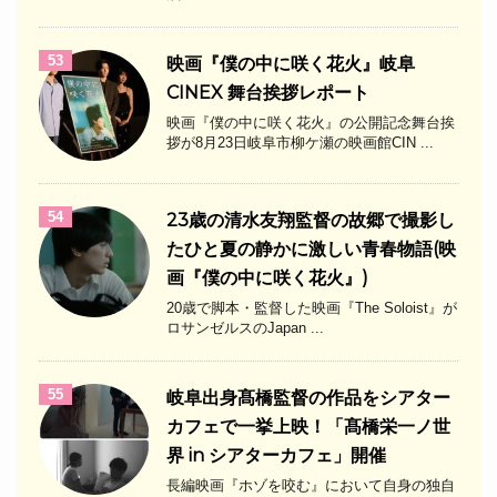
53
映画『僕の中に咲く花火』岐阜
CINEX 舞台挨拶レポート
映画『僕の中に咲く花火』の公開記念舞台挨
拶が8月23日岐阜市柳ケ瀬の映画館CIN ...
54
23歳の清水友翔監督の故郷で撮影し
たひと夏の静かに激しい青春物語(映
画『僕の中に咲く花火』)
20歳で脚本・監督した映画『The Soloist』が
ロサンゼルスのJapan ...
55
岐阜出身髙橋監督の作品をシアター
カフェで一挙上映！「髙橋栄一ノ世
界 in シアターカフェ」開催
長編映画『ホゾを咬む』において自身の独自