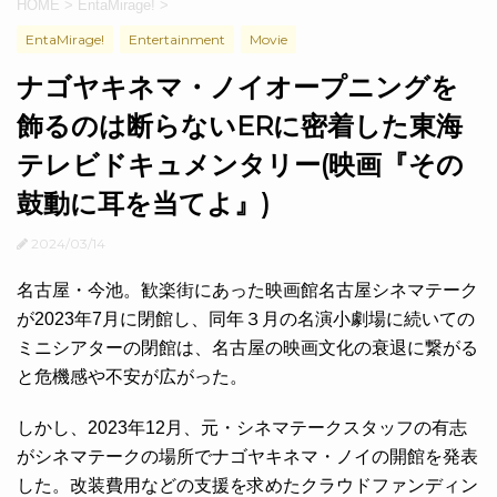
HOME
>
EntaMirage!
>
EntaMirage!
Entertainment
Movie
ナゴヤキネマ・ノイオープニングを
飾るのは断らないERに密着した東海
テレビドキュメンタリー(映画『その
鼓動に耳を当てよ』)
2024/03/14
名古屋・今池。歓楽街にあった映画館名古屋シネマテーク
が2023年7月に閉館し、同年３月の名演小劇場に続いての
ミニシアターの閉館は、名古屋の映画文化の衰退に繋がる
と危機感や不安が広がった。
しかし、2023年12月、元・シネマテークスタッフの有志
がシネマテークの場所でナゴヤキネマ・ノイの開館を発表
した。改装費用などの支援を求めたクラウドファンディン