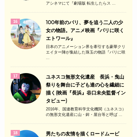
アシネマにて『劇場版 転生したらス ...
16
100年前のパリ、夢を追う二人の少
女の物語。アニメ映画『パリに咲く
エトワール』
日本のアニメーション界を牽引する豪華クリ
エイター陣が集結した珠玉の物語『パリに咲
...
17
ユネスコ無形文化遺産 長浜・曳山
祭りを舞台に子ども達の心を繊細に
描く(映画『長浜』谷口未央監督イン
タビュー)
2016年、国連教育科学文化機関（ユネスコ）
の無形文化遺産に山・鉾・屋台等と呼ば ...
18
男たちの友情を描くロードムービ