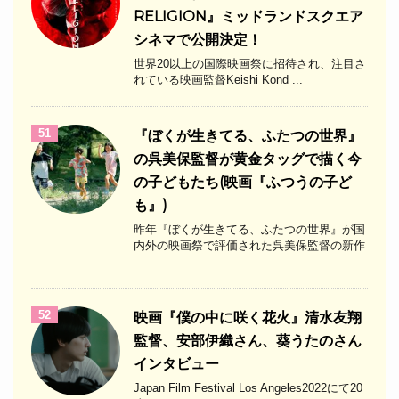
RELIGION』ミッドランドスクエア
シネマで公開決定！
世界20以上の国際映画祭に招待され、注目さ
れている映画監督Keishi Kond ...
51
『ぼくが生きてる、ふたつの世界』
の呉美保監督が黄金タッグで描く今
の子どもたち(映画『ふつうの子ど
も』)
昨年『ぼくが生きてる、ふたつの世界』が国
内外の映画祭で評価された呉美保監督の新作
...
52
映画『僕の中に咲く花火』清水友翔
監督、安部伊織さん、葵うたのさん
インタビュー
Japan Film Festival Los Angeles2022にて20