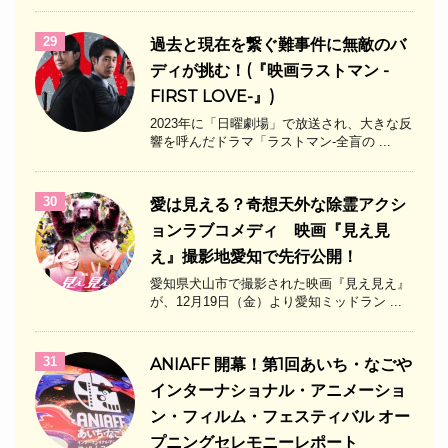
29
過去と現在を繋ぐ難事件に無敵のバ
ディが挑む！(『映画ラストマン -
FIRST LOVE-』)
2023年に「日曜劇場」で放送され、大きな反
響を呼んだドラマ「ラストマン-全盲の ...
30
愛は見える？奇想天外な除霊アクシ
ョンラブコメディ 映画『見え見
え』撮影地愛知で先行公開！
愛知県犬山市で撮影された映画『見え見え』
が、12月19日（金）より愛知ミッドラン ...
31
ANIAFF 開幕！第1回あいち・なごや
インターナショナル・アニメーショ
ン・フィルム・フェスティバル オー
プニングセレモニーレポート