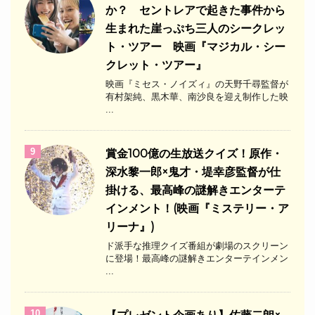
か？ セントレアで起きた事件から
生まれた崖っぷち三人のシークレッ
ト・ツアー 映画『マジカル・シー
クレット・ツアー』
映画『ミセス・ノイズィ』の天野千尋監督が
有村架純、黒木華、南沙良を迎え制作した映
...
9
​賞金100億の生放送クイズ！原作・
深水黎一郎×鬼才・堤幸彦監督が仕
掛ける、最高峰の謎解きエンターテ
インメント！(映画『ミステリー・ア
リーナ』)
ド派手な推理クイズ番組が劇場のスクリーン
に登場！最高峰の謎解きエンターテインメン
...
10