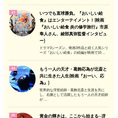
43
いつでも直球勝負。『おいしい給
食』はエンターテイメント！(映画
『おいしい給食 炎の修学旅行』市原
隼人さん、綾部真弥監督インタビュ
ー)
ドラマ3シーズン、映画3作品と続く人気シリ
ーズ『おいしい給食』の続編が映画で10 ...
44
もう一人の天才・葛飾応為が北斎と
共に生きた人生(映画『おーい、応
為』)
世界的な浮世絵師・葛飾北斎と生涯を共に
し、右腕として活躍したもう一人の天才絵師
が ...
45
黄金の輝きは、ここから始まる─冴