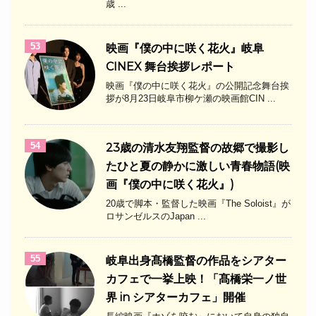
歳 ...
53
映画『僕の中に咲く花火』岐阜
CINEX 舞台挨拶レポート
映画『僕の中に咲く花火』の公開記念舞台挨
拶が8月23日岐阜市柳ケ瀬の映画館CIN ...
54
23歳の清水友翔監督の故郷で撮影し
たひと夏の静かに激しい青春物語(映
画『僕の中に咲く花火』)
20歳で脚本・監督した映画『The Soloist』が
ロサンゼルスのJapan ...
55
岐阜出身髙橋監督の作品をシアター
カフェで一挙上映！「髙橋栄一ノ世
界 in シアターカフェ」開催