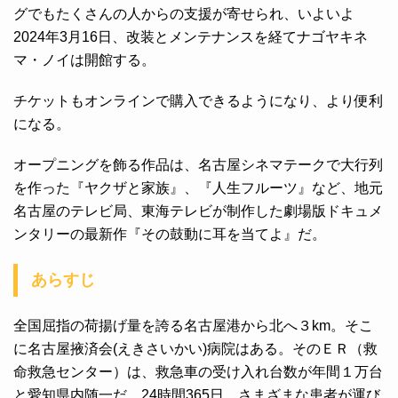
グでもたくさんの人からの支援が寄せられ、いよいよ
2024年3月16日、改装とメンテナンスを経てナゴヤキネ
マ・ノイは開館する。
チケットもオンラインで購入できるようになり、より便利
になる。
オープニングを飾る作品は、名古屋シネマテークで大行列
を作った『ヤクザと家族』、『人生フルーツ』など、地元
名古屋のテレビ局、東海テレビが制作した劇場版ドキュメ
ンタリーの最新作『その鼓動に耳を当てよ』だ。
あらすじ
全国屈指の荷揚げ量を誇る名古屋港から北へ３km。そこ
に名古屋掖済会(えきさいかい)病院はある。そのＥＲ（救
命救急センター）は、救急車の受け入れ台数が年間１万台
と愛知県内随一だ。24時間365日、さまざまな患者が運び