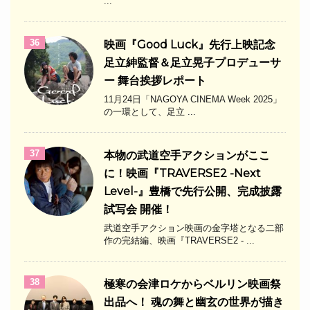
...
36
映画『Good Luck』先行上映記念
足立紳監督＆足立晃子プロデューサ
ー 舞台挨拶レポート
11月24日「NAGOYA CINEMA Week 2025」
の一環として、足立 ...
37
本物の武道空手アクションがここ
に！映画『TRAVERSE2 -Next
Level-』豊橋で先行公開、完成披露
試写会 開催！
武道空手アクション映画の金字塔となる二部
作の完結編、映画『TRAVERSE2 - ...
38
極寒の会津ロケからベルリン映画祭
出品へ！ 魂の舞と幽玄の世界が描き