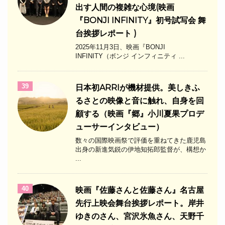
出す人間の複雑な心境(映画
『BONJI INFINITY』初号試写会 舞
台挨拶レポート )
2025年11月3日、映画『BONJI
INFINITY（ボンジ インフィニティ ...
39
日本初ARRIが機材提供。美しきふ
るさとの映像と音に触れ、自身を回
顧する（映画『郷』小川夏果プロデ
ューサーインタビュー）
数々の国際映画祭で評価を重ねてきた鹿児島
出身の新進気鋭の伊地知拓郎監督が、構想か
...
40
映画『佐藤さんと佐藤さん』名古屋
先行上映会舞台挨拶レポート。岸井
ゆきのさん、宮沢氷魚さん、天野千