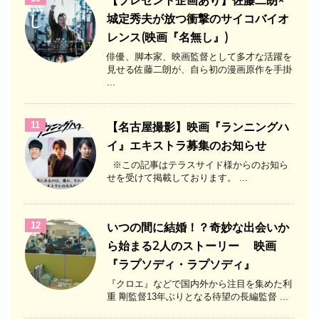
【プレゼント企画あり】佐藤二朗×
城定秀夫が放つ衝撃のサイコバイオ
レンス(映画『名無し』)
俳優、脚本家、映画監督として多才な活躍を
見せる佐藤二朗が、自ら初の漫画原作を手掛
...
11
【名古屋撮影】映画『ランニングハ
イ』エキストラ募集のお知らせ
※この記事はテラスサイド様からのお知ら
せを受けて掲載しております。 ...
12
いつの間に結婚！？奇妙な出会いか
ら始まる2人のストーリー 映画
『ラプソディ・ラプソディ』
『クロエ』などで国内外から注目を集めた利
重 剛監督13年ぶりとなる待望の長編監督 ...