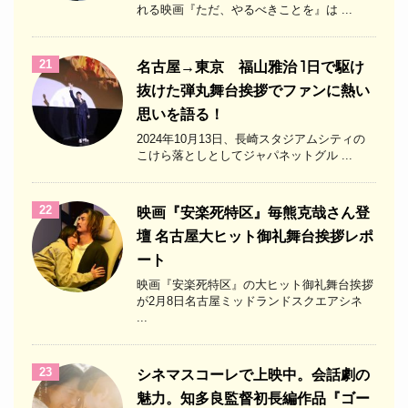
れる映画『ただ、やるべきことを』は ...
21
名古屋→東京 福山雅治 1日で駆け
抜けた弾丸舞台挨拶でファンに熱い
思いを語る！
2024年10月13日、長崎スタジアムシティの
こけら落としとしてジャパネットグル ...
22
映画『安楽死特区』毎熊克哉さん登
壇 名古屋大ヒット御礼舞台挨拶レポ
ート
映画『安楽死特区』の大ヒット御礼舞台挨拶
が2月8日名古屋ミッドランドスクエアシネ
...
23
シネマスコーレで上映中。会話劇の
魅力。知多良監督初長編作品『ゴー