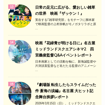
13
日常の足元に広がる、愛おしい雑草
の世界 映画『ザッケン！』
実在する｢雑草研究部」をモチーフに脚本家
で映画監督の上村奈帆がモノガタリラボと原
...
14
映画『花緑青が明ける日に』名古屋
ミッドランドスクエアシネマ2 四
宮義俊監督Q&Aイベントレポート
日本画家としての活動を軸に、新海誠監督や
片渕須直監督など名だたる監督のアニメーシ
...
15
『劇場版 転生したらスライムだった
件 蒼海の涙編』名古屋 大ヒット記
念舞台挨拶レポート
2026年3月15日（日）、ミッドランドスクエ