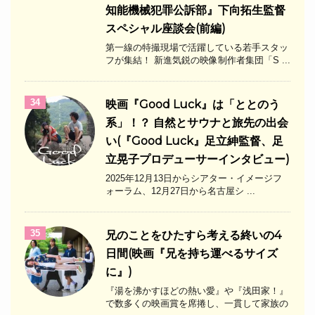
知能機械犯罪公訴部』下向拓生監督
スペシャル座談会(前編)
第一線の特撮現場で活躍している若手スタッ
フが集結！ 新進気鋭の映像制作者集団「S ...
34
映画『Good Luck』は「ととのう
系」！？ 自然とサウナと旅先の出会
い(『Good Luck』足立紳監督、足
立晃子プロデューサーインタビュー)
2025年12月13日からシアター・イメージフ
ォーラム、12月27日から名古屋シ ...
35
兄のことをひたすら考える終いの4
日間(映画『兄を持ち運べるサイズ
に』)
『湯を沸かすほどの熱い愛』や『浅田家！』
で数多くの映画賞を席捲し、一貫して家族の