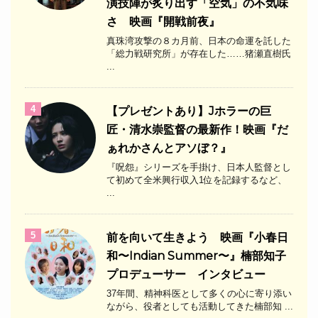
演技陣が炙り出す「空気」の不気味
さ 映画『開戦前夜』
真珠湾攻撃の８カ月前、日本の命運を託した
「総力戦研究所」が存在した……猪瀬直樹氏
...
4
【プレゼントあり】Jホラーの巨
匠・清水崇監督の最新作！映画『だ
ぁれかさんとアソぼ？』
『呪怨』シリーズを手掛け、日本人監督とし
て初めて全米興行収入1位を記録するなど、
...
5
前を向いて生きよう 映画『小春日
和〜Indian Summer〜』楠部知子
プロデューサー インタビュー
37年間、精神科医として多くの心に寄り添い
ながら、役者としても活動してきた楠部知 ...