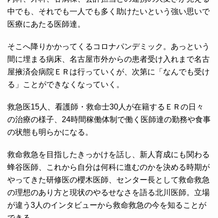
中でも、それでも一人でも多く助けたいという強い思いで
医療にあたる医師達。
そこへ降りかかってくるコロナパンデミック。あっという
間に埋まる病床、名古屋市外からの患者受け入れまで名古
屋掖済会病院ＥＲは行っていくが、次第に「なんでも受け
る」ことができなくなっていく。
救急医15人、看護師・救命士30人が在籍するＥＲの日々
の治療の様子、24時間稼働体制で働く医師達の勤務や食事
の状態も明らかになる。
救命救急を目指したきっかけを話し、新人育成にも関わる
蜂谷医師、これから自分は何科に進むのかを決める時期が
やってきた研修医の櫻木医師、センター長として救命救急
の理想のあり方と現状のやるせなさを語る北川医師。立場
が違う3人のインタビューから救命救急の今を知ることが
できる。