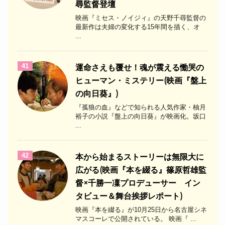
尋監督登壇
映画『ミセス・ノイジィ』の天野千尋監督の
最新作は夫婦の変化する15年間を描く、オ
...
41
運命さえも覆せ！魂が震える慟哭の
ヒューマン・ミステリー(映画『盤上
の向日葵』)
『孤狼の血』などで知られる人気作家・柚月
裕子の小説『盤上の向日葵』が映画化。坂口
...
42
本から始まるストーリーは無限大に
広がる(映画『本を綴る』篠原哲雄監
督×千勝一凜プロデューサー イン
タビュー＆舞台挨拶レポート)
映画『本を綴る』が10月25日から名古屋シネ
マスコーレで公開されている。 映画『 ...