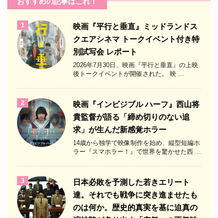
おすすめの記事はこれ！
1
映画『平行と垂直』ミッドランドス
クエアシネマ トークイベント付き特
別試写会 レポート
2026年7月30日、映画『平行と垂直』の上映
後トークイベントが開催された。 映 ...
2
映画『インビジブル ハーフ』西山将
貴監督が語る「締め切りのない追
求」が生んだ新感覚ホラー
14歳から独学で映像制作を始め、縦型短編ホ
ラー『スマホラー！』で世界を驚かせた西 ...
3
日本必敗を予測した若きエリート
達。それでも戦争に突き進ませたも
のは何か。歴史的真実を基に迫真の