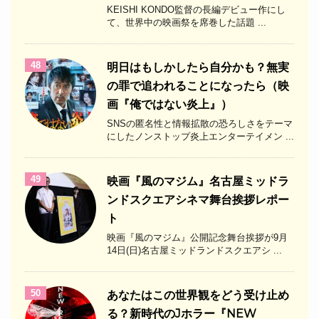
KEISHI KONDO監督の長編デビュー作にし
て、世界中の映画祭を席巻した話題 ...
48
明日はもしかしたら自分かも？無実
の罪で追われることになったら（映
画『俺ではない炎上』）
SNSの匿名性と情報拡散の恐ろしさをテーマ
にしたノンストップ炎上エンターテイメン ...
49
映画『風のマジム』名古屋ミッドラ
ンドスクエアシネマ舞台挨拶レポー
ト
映画『風のマジム』公開記念舞台挨拶が9月
14日(日)名古屋ミッドランドスクエアシ ...
50
あなたはこの世界観をどう受け止め
る？新時代のJホラー『NEW