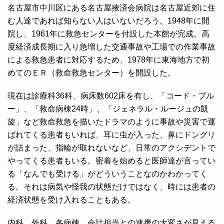
名古屋市中川区にある名古屋掖済会病院は名古屋近郊に住
む人達であれば知らない人はいないだろう。1948年に開
院し、1961年に救急センターを付設した本館が完成。高
度経済成長期に入り急増した交通事故や工場での作業事故
による救急患者に対応するため、1978年に東海地方で初
めてのＥＲ（救命救急センター）を開設した。
現在は診療科36科、病床数602床を有し、「コード・ブル
ー」、「救命病棟24時」、「ジェネラル・ルージュの凱
旋」など救命救急を描いたドラマのように事故や災害で運
ばれてくる患者もいれば、耳に虫が入った、鼻にドングリ
が詰まった、指輪が取れないなど、日常のアクシデントで
やってくる患者もいる。密着を始めると医師達が言ってい
る「なんでも受ける」がどういうことなのかわかってく
る。それは病気や怪我の状態だけではなく、時には患者の
経済状態を受け入れることもある。
内科、外科、各病棟、会計担当との連携の大変さが見える