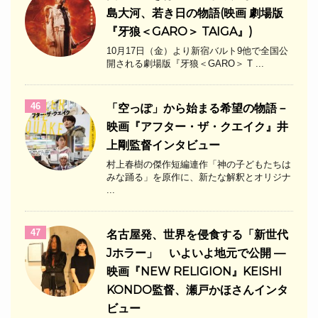
島大河、若き日の物語(映画 劇場版
『牙狼＜GARO＞ TAIGA』)
10月17日（金）より新宿バルト9他で全国公
開される劇場版『牙狼＜GARO＞ T ...
46
「空っぽ」から始まる希望の物語－
映画『アフター・ザ・クエイク』井
上剛監督インタビュー
村上春樹の傑作短編連作「神の子どもたちは
みな踊る」を原作に、新たな解釈とオリジナ
...
47
名古屋発、世界を侵食する「新世代
Jホラー」 いよいよ地元で公開 —
映画『NEW RELIGION』KEISHI
KONDO監督、瀬戸かほさんインタ
ビュー