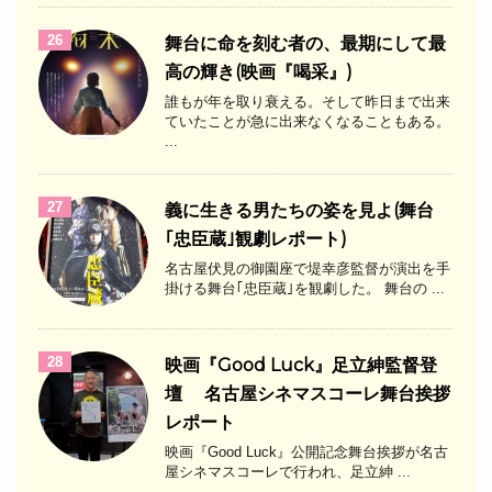
26
舞台に命を刻む者の、最期にして最
高の輝き(映画『喝采』)
誰もが年を取り衰える。そして昨日まで出来
ていたことが急に出来なくなることもある。
...
27
義に生きる男たちの姿を見よ(舞台
｢忠臣蔵｣観劇レポート)
名古屋伏見の御園座で堤幸彦監督が演出を手
掛ける舞台｢忠臣蔵｣を観劇した。 舞台の ...
28
映画『Good Luck』足立紳監督登
壇 名古屋シネマスコーレ舞台挨拶
レポート
映画『Good Luck』公開記念舞台挨拶が名古
屋シネマスコーレで行われ、足立紳 ...