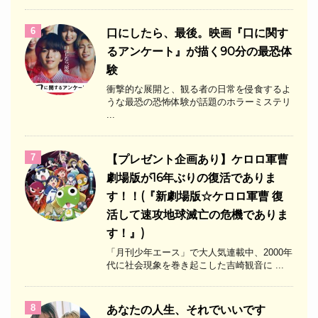
6
口にしたら、最後。映画『口に関す
るアンケート』が描く90分の最恐体
験
衝撃的な展開と、観る者の日常を侵食するよ
うな最恐の恐怖体験が話題のホラーミステリ
...
7
【プレゼント企画あり】ケロロ軍曹
劇場版が16年ぶりの復活でありま
す！！(『新劇場版☆ケロロ軍曹 復
活して速攻地球滅亡の危機でありま
す！』)
「月刊少年エース」で大人気連載中、2000年
代に社会現象を巻き起こした吉崎観音に ...
8
あなたの人生、それでいいです