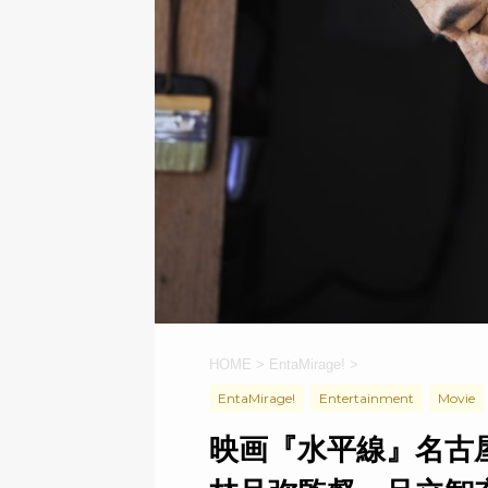
HOME
>
EntaMirage!
>
EntaMirage!
Entertainment
Movie
映画『水平線』名古