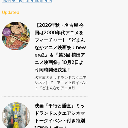
Tweets by cafemiragenet
Updated
【2026年秋・名古屋 今
回は2000年代アニメを
フィーチャー】『どまん
なかアニメ映画祭：new
era2』＆『第3回 植田ア
ニメ映画祭』10月2日よ
り同時開催決定！
名古屋のミッドランドスクエア
シネマにて、アニメ上映イベン
ト『どまんなかアニメ映 ...
映画『平行と垂直』ミッ
ドランドスクエアシネマ
トークイベント付き特別