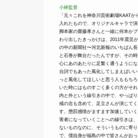
小林監督
「元々これを神奈川芸術劇場KAATか
入れたもので、オリジナルキャラで演
脚本家の齋藤孝さんと一緒に何本かプ
わり出したきっかけは、2011年震
の中の新聞社〜河北新報のいちばん長
と石巻が舞台だったんですが、その時
心にあのあたりに足繁く通うようにな
台詞でもあった風化してしまえばいい
っと風化してほしいと思う人ももちろ
いた時にはものすごく多くの方がそれ
内と外という線引きの中で、やっぱり
戒の念も含めて、足立さんが演じてく
す。懲罰感情がますます加速していく
害者になっていくことへの線引きは、
ないものなのに、そういうものに寄り
で、僕自身が福島の中で皆さんがおっ