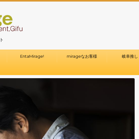
イト
て
EntaMirage!
mirageなお客様
岐阜推し