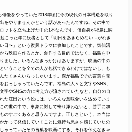
ら俳優をやっていた2018年頃に今の現代の日本構造を取り
出をやりませんかという話があったんですね。その中で
ロットを立ち上げた中の1本なんです。僕自身が福島に関
災が起こった年に役者として「明日をあきらめない…がれき
い日〜」という復興ドラマに参加したことです。気仙沼
から映画を作るとか、創作する目的ではなく、福島を中
りました。いろんなきっかけはありますが、映画の中の
ということを全ての人が包括できるわけではないし、も
んたくさんいらっしゃいます。僕が福島でその言葉を聞
をおっしゃっていたんです。福島の人々と文字やSNS、
文字やSNSの方に考え方が流されていたなと。自分の自
れた江田という役には、いろんな意味合いを込めていま
この世の中で、事象に対して寄り添わないと、勝手に加
ものすごくあると思うんですよ。正しさという、本当は
かかって発信していくことに気持ち悪さを感じていたの
しゃっていたその言葉を映画にする、それを伝えなきゃ