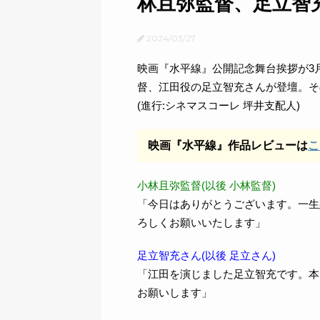
林且弥監督、足立智
2024/03/27
映画『水平線』公開記念舞台挨拶が3月
督、江田役の足立智充さんが登壇。そ
(進行:シネマスコーレ 坪井支配人)
映画『水平線』作品レビューは
こ
小林且弥監督(以後 小林監督)
「今日はありがとうございます。一生
ろしくお願いいたします」
足立智充さん(以後 足立さん)
「江田を演じました足立智充です。本
お願いします」