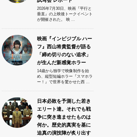
試写会 レポート
2026年7月30日、映画『平行と
垂直』の上映後トークイベント
が開催された。 映 ...
映画『インビジブル ハー
フ』西山将貴監督が語る
「締め切りのない追求」
が生んだ新感覚ホラー
14歳から独学で映像制作を始
め、縦型短編ホラー『スマホラ
ー！』で世界を驚かせた西 ...
日本必敗を予測した若き
エリート達。それでも戦
争に突き進ませたものは
何か。歴史的真実を基に
迫真の演技陣が炙り出す