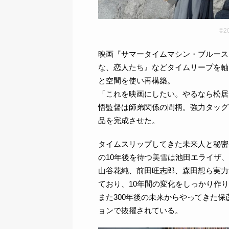
©
映画『サマータイムマシン・ブルース
な、恋人たち』などタイムリープを軸
と空間を使い再構築。
「これを映画にしたい。やるなら松居
悟監督は師弟関係の間柄。強力タッグ
品を完成させた。
タイムスリップしてきた未来人と秘密
の10年後を待つ美雪は池田エライザ、
山谷花純、前田旺志郎、森田想ら実力
ており、10年間の変化をしっかり作
また300年後の未来からやってきた
ョンで抜擢されている。