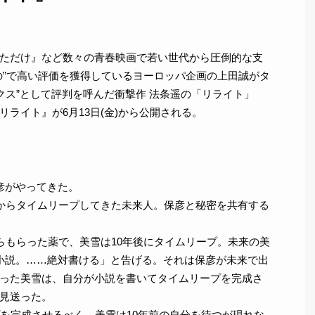
ただけ』など数々の青春映画で若い世代から圧倒的な支
の”で高い評価を獲得しているヨーロッパ企画の上田誠がタ
クス”として評判を呼んだ衝撃作 法条遥の「リライト」
ライト』が6月13日(金)から公開される。
彦がやってきた。
後からタイムリープしてきた未来人。保彦と秘密を共有する
らもらった薬で、美雪は10年後にタイムリープ。未来の美
小説。……絶対書ける」と告げる。それは保彦が未来で出
った美雪は、自分が小説を書いてタイムリープを完成さ
見送った。
プを完成させるべく、美雪は10年前の自分を待つが現れな