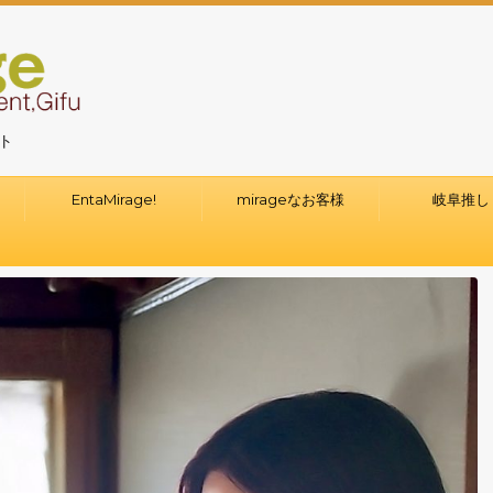
イト
て
EntaMirage!
mirageなお客様
岐阜推し