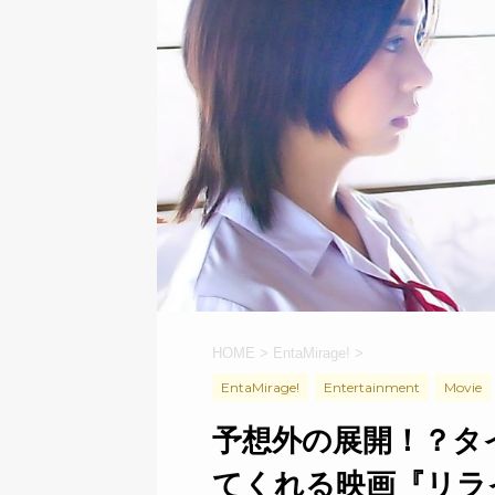
HOME
>
EntaMirage!
>
EntaMirage!
Entertainment
Movie
予想外の展開！？タ
てくれる映画『リラ