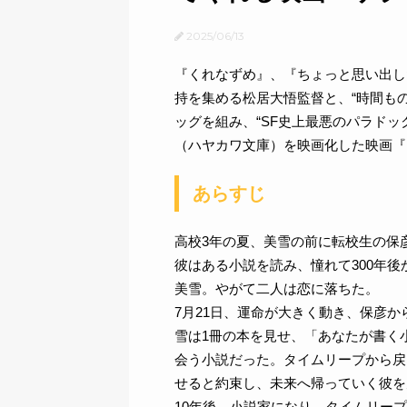
2025/06/13
『くれなずめ』、『ちょっと思い出し
持を集める松居大悟監督と、“時間も
ッグを組み、“SF史上最悪のパラドッ
（ハヤカワ文庫）を映画化した映画『リ
あらすじ
高校3年の夏、美雪の前に転校生の保
彼はある小説を読み、憧れて300年
美雪。やがて二人は恋に落ちた。
7月21日、運命が大きく動き、保彦か
雪は1冊の本を見せ、「あなたが書く
会う小説だった。タイムリープから戻
せると約束し、未来へ帰っていく彼を
10年後、小説家になり、タイムリー