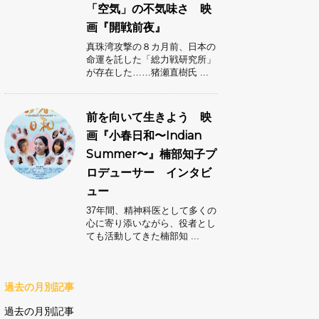
「空気」の不気味さ 映
画『開戦前夜』
真珠湾攻撃の８カ月前、日本の
命運を託した「総力戦研究所」
が存在した……猪瀬直樹氏 ...
前を向いて生きよう 映
画『小春日和〜Indian
Summer〜』楠部知子プ
ロデューサー インタビ
ュー
37年間、精神科医として多くの
心に寄り添いながら、役者とし
ても活動してきた楠部知 ...
過去の月別記事
過去の月別記事