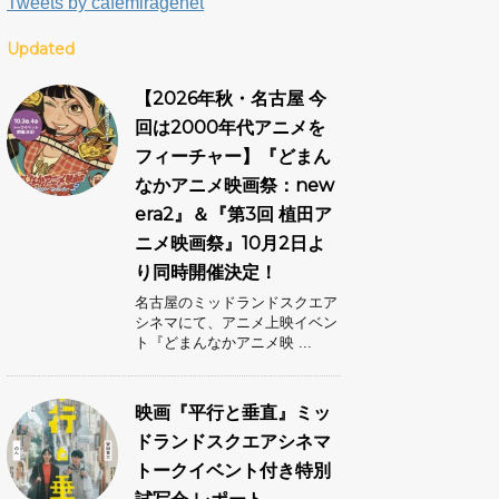
Tweets by cafemiragenet
Updated
【2026年秋・名古屋 今
回は2000年代アニメを
フィーチャー】『どまん
なかアニメ映画祭：new
era2』＆『第3回 植田ア
ニメ映画祭』10月2日よ
り同時開催決定！
名古屋のミッドランドスクエア
シネマにて、アニメ上映イベン
ト『どまんなかアニメ映 ...
映画『平行と垂直』ミッ
ドランドスクエアシネマ
トークイベント付き特別