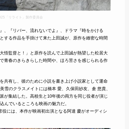
2025「リライト」製作委員会
』、『リバー、流れないでよ』、ドラマ『時をかける
とする作品を手掛けて来た上田誠が、原作を緻密な時間
大悟監督と！」と原作を読んで上田誠が熱望した松居大
で青春のきらきらした時間や、ほろ苦さを感じられる作
を共有し、彼のために小説を書き上げ小説家として運命
美雪のクラスメイトには橋本 愛、久保田紗友、倉 悠貴、
派が集結した。高校生と10年後の両方を同じ役者が演じ
り込んでいるところも映画の魅力だ。
保彦役には、本作が映画初出演となる阿達 慶がオーディシ