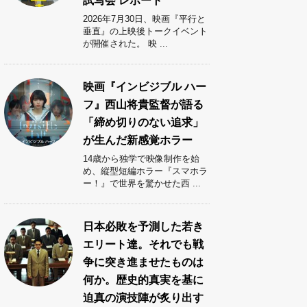
試写会 レポート
2026年7月30日、映画『平行と
垂直』の上映後トークイベント
が開催された。 映 ...
映画『インビジブル ハー
フ』西山将貴監督が語る
「締め切りのない追求」
が生んだ新感覚ホラー
14歳から独学で映像制作を始
め、縦型短編ホラー『スマホラ
ー！』で世界を驚かせた西 ...
日本必敗を予測した若き
エリート達。それでも戦
争に突き進ませたものは
何か。歴史的真実を基に
迫真の演技陣が炙り出す