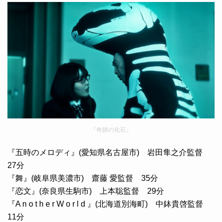
『奇跡の化石』
『五時のメロディ』(愛知県名古屋市) 岩田隼之介監督
27分
『舞』(岐阜県美濃市) 齋藤 愛監督 35分
『恋文』(奈良県生駒市) 上本聡監督 29分
『A n o t h e r W o r l d 』(北海道別海町) 中鉢貴啓監督
11分