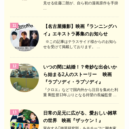
見せる佐藤二朗が、自ら初の漫画原作を手掛
...
11
【名古屋撮影】映画『ランニングハ
イ』エキストラ募集のお知らせ
※この記事はテラスサイド様からのお知ら
せを受けて掲載しております。 ...
12
いつの間に結婚！？奇妙な出会いか
ら始まる2人のストーリー 映画
『ラプソディ・ラプソディ』
『クロエ』などで国内外から注目を集めた利
重 剛監督13年ぶりとなる待望の長編監督 ...
13
日常の足元に広がる、愛おしい雑草
の世界 映画『ザッケン！』
実在する｢雑草研究部」をモチーフに脚本家