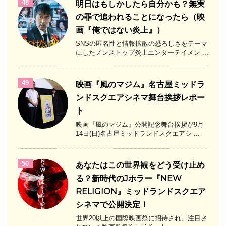
48
明日はもしかしたら自分かも？無実
の罪で追われることになったら（映
画『俺ではない炎上』）
SNSの匿名性と情報拡散の恐ろしさをテーマ
にしたノンストップ炎上エンターテイメン ...
49
映画『風のマジム』名古屋ミッドラ
ンドスクエアシネマ舞台挨拶レポー
ト
映画『風のマジム』公開記念舞台挨拶が9月
14日(日)名古屋ミッドランドスクエアシ ...
50
あなたはこの世界観をどう受け止め
る？新時代のJホラー『NEW
RELIGION』ミッドランドスクエア
シネマで公開決定！
世界20以上の国際映画祭に招待され、注目さ