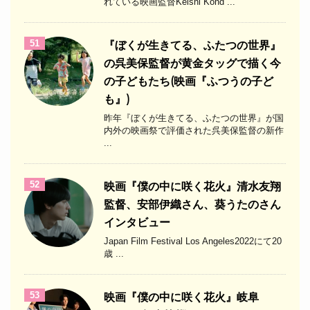
れている映画監督Keishi Kond ...
51
『ぼくが生きてる、ふたつの世界』
の呉美保監督が黄金タッグで描く今
の子どもたち(映画『ふつうの子ど
も』)
昨年『ぼくが生きてる、ふたつの世界』が国
内外の映画祭で評価された呉美保監督の新作
...
52
映画『僕の中に咲く花火』清水友翔
監督、安部伊織さん、葵うたのさん
インタビュー
Japan Film Festival Los Angeles2022にて20
歳 ...
53
映画『僕の中に咲く花火』岐阜