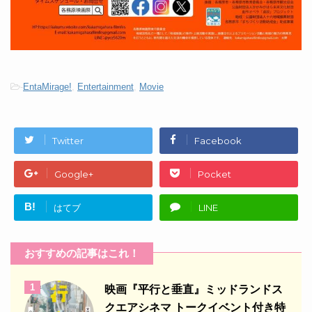
-
EntaMirage!
,
Entertainment
,
Movie
Twitter
Facebook
Google+
Pocket
B!
はてブ
LINE
おすすめの記事はこれ！
1
映画『平行と垂直』ミッドランドス
クエアシネマ トークイベント付き特