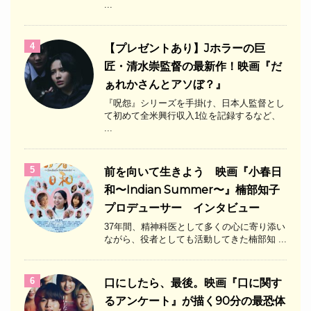
...
4
【プレゼントあり】Jホラーの巨
匠・清水崇監督の最新作！映画『だ
ぁれかさんとアソぼ？』
『呪怨』シリーズを手掛け、日本人監督とし
て初めて全米興行収入1位を記録するなど、
...
5
前を向いて生きよう 映画『小春日
和〜Indian Summer〜』楠部知子
プロデューサー インタビュー
37年間、精神科医として多くの心に寄り添い
ながら、役者としても活動してきた楠部知 ...
6
口にしたら、最後。映画『口に関す
るアンケート』が描く90分の最恐体