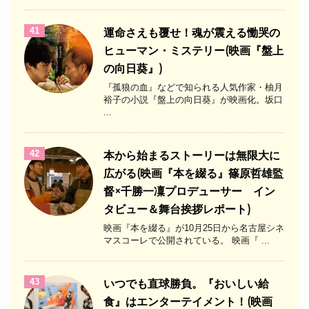
41
運命さえも覆せ！魂が震える慟哭の
ヒューマン・ミステリー(映画『盤上
の向日葵』)
『孤狼の血』などで知られる人気作家・柚月
裕子の小説『盤上の向日葵』が映画化。坂口
...
42
本から始まるストーリーは無限大に
広がる(映画『本を綴る』篠原哲雄監
督×千勝一凜プロデューサー イン
タビュー＆舞台挨拶レポート)
映画『本を綴る』が10月25日から名古屋シネ
マスコーレで公開されている。 映画『 ...
43
いつでも直球勝負。『おいしい給
食』はエンターテイメント！(映画