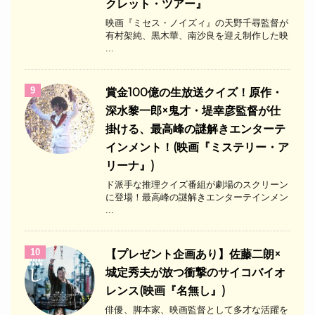
クレット・ツアー』
映画『ミセス・ノイズィ』の天野千尋監督が
有村架純、黒木華、南沙良を迎え制作した映
...
9
​賞金100億の生放送クイズ！原作・
深水黎一郎×鬼才・堤幸彦監督が仕
掛ける、最高峰の謎解きエンターテ
インメント！(映画『ミステリー・ア
リーナ』)
ド派手な推理クイズ番組が劇場のスクリーン
に登場！最高峰の謎解きエンターテインメン
...
10
【プレゼント企画あり】佐藤二朗×
城定秀夫が放つ衝撃のサイコバイオ
レンス(映画『名無し』)
俳優、脚本家、映画監督として多才な活躍を