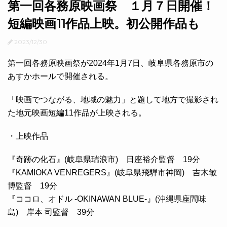
第一回各務原映画祭 １月７日開催！
短編映画11作品上映。初公開作品も
2023/12/30
第一回各務原映画祭が2024年1月7日、岐阜県各務原市の
あすかホールで開催される。
「映画でつながる、地域の魅力」と題して地方で撮影され
た地元映画短編11作品が上映される。
・上映作品
『奇跡の化石』(岐阜県瑞浪市) 日座裕介監督 19分
『KAMIOKA VENREGERS』(岐阜県飛騨市神岡) 吉木敏
博監督 19分
『ココロ、オドル -OKINAWAN BLUE-』(沖縄県座間味
島) 岸本 司監督 39分