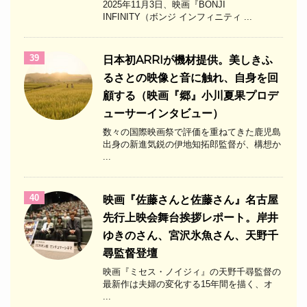
2025年11月3日、映画『BONJI
INFINITY（ボンジ インフィニティ ...
39
日本初ARRIが機材提供。美しきふ
るさとの映像と音に触れ、自身を回
顧する（映画『郷』小川夏果プロデ
ューサーインタビュー）
数々の国際映画祭で評価を重ねてきた鹿児島
出身の新進気鋭の伊地知拓郎監督が、構想か
...
40
映画『佐藤さんと佐藤さん』名古屋
先行上映会舞台挨拶レポート。岸井
ゆきのさん、宮沢氷魚さん、天野千
尋監督登壇
映画『ミセス・ノイジィ』の天野千尋監督の
最新作は夫婦の変化する15年間を描く、オ
...