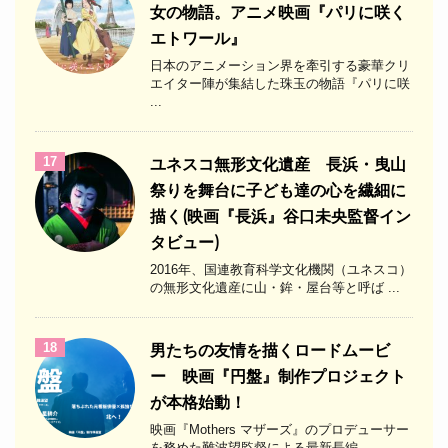
女の物語。アニメ映画『パリに咲く
エトワール』
日本のアニメーション界を牽引する豪華クリ
エイター陣が集結した珠玉の物語『パリに咲
...
17
ユネスコ無形文化遺産 長浜・曳山
祭りを舞台に子ども達の心を繊細に
描く(映画『長浜』谷口未央監督イン
タビュー)
2016年、国連教育科学文化機関（ユネスコ）
の無形文化遺産に山・鉾・屋台等と呼ば ...
18
男たちの友情を描くロードムービ
ー 映画『円盤』制作プロジェクト
が本格始動！
映画『Mothers マザーズ』のプロデューサー
を務めた難波望監督による最新長編 ...