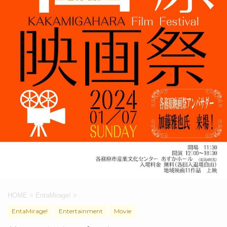
HOME
>
EntaMirage!
>
EntaMirage!
Entertainment
Movie