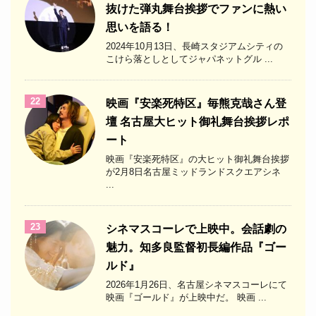
抜けた弾丸舞台挨拶でファンに熱い
思いを語る！
2024年10月13日、長崎スタジアムシティの
こけら落としとしてジャパネットグル ...
22
映画『安楽死特区』毎熊克哉さん登
壇 名古屋大ヒット御礼舞台挨拶レポ
ート
映画『安楽死特区』の大ヒット御礼舞台挨拶
が2月8日名古屋ミッドランドスクエアシネ
...
23
シネマスコーレで上映中。会話劇の
魅力。知多良監督初長編作品『ゴー
ルド』
2026年1月26日、名古屋シネマスコーレにて
映画『ゴールド』が上映中だ。 映画 ...