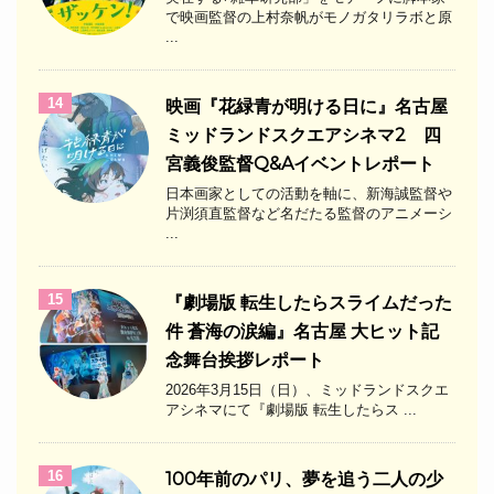
で映画監督の上村奈帆がモノガタリラボと原
...
14
映画『花緑青が明ける日に』名古屋
ミッドランドスクエアシネマ2 四
宮義俊監督Q&Aイベントレポート
日本画家としての活動を軸に、新海誠監督や
片渕須直監督など名だたる監督のアニメーシ
...
15
『劇場版 転生したらスライムだった
件 蒼海の涙編』名古屋 大ヒット記
念舞台挨拶レポート
2026年3月15日（日）、ミッドランドスクエ
アシネマにて『劇場版 転生したらス ...
16
100年前のパリ、夢を追う二人の少