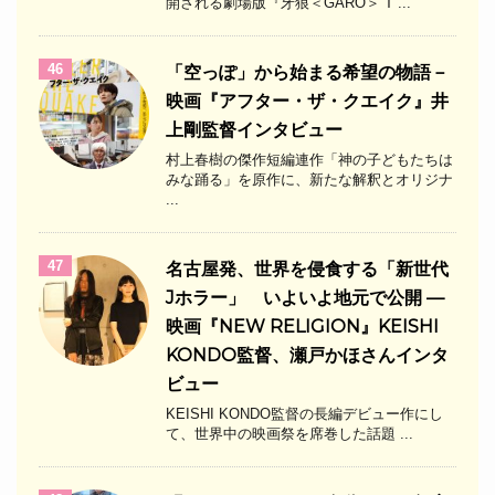
開される劇場版『牙狼＜GARO＞ T ...
46
「空っぽ」から始まる希望の物語－
映画『アフター・ザ・クエイク』井
上剛監督インタビュー
村上春樹の傑作短編連作「神の子どもたちは
みな踊る」を原作に、新たな解釈とオリジナ
...
47
名古屋発、世界を侵食する「新世代
Jホラー」 いよいよ地元で公開 —
映画『NEW RELIGION』KEISHI
KONDO監督、瀬戸かほさんインタ
ビュー
KEISHI KONDO監督の長編デビュー作にし
て、世界中の映画祭を席巻した話題 ...