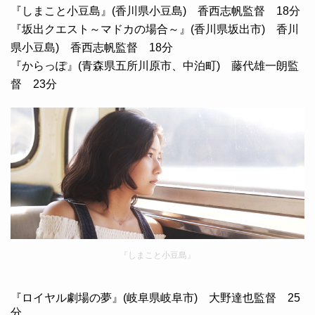
『しまこと小豆島』(香川県小豆島) 香西志帆監督 18分
『坂出クエスト～マドカの場合～』(香川県坂出市) 香川
県小豆島) 香西志帆監督 18分
『からっぽ』(青森県五所川原市、中泊町) 藤代雄一朗監
督 23分
『しまこと小豆島』
『ロイヤル劇場の夢』(岐阜県岐阜市) 大野達也監督 25
分