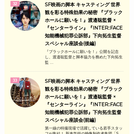
32
SF映画の脚本 キャスティング 世界
観を彩る特殊効果の秘密 『ブラック
ホールに願いを！』渡邉聡監督 ×
『センターライン』『INTER::FACE
知能機械犯罪公訴部』下向拓生監督
スペシャル座談会(後編)
『ブラックホールに願いを！』公開を記念
し、渡邉聡監督と脚本協力を務めた下向拓生
監 ...
33
SF映画の脚本 キャスティング 世界
観を彩る特殊効果の秘密 『ブラック
ホールに願いを！』渡邉聡監督 ×
『センターライン』『INTER::FACE
知能機械犯罪公訴部』下向拓生監督
スペシャル座談会(前編)
第一線の特撮現場で活躍している若手スタッ
フが集結！ 新進気鋭の映像制作者集団「S ...