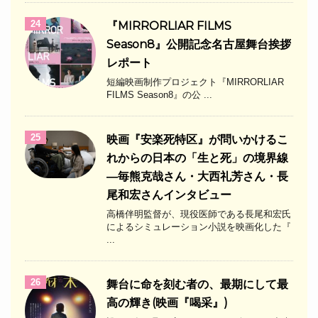
24
『MIRRORLIAR FILMS
Season8』公開記念名古屋舞台挨拶
レポート
短編映画制作プロジェクト『MIRRORLIAR
FILMS Season8』の公 ...
25
映画『安楽死特区』が問いかけるこ
れからの日本の「生と死」の境界線
―毎熊克哉さん・大西礼芳さん・長
尾和宏さんインタビュー
高橋伴明監督が、現役医師である長尾和宏氏
によるシミュレーション小説を映画化した『
...
26
舞台に命を刻む者の、最期にして最
高の輝き(映画『喝采』)