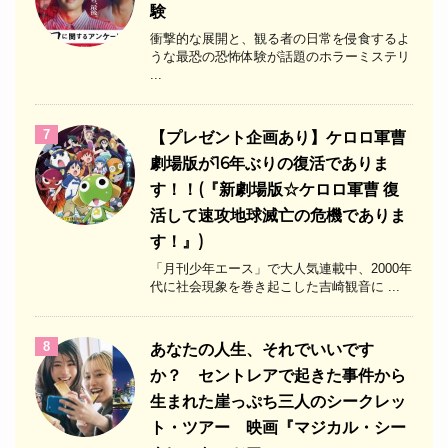
験
衝撃的な展開と、観る者の日常を侵食するよ
うな最恐の恐怖体験が話題のホラーミステリ
...
7
【プレゼント企画あり】ケロロ軍曹
劇場版が16年ぶりの復活でありま
す！！(『新劇場版☆ケロロ軍曹 復
活して速攻地球滅亡の危機でありま
す！』)
「月刊少年エース」で大人気連載中、2000年
代に社会現象を巻き起こした吉崎観音に ...
8
あなたの人生、それでいいです
か？ セントレアで起きた事件から
生まれた崖っぷち三人のシークレッ
ト・ツアー 映画『マジカル・シー