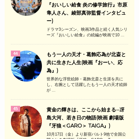
『おいしい給食 炎の修学旅行』市原
隼人さん、綾部真弥監督インタビュ
ー)
ドラマ3シーズン、映画3作品と続く人気シリ
ーズ『おいしい給食』の続編が映画で10 ...
44
もう一人の天才・葛飾応為が北斎と
共に生きた人生(映画『おーい、応
為』)
世界的な浮世絵師・葛飾北斎と生涯を共に
し、右腕として活躍したもう一人の天才絵師
が ...
45
黄金の輝きは、ここから始まる─冴
島大河、若き日の物語(映画 劇場版
『牙狼＜GARO＞ TAIGA』)
10月17日（金）より新宿バルト9他で全国公