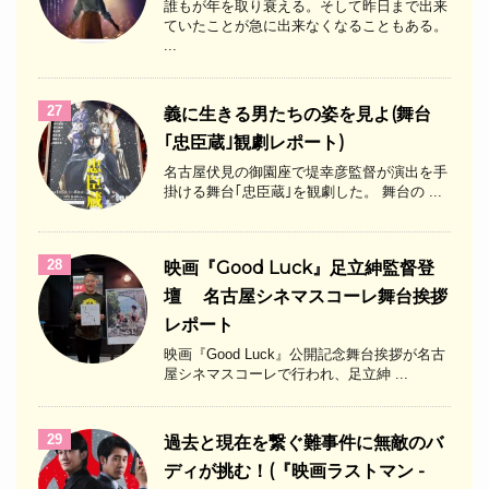
誰もが年を取り衰える。そして昨日まで出来
ていたことが急に出来なくなることもある。
...
27
義に生きる男たちの姿を見よ(舞台
｢忠臣蔵｣観劇レポート)
名古屋伏見の御園座で堤幸彦監督が演出を手
掛ける舞台｢忠臣蔵｣を観劇した。 舞台の ...
28
映画『Good Luck』足立紳監督登
壇 名古屋シネマスコーレ舞台挨拶
レポート
映画『Good Luck』公開記念舞台挨拶が名古
屋シネマスコーレで行われ、足立紳 ...
29
過去と現在を繋ぐ難事件に無敵のバ
ディが挑む！(『映画ラストマン -