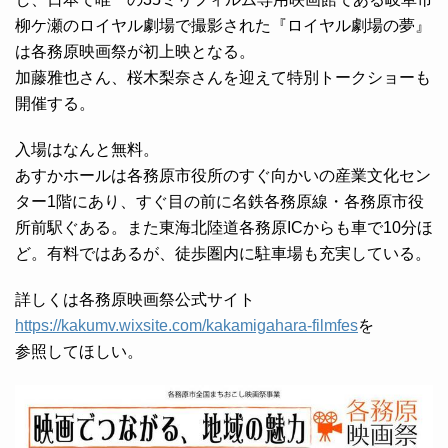
柳ケ瀬のロイヤル劇場で撮影された『ロイヤル劇場の夢』
は各務原映画祭が初上映となる。
加藤雅也さん、桜木梨奈さんを迎えて特別トークショーも
開催する。
入場はなんと無料。
あすかホールは各務原市役所のすぐ向かいの産業文化セン
ター1階にあり、すぐ目の前に名鉄各務原線・各務原市役
所前駅ぐある。また東海北陸道各務原ICからも車で10分ほ
ど。有料ではあるが、徒歩圏内に駐車場も充実している。
詳しくは各務原映画祭公式サイト
https://kakumv.wixsite.com/kakamigahara-filmfes
を
参照してほしい。