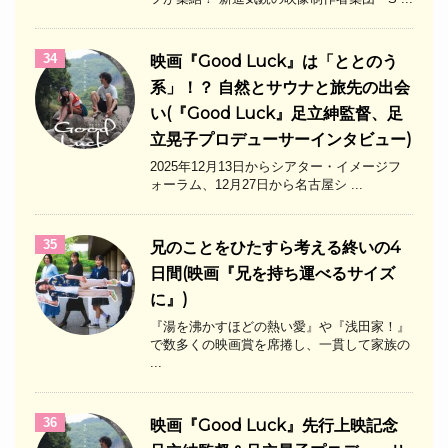
34
映画『Good Luck』は「ととのう
系」！？ 自然とサウナと旅先の出会
い(『Good Luck』足立紳監督、足
立晃子プロデューサーインタビュー)
2025年12月13日からシアター・イメージフ
ォーラム、12月27日から名古屋シ ...
35
兄のことをひたすら考える終いの4
日間(映画『兄を持ち運べるサイズ
に』)
『湯を沸かすほどの熱い愛』や『浅田家！』
で数多くの映画賞を席捲し、一貫して家族の
...
36
映画『Good Luck』先行上映記念