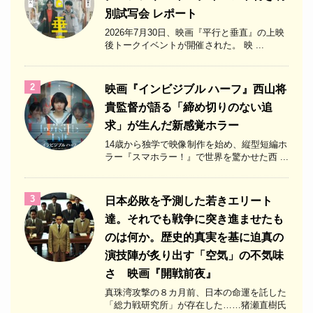
別試写会 レポート
2026年7月30日、映画『平行と垂直』の上映
後トークイベントが開催された。 映 ...
2
映画『インビジブル ハーフ』西山将
貴監督が語る「締め切りのない追
求」が生んだ新感覚ホラー
14歳から独学で映像制作を始め、縦型短編ホ
ラー『スマホラー！』で世界を驚かせた西 ...
3
日本必敗を予測した若きエリート
達。それでも戦争に突き進ませたも
のは何か。歴史的真実を基に迫真の
演技陣が炙り出す「空気」の不気味
さ 映画『開戦前夜』
真珠湾攻撃の８カ月前、日本の命運を託した
「総力戦研究所」が存在した……猪瀬直樹氏