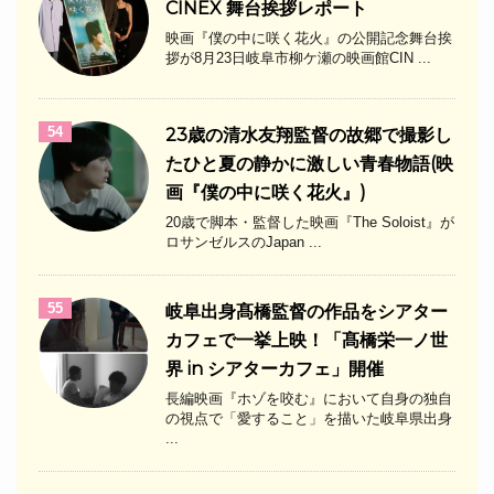
CINEX 舞台挨拶レポート
映画『僕の中に咲く花火』の公開記念舞台挨
拶が8月23日岐阜市柳ケ瀬の映画館CIN ...
54
23歳の清水友翔監督の故郷で撮影し
たひと夏の静かに激しい青春物語(映
画『僕の中に咲く花火』)
20歳で脚本・監督した映画『The Soloist』が
ロサンゼルスのJapan ...
55
岐阜出身髙橋監督の作品をシアター
カフェで一挙上映！「髙橋栄一ノ世
界 in シアターカフェ」開催
長編映画『ホゾを咬む』において自身の独自
の視点で「愛すること」を描いた岐阜県出身
...