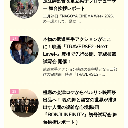
足立紳監督＆足立晃子プロデューサ
ー 舞台挨拶レポート
11月24日「NAGOYA CINEMA Week 2025」
の一環として、足立 ...
37
本物の武道空手アクションがここ
に！映画『TRAVERSE2 -Next
Level-』豊橋で先行公開、完成披露
試写会 開催！
武道空手アクション映画の金字塔となる二部
作の完結編、映画『TRAVERSE2 - ...
38
極寒の会津ロケからベルリン映画祭
出品へ！ 魂の舞と幽玄の世界が描き
出す人間の複雑な心境(映画
『BONJI INFINITY』初号試写会 舞
台挨拶レポート )