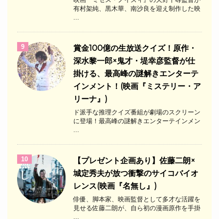
有村架純、黒木華、南沙良を迎え制作した映
...
9
​賞金100億の生放送クイズ！原作・
深水黎一郎×鬼才・堤幸彦監督が仕
掛ける、最高峰の謎解きエンターテ
インメント！(映画『ミステリー・ア
リーナ』)
ド派手な推理クイズ番組が劇場のスクリーン
に登場！最高峰の謎解きエンターテインメン
...
10
【プレゼント企画あり】佐藤二朗×
城定秀夫が放つ衝撃のサイコバイオ
レンス(映画『名無し』)
俳優、脚本家、映画監督として多才な活躍を
見せる佐藤二朗が、自ら初の漫画原作を手掛
...