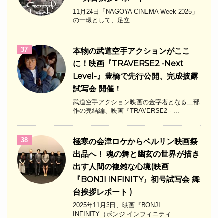
11月24日「NAGOYA CINEMA Week 2025」
の一環として、足立 ...
37
本物の武道空手アクションがここ
に！映画『TRAVERSE2 -Next
Level-』豊橋で先行公開、完成披露
試写会 開催！
武道空手アクション映画の金字塔となる二部
作の完結編、映画『TRAVERSE2 - ...
38
極寒の会津ロケからベルリン映画祭
出品へ！ 魂の舞と幽玄の世界が描き
出す人間の複雑な心境(映画
『BONJI INFINITY』初号試写会 舞
台挨拶レポート )
2025年11月3日、映画『BONJI
INFINITY（ボンジ インフィニティ ...