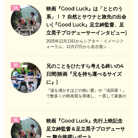
34
映画『Good Luck』は「ととのう
系」！？ 自然とサウナと旅先の出会
い(『Good Luck』足立紳監督、足
立晃子プロデューサーインタビュー)
2025年12月13日からシアター・イメージフ
ォーラム、12月27日から名古屋シ ...
35
兄のことをひたすら考える終いの4
日間(映画『兄を持ち運べるサイズ
に』)
『湯を沸かすほどの熱い愛』や『浅田家！』
で数多くの映画賞を席捲し、一貫して家族の
...
36
映画『Good Luck』先行上映記念
足立紳監督＆足立晃子プロデューサ
ー 舞台挨拶レポート