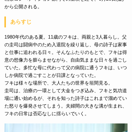
から公開される。
あらすじ
1980年代のある夏。11歳のフキは、両親と3人暮らし。父
の圭司は闘病中のため入退院を繰り返し、母の詩子は家事
と仕事に追われる日々。そんなふたりのもとで、フキは得
意の想像力を膨らませながら、自由気ままな日々を過ごし
ていた。多忙な母に代わって父の病院に通うフキは、いつ
しか病院で過ごすことが日課となっていた。
フキは様々な場所で、大人たちの世界を垣間見る。
圭司は、治療の一環として大金をつぎ込み、フキと気功道
場に通い始めるが、それを知った詩子はこれまで溜めてい
た怒りを爆発させてしまう。夫婦間の大きな溝が生まれ、
フキの日常は否応なしに揺らいでいく。