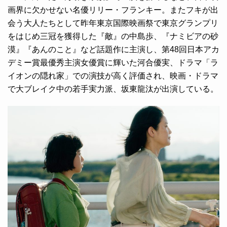
画界に欠かせない名優リリー・フランキー。またフキが出
会う大人たちとして昨年東京国際映画祭で東京グランプリ
をはじめ三冠を獲得した『敵』の中島歩、『ナミビアの砂
漠』『あんのこと』など話題作に主演し、第48回日本アカ
デミー賞最優秀主演女優賞に輝いた河合優実、ドラマ「ラ
イオンの隠れ家」での演技が高く評価され、映画・ドラマ
で大ブレイク中の若手実力派、坂東龍汰が出演している。