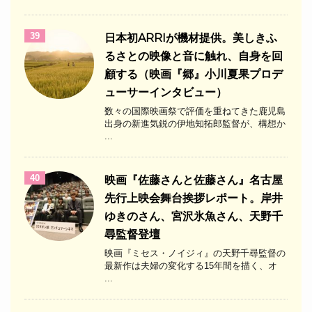
39
日本初ARRIが機材提供。美しきふ
るさとの映像と音に触れ、自身を回
顧する（映画『郷』小川夏果プロデ
ューサーインタビュー）
数々の国際映画祭で評価を重ねてきた鹿児島
出身の新進気鋭の伊地知拓郎監督が、構想か
...
40
映画『佐藤さんと佐藤さん』名古屋
先行上映会舞台挨拶レポート。岸井
ゆきのさん、宮沢氷魚さん、天野千
尋監督登壇
映画『ミセス・ノイジィ』の天野千尋監督の
最新作は夫婦の変化する15年間を描く、オ
...