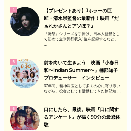
4
【プレゼントあり】Jホラーの巨
匠・清水崇監督の最新作！映画『だ
ぁれかさんとアソぼ？』
『呪怨』シリーズを手掛け、日本人監督とし
て初めて全米興行収入1位を記録するなど、
...
5
前を向いて生きよう 映画『小春日
和〜Indian Summer〜』楠部知子
プロデューサー インタビュー
37年間、精神科医として多くの心に寄り添い
ながら、役者としても活動してきた楠部知 ...
6
口にしたら、最後。映画『口に関す
るアンケート』が描く90分の最恐体
験