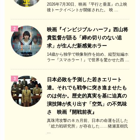
2026年7月30日、映画『平行と垂直』の上映
後トークイベントが開催された。 映 ...
2
映画『インビジブル ハーフ』西山将
貴監督が語る「締め切りのない追
求」が生んだ新感覚ホラー
14歳から独学で映像制作を始め、縦型短編ホ
ラー『スマホラー！』で世界を驚かせた西 ...
3
日本必敗を予測した若きエリート
達。それでも戦争に突き進ませたも
のは何か。歴史的真実を基に迫真の
演技陣が炙り出す「空気」の不気味
さ 映画『開戦前夜』
真珠湾攻撃の８カ月前、日本の命運を託した
「総力戦研究所」が存在した……猪瀬直樹氏
...