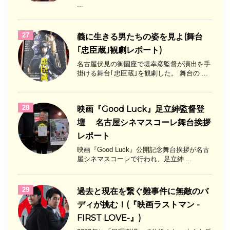
...
27
義に生きる男たちの姿を見よ(舞台
｢忠臣蔵｣観劇レポート)
名古屋伏見の御園座で堤幸彦監督が演出を手
掛ける舞台｢忠臣蔵｣を観劇した。 舞台の ...
28
映画『Good Luck』足立紳監督登
壇 名古屋シネマスコーレ舞台挨拶
レポート
映画『Good Luck』公開記念舞台挨拶が名古
屋シネマスコーレで行われ、足立紳 ...
29
過去と現在を繋ぐ難事件に無敵のバ
ディが挑む！(『映画ラストマン -
FIRST LOVE-』)