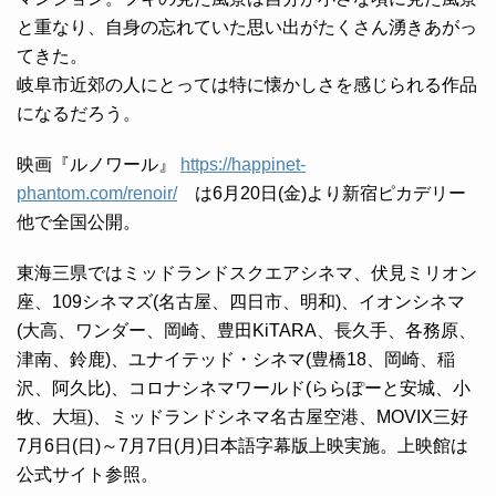
と重なり、自身の忘れていた思い出がたくさん湧きあがっ
てきた。
岐阜市近郊の人にとっては特に懐かしさを感じられる作品
になるだろう。
映画『ルノワール』
https://happinet-
phantom.com/renoir/
は6月20日(金)より新宿ピカデリー
他で全国公開。
東海三県ではミッドランドスクエアシネマ、伏見ミリオン
座、109シネマズ(名古屋、四日市、明和)、イオンシネマ
(大高、ワンダー、岡崎、豊田KiTARA、長久手、各務原、
津南、鈴鹿)、ユナイテッド・シネマ(豊橋18、岡崎、稲
沢、阿久比)、コロナシネマワールド(ららぽーと安城、小
牧、大垣)、ミッドランドシネマ名古屋空港、MOVIX三好
7月6日(日)～7月7日(月)日本語字幕版上映実施。上映館は
公式サイト参照。