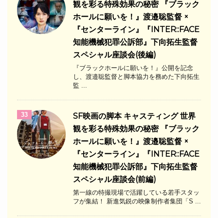
観を彩る特殊効果の秘密 『ブラック
ホールに願いを！』渡邉聡監督 ×
『センターライン』『INTER::FACE
知能機械犯罪公訴部』下向拓生監督
スペシャル座談会(後編)
『ブラックホールに願いを！』公開を記念
し、渡邉聡監督と脚本協力を務めた下向拓生
監 ...
33
SF映画の脚本 キャスティング 世界
観を彩る特殊効果の秘密 『ブラック
ホールに願いを！』渡邉聡監督 ×
『センターライン』『INTER::FACE
知能機械犯罪公訴部』下向拓生監督
スペシャル座談会(前編)
第一線の特撮現場で活躍している若手スタッ
フが集結！ 新進気鋭の映像制作者集団「S ...