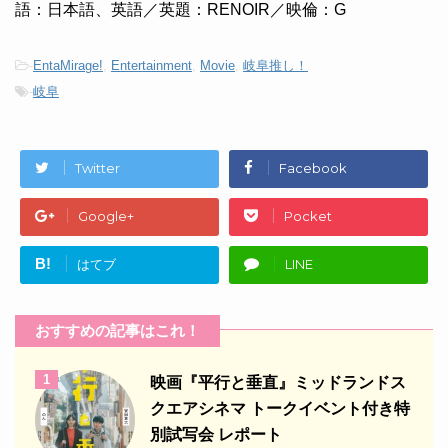
語：日本語、英語／英題：RENOIR／映倫：G
-
EntaMirage!
,
Entertainment
,
Movie
,
岐阜推し！
-
岐阜
Twitter
Facebook
Google+
Pocket
B!
はてブ
LINE
おすすめの記事はこれ！
1
映画『平行と垂直』ミッドランドス
クエアシネマ トークイベント付き特
別試写会 レポート