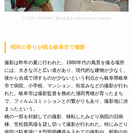
© 2025「RENOIR」製作委員会 / International Partners
昭和の香りが残る岐阜市で撮影
撮影は昨年の夏に行われた。1980年代の風景を撮る場所
には、大きな川と広い道があり、現代的な建物が少なく、
後から合成で消すものが少ないという利点から岐阜県岐阜
市で病院、小学校、マンション、街並みなどの撮影が行わ
れた。岐阜市は撮影監督を務めた浦田秀穂が育ったまち
で、フィルムコミッションとの繋がりもあり、撮影地に決
まったという。
橋の一部を封鎖しての撮影、移転したみどり病院の旧病
棟、笠松競馬場を貸し切って撮影が行われた。特にみどり
病院は駐車場に大型照明機器を入れての撮影や、昭和の缶