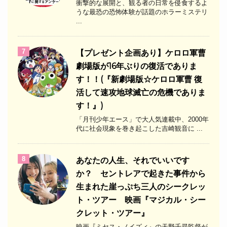
衝撃的な展開と、観る者の日常を侵食するよ
うな最恐の恐怖体験が話題のホラーミステリ
...
7
【プレゼント企画あり】ケロロ軍曹
劇場版が16年ぶりの復活でありま
す！！(『新劇場版☆ケロロ軍曹 復
活して速攻地球滅亡の危機でありま
す！』)
「月刊少年エース」で大人気連載中、2000年
代に社会現象を巻き起こした吉崎観音に ...
8
あなたの人生、それでいいです
か？ セントレアで起きた事件から
生まれた崖っぷち三人のシークレッ
ト・ツアー 映画『マジカル・シー
クレット・ツアー』
映画『ミセス・ノイズィ』の天野千尋監督が