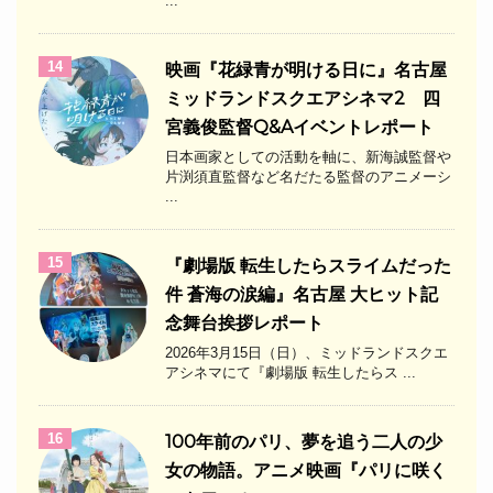
...
14
映画『花緑青が明ける日に』名古屋
ミッドランドスクエアシネマ2 四
宮義俊監督Q&Aイベントレポート
日本画家としての活動を軸に、新海誠監督や
片渕須直監督など名だたる監督のアニメーシ
...
15
『劇場版 転生したらスライムだった
件 蒼海の涙編』名古屋 大ヒット記
念舞台挨拶レポート
2026年3月15日（日）、ミッドランドスクエ
アシネマにて『劇場版 転生したらス ...
16
100年前のパリ、夢を追う二人の少
女の物語。アニメ映画『パリに咲く