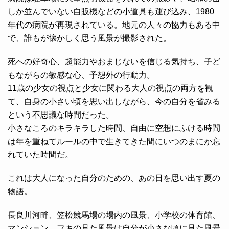
しか並んでいない自販機などの小道具も運び込み、1980
年代の病院が再現されている。地元の人々の協力もある中
で、誰もが懐かしく思う風景が撮影された。
死への好奇心、超能力やおまじないを信じる気持ち、子ど
もながらの敏感な心、予想外の行動力。
11歳の少女の視点と少女に関わる大人の視点の両方を観
て、自身の小さい頃を思い出しながら、今の自分を省みる
という不思議な時間だった。
小さなころのキラキラした時間、自由に空想にふける時間
は年を重ねてルールの中で生きてきた間にいつのまにか忘
れていた時間だ。
これは大人になった自分のための、あの日を思い出す夏の
物語。
長良川河畔、笠松競馬場の場内の風景、小学校の体育館、
マンション。フキの見た風景は自分が小さな頃に見た風景