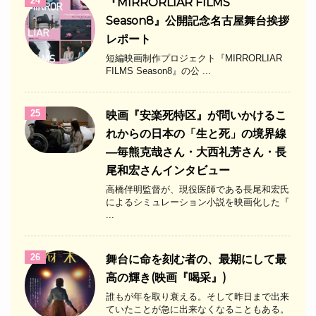
24
『MIRRORLIAR FILMS
Season8』公開記念名古屋舞台挨拶
レポート
短編映画制作プロジェクト『MIRRORLIAR
FILMS Season8』の公 ...
25
映画『安楽死特区』が問いかけるこ
れからの日本の「生と死」の境界線
―毎熊克哉さん・大西礼芳さん・長
尾和宏さんインタビュー
高橋伴明監督が、現役医師である長尾和宏氏
によるシミュレーション小説を映画化した『
...
26
舞台に命を刻む者の、最期にして最
高の輝き(映画『喝采』)
誰もが年を取り衰える。そして昨日まで出来
ていたことが急に出来なくなることもある。