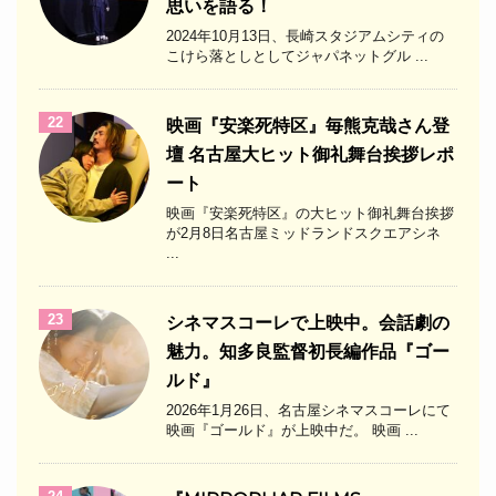
思いを語る！
2024年10月13日、長崎スタジアムシティの
こけら落としとしてジャパネットグル ...
22
映画『安楽死特区』毎熊克哉さん登
壇 名古屋大ヒット御礼舞台挨拶レポ
ート
映画『安楽死特区』の大ヒット御礼舞台挨拶
が2月8日名古屋ミッドランドスクエアシネ
...
23
シネマスコーレで上映中。会話劇の
魅力。知多良監督初長編作品『ゴー
ルド』
2026年1月26日、名古屋シネマスコーレにて
映画『ゴールド』が上映中だ。 映画 ...