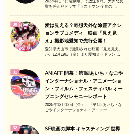
2023年に「日曜劇場」で放送され、大きな反
響を呼んだドラマ「ラストマン-全盲の ...
30
愛は見える？奇想天外な除霊アクシ
ョンラブコメディ 映画『見え見
え』撮影地愛知で先行公開！
愛知県犬山市で撮影された映画『見え見え』
が、12月19日（金）より愛知ミッドラン ...
31
ANIAFF 開幕！第1回あいち・なごや
インターナショナル・アニメーショ
ン・フィルム・フェスティバル オー
プニングセレモニーレポート
2025年12月12日（金）、「第1回あいち・な
ごやインターナショナル・アニメー ...
32
SF映画の脚本 キャスティング 世界