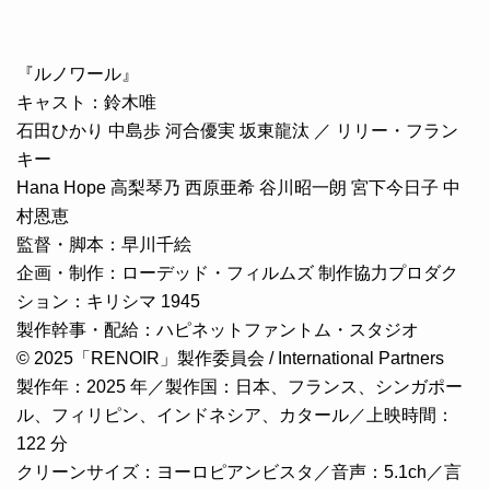
『ルノワール』
キャスト：鈴木唯
石田ひかり 中島歩 河合優実 坂東龍汰 ／ リリー・フラン
キー
Hana Hope 高梨琴乃 西原亜希 谷川昭一朗 宮下今日子 中
村恩恵
監督・脚本：早川千絵
企画・制作：ローデッド・フィルムズ 制作協力プロダク
ション：キリシマ 1945
製作幹事・配給：ハピネットファントム・スタジオ
© 2025「RENOIR」製作委員会 / International Partners
製作年：2025 年／製作国：日本、フランス、シンガポー
ル、フィリピン、インドネシア、カタール／上映時間：
122 分
クリーンサイズ：ヨーロピアンビスタ／音声：5.1ch／言