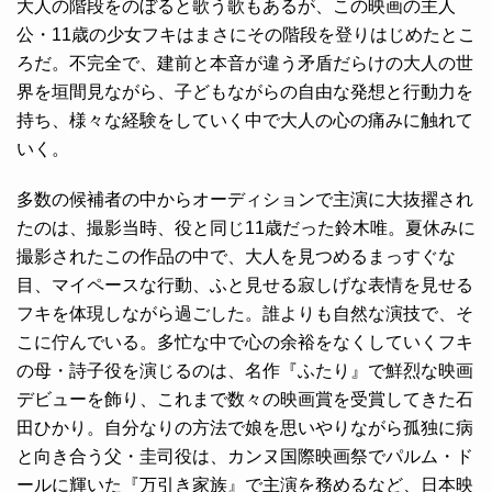
大人の階段をのぼると歌う歌もあるが、この映画の主人
公・11歳の少女フキはまさにその階段を登りはじめたとこ
ろだ。不完全で、建前と本音が違う矛盾だらけの大人の世
界を垣間見ながら、子どもながらの自由な発想と行動力を
持ち、様々な経験をしていく中で大人の心の痛みに触れて
いく。
多数の候補者の中からオーディションで主演に大抜擢され
たのは、撮影当時、役と同じ11歳だった鈴木唯。夏休みに
撮影されたこの作品の中で、大人を見つめるまっすぐな
目、マイペースな行動、ふと見せる寂しげな表情を見せる
フキを体現しながら過ごした。誰よりも自然な演技で、そ
こに佇んでいる。多忙な中で心の余裕をなくしていくフキ
の母・詩子役を演じるのは、名作『ふたり』で鮮烈な映画
デビューを飾り、これまで数々の映画賞を受賞してきた石
田ひかり。自分なりの方法で娘を思いやりながら孤独に病
と向き合う父・圭司役は、カンヌ国際映画祭でパルム・ド
ールに輝いた『万引き家族』で主演を務めるなど、日本映