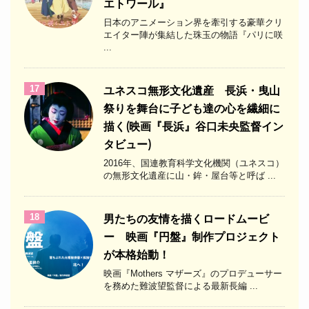
エトワール』
日本のアニメーション界を牽引する豪華クリ
エイター陣が集結した珠玉の物語『パリに咲
...
17
ユネスコ無形文化遺産 長浜・曳山
祭りを舞台に子ども達の心を繊細に
描く(映画『長浜』谷口未央監督イン
タビュー)
2016年、国連教育科学文化機関（ユネスコ）
の無形文化遺産に山・鉾・屋台等と呼ば ...
18
男たちの友情を描くロードムービ
ー 映画『円盤』制作プロジェクト
が本格始動！
映画『Mothers マザーズ』のプロデューサー
を務めた難波望監督による最新長編 ...