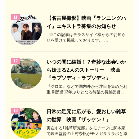
11
【名古屋撮影】映画『ランニングハ
イ』エキストラ募集のお知らせ
※この記事はテラスサイド様からのお知ら
せを受けて掲載しております。 ...
12
いつの間に結婚！？奇妙な出会いか
ら始まる2人のストーリー 映画
『ラプソディ・ラプソディ』
『クロエ』などで国内外から注目を集めた利
重 剛監督13年ぶりとなる待望の長編監督 ...
13
日常の足元に広がる、愛おしい雑草
の世界 映画『ザッケン！』
実在する｢雑草研究部」をモチーフに脚本家
で映画監督の上村奈帆がモノガタリラボと原