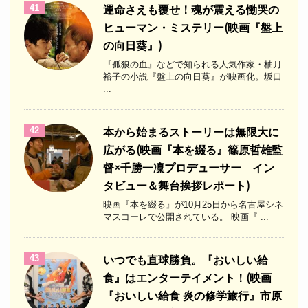
41
運命さえも覆せ！魂が震える慟哭の
ヒューマン・ミステリー(映画『盤上
の向日葵』)
『孤狼の血』などで知られる人気作家・柚月
裕子の小説『盤上の向日葵』が映画化。坂口
...
42
本から始まるストーリーは無限大に
広がる(映画『本を綴る』篠原哲雄監
督×千勝一凜プロデューサー イン
タビュー＆舞台挨拶レポート)
映画『本を綴る』が10月25日から名古屋シネ
マスコーレで公開されている。 映画『 ...
43
いつでも直球勝負。『おいしい給
食』はエンターテイメント！(映画
『おいしい給食 炎の修学旅行』市原