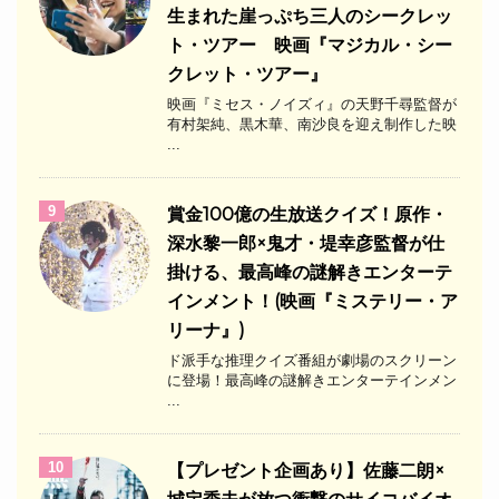
生まれた崖っぷち三人のシークレッ
ト・ツアー 映画『マジカル・シー
クレット・ツアー』
映画『ミセス・ノイズィ』の天野千尋監督が
有村架純、黒木華、南沙良を迎え制作した映
...
9
​賞金100億の生放送クイズ！原作・
深水黎一郎×鬼才・堤幸彦監督が仕
掛ける、最高峰の謎解きエンターテ
インメント！(映画『ミステリー・ア
リーナ』)
ド派手な推理クイズ番組が劇場のスクリーン
に登場！最高峰の謎解きエンターテインメン
...
10
【プレゼント企画あり】佐藤二朗×