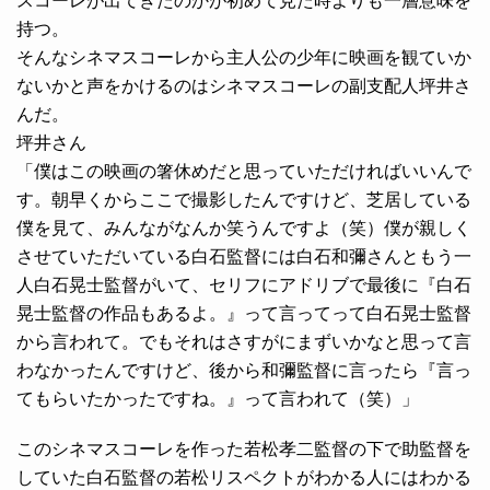
スコーレが出てきたのかが初めて見た時よりも一層意味を
持つ。
そんなシネマスコーレから主人公の少年に映画を観ていか
ないかと声をかけるのはシネマスコーレの副支配人坪井さ
んだ。
坪井さん
「僕はこの映画の箸休めだと思っていただければいいんで
す。朝早くからここで撮影したんですけど、芝居している
僕を見て、みんながなんか笑うんですよ（笑）僕が親しく
させていただいている白石監督には白石和彌さんともう一
人白石晃士監督がいて、セリフにアドリブで最後に『白石
晃士監督の作品もあるよ。』って言ってって白石晃士監督
から言われて。でもそれはさすがにまずいかなと思って言
わなかったんですけど、後から和彌監督に言ったら『言っ
てもらいたかったですね。』って言われて（笑）」
このシネマスコーレを作った若松孝二監督の下で助監督を
していた白石監督の若松リスペクトがわかる人にはわかる