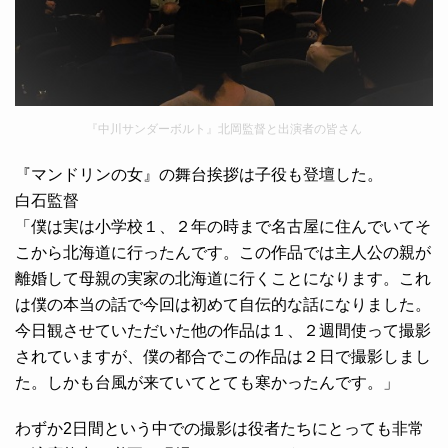
『中川サンダーボルト』北岡監督と出演者の皆さん
『マンドリンの女』の舞台挨拶は子役も登壇した。
白石監督
「僕は実は小学校１、２年の時まで名古屋に住んでいてそ
こから北海道に行ったんです。この作品では主人公の親が
離婚して母親の実家の北海道に行くことになります。これ
は僕の本当の話で今回は初めて自伝的な話になりました。
今日観させていただいた他の作品は１、２週間使って撮影
されていますが、僕の都合でこの作品は２日で撮影しまし
た。しかも台風が来ていてとても寒かったんです。」
わずか2日間という中での撮影は役者たちにとっても非常