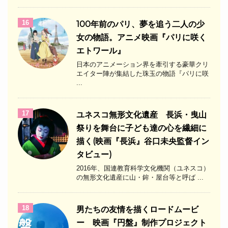
16
100年前のパリ、夢を追う二人の少
女の物語。アニメ映画『パリに咲く
エトワール』
日本のアニメーション界を牽引する豪華クリ
エイター陣が集結した珠玉の物語『パリに咲
...
17
ユネスコ無形文化遺産 長浜・曳山
祭りを舞台に子ども達の心を繊細に
描く(映画『長浜』谷口未央監督イン
タビュー)
2016年、国連教育科学文化機関（ユネスコ）
の無形文化遺産に山・鉾・屋台等と呼ば ...
18
男たちの友情を描くロードムービ
ー 映画『円盤』制作プロジェクト