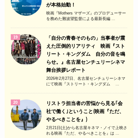
が本格始動！
映画『Mothers マザーズ』のプロデューサー
を務めた難波望監督による最新長編 ...
19
「自分の青春そのもの」当事者が震
えた圧倒的リアリティ 映画『スト
リート・キングダム 自分の音を鳴
らせ。』名古屋センチュリーシネマ
舞台挨拶レポート
2026年2月27日、名古屋センチュリーシネマ
にて映画『ストリート・キングダム ...
20
リストラ担当者の苦悩から見る｢会
社で働く｣ということ(映画『ただ、
やるべきことを』)
2月21日(土)から名古屋キネマ・ノイで上映さ
れる映画『ただ、やるべきことを』は ...