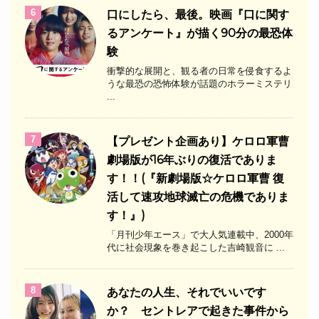
6
口にしたら、最後。映画『口に関す
るアンケート』が描く90分の最恐体
験
衝撃的な展開と、観る者の日常を侵食するよ
うな最恐の恐怖体験が話題のホラーミステリ
...
7
【プレゼント企画あり】ケロロ軍曹
劇場版が16年ぶりの復活でありま
す！！(『新劇場版☆ケロロ軍曹 復
活して速攻地球滅亡の危機でありま
す！』)
「月刊少年エース」で大人気連載中、2000年
代に社会現象を巻き起こした吉崎観音に ...
8
あなたの人生、それでいいです
か？ セントレアで起きた事件から