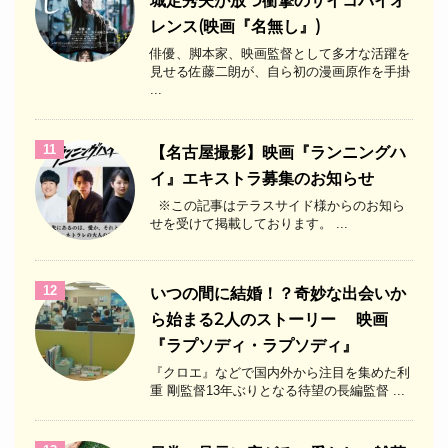
城定秀夫が放つ衝撃のサイコバイオ
レンス(映画『名無し』)
俳優、脚本家、映画監督として多才な活躍を
見せる佐藤二朗が、自ら初の漫画原作を手掛
...
11
【名古屋撮影】映画『ランニングハ
イ』エキストラ募集のお知らせ
※この記事はテラスサイド様からのお知ら
せを受けて掲載しております。 ...
12
いつの間に結婚！？奇妙な出会いか
ら始まる2人のストーリー 映画
『ラプソディ・ラプソディ』
『クロエ』などで国内外から注目を集めた利
重 剛監督13年ぶりとなる待望の長編監督 ...