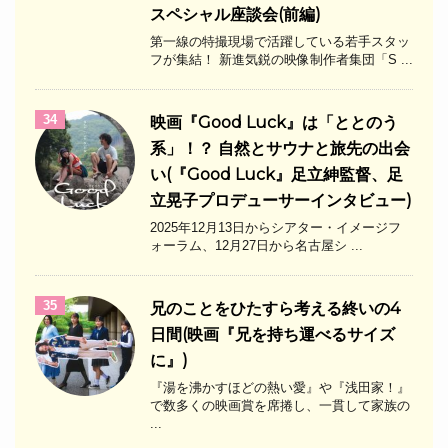
スペシャル座談会(前編)
第一線の特撮現場で活躍している若手スタッ
フが集結！ 新進気鋭の映像制作者集団「S ...
34
映画『Good Luck』は「ととのう
系」！？ 自然とサウナと旅先の出会
い(『Good Luck』足立紳監督、足
立晃子プロデューサーインタビュー)
2025年12月13日からシアター・イメージフ
ォーラム、12月27日から名古屋シ ...
35
兄のことをひたすら考える終いの4
日間(映画『兄を持ち運べるサイズ
に』)
『湯を沸かすほどの熱い愛』や『浅田家！』
で数多くの映画賞を席捲し、一貫して家族の
...