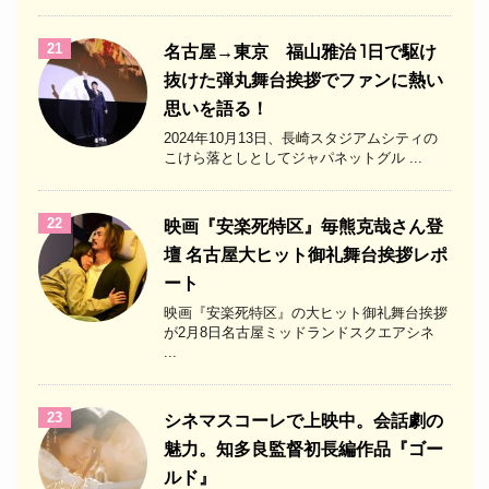
21
名古屋→東京 福山雅治 1日で駆け
抜けた弾丸舞台挨拶でファンに熱い
思いを語る！
2024年10月13日、長崎スタジアムシティの
こけら落としとしてジャパネットグル ...
22
映画『安楽死特区』毎熊克哉さん登
壇 名古屋大ヒット御礼舞台挨拶レポ
ート
映画『安楽死特区』の大ヒット御礼舞台挨拶
が2月8日名古屋ミッドランドスクエアシネ
...
23
シネマスコーレで上映中。会話劇の
魅力。知多良監督初長編作品『ゴー
ルド』