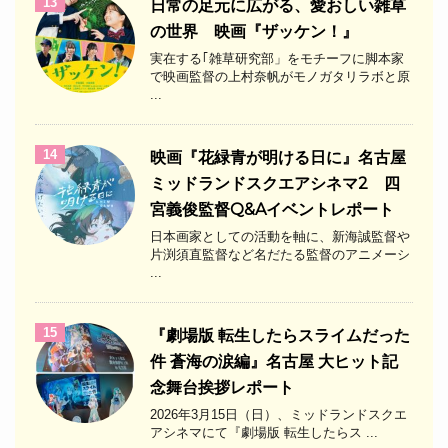
13
日常の足元に広がる、愛おしい雑草
の世界 映画『ザッケン！』
実在する｢雑草研究部」をモチーフに脚本家
で映画監督の上村奈帆がモノガタリラボと原
...
14
映画『花緑青が明ける日に』名古屋
ミッドランドスクエアシネマ2 四
宮義俊監督Q&Aイベントレポート
日本画家としての活動を軸に、新海誠監督や
片渕須直監督など名だたる監督のアニメーシ
...
15
『劇場版 転生したらスライムだった
件 蒼海の涙編』名古屋 大ヒット記
念舞台挨拶レポート
2026年3月15日（日）、ミッドランドスクエ
アシネマにて『劇場版 転生したらス ...