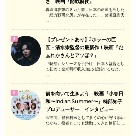
さ 映画『開戦前夜』
真珠湾攻撃の８カ月前、日本の命運を託した
「総力戦研究所」が存在した……猪瀬直樹氏
...
4
【プレゼントあり】Jホラーの巨
匠・清水崇監督の最新作！映画『だ
ぁれかさんとアソぼ？』
『呪怨』シリーズを手掛け、日本人監督とし
て初めて全米興行収入1位を記録するなど、
...
5
前を向いて生きよう 映画『小春日
和〜Indian Summer〜』楠部知子
プロデューサー インタビュー
37年間、精神科医として多くの心に寄り添い
ながら、役者としても活動してきた楠部知 ...