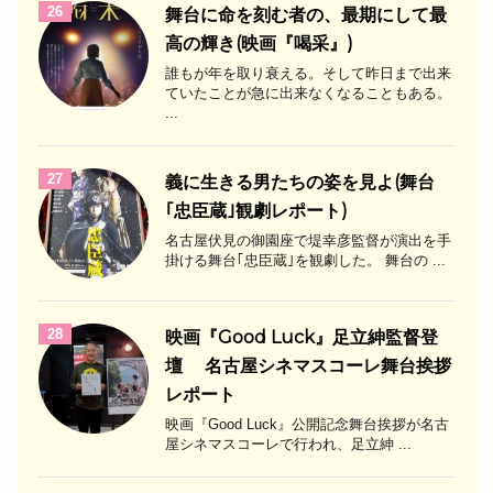
26
舞台に命を刻む者の、最期にして最
高の輝き(映画『喝采』)
誰もが年を取り衰える。そして昨日まで出来
ていたことが急に出来なくなることもある。
...
27
義に生きる男たちの姿を見よ(舞台
｢忠臣蔵｣観劇レポート)
名古屋伏見の御園座で堤幸彦監督が演出を手
掛ける舞台｢忠臣蔵｣を観劇した。 舞台の ...
28
映画『Good Luck』足立紳監督登
壇 名古屋シネマスコーレ舞台挨拶
レポート
映画『Good Luck』公開記念舞台挨拶が名古
屋シネマスコーレで行われ、足立紳 ...