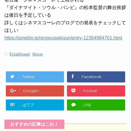
『ダイナマイト・ソウル・バンビ』の松本監督の舞台挨拶
は後日を予定している
詳しくはシネマスコーレのブログでの発表をチェックして
ほしい
https://ameblo.jp/rengousekigun/entry-12364984701.html
-
EntaMirage!
,
Movie
Twitter
Facebook
Google+
Pocket
B!
はてブ
LINE
おすすめの記事はこれ！