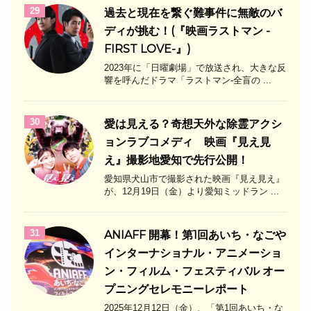
29
過去と現在を繋ぐ難事件に無敵のバ
ディが挑む！(『映画ラストマン -
FIRST LOVE-』)
2023年に「日曜劇場」で放送され、大きな反
響を呼んだドラマ「ラストマン-全盲の ...
30
愛は見える？奇想天外な除霊アクシ
ョンラブコメディ 映画『見え見
え』撮影地愛知で先行公開！
愛知県犬山市で撮影された映画『見え見え』
が、12月19日（金）より愛知ミッドラン ...
31
ANIAFF 開幕！第1回あいち・なごや
インターナショナル・アニメーショ
ン・フィルム・フェスティバル オー
プニングセレモニーレポート
2025年12月12日（金）、「第1回あいち・な