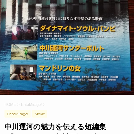
HOME
>
EntaMirage!
>
EntaMirage!
Movie
中川運河の魅力を伝える短編集