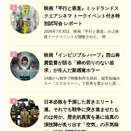
1
映画『平行と垂直』ミッドランドス
クエアシネマ トークイベント付き特
別試写会 レポート
2026年7月30日、映画『平行と垂直』の上映
後トークイベントが開催された。 映 ...
2
映画『インビジブル ハーフ』西山将
貴監督が語る「締め切りのない追
求」が生んだ新感覚ホラー
14歳から独学で映像制作を始め、縦型短編ホ
ラー『スマホラー！』で世界を驚かせた西 ...
3
日本必敗を予測した若きエリート
達。それでも戦争に突き進ませたも
のは何か。歴史的真実を基に迫真の
演技陣が炙り出す「空気」の不気味