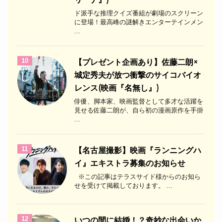
ド派手な推理クイズ番組が劇場のスクリーン
に登場！最高峰の謎解きエンターテインメン
...
10
【プレゼント企画あり】佐藤二朗×
城定秀夫が放つ衝撃のサイコバイオ
レンス(映画『名無し』)
俳優、脚本家、映画監督として多才な活躍を
見せる佐藤二朗が、自ら初の漫画原作を手掛
...
11
【名古屋撮影】映画『ランニングハ
イ』エキストラ募集のお知らせ
※この記事はテラスサイド様からのお知ら
せを受けて掲載しております。 ...
12
いつの間に結婚！？奇妙な出会いか