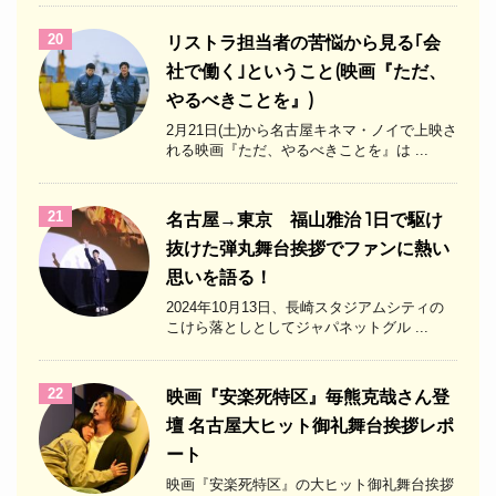
20
リストラ担当者の苦悩から見る｢会
社で働く｣ということ(映画『ただ、
やるべきことを』)
2月21日(土)から名古屋キネマ・ノイで上映さ
れる映画『ただ、やるべきことを』は ...
21
名古屋→東京 福山雅治 1日で駆け
抜けた弾丸舞台挨拶でファンに熱い
思いを語る！
2024年10月13日、長崎スタジアムシティの
こけら落としとしてジャパネットグル ...
22
映画『安楽死特区』毎熊克哉さん登
壇 名古屋大ヒット御礼舞台挨拶レポ
ート
映画『安楽死特区』の大ヒット御礼舞台挨拶