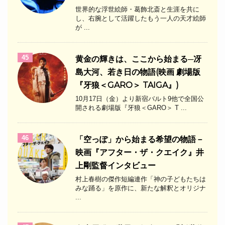
世界的な浮世絵師・葛飾北斎と生涯を共に
し、右腕として活躍したもう一人の天才絵師
が ...
45
黄金の輝きは、ここから始まる─冴
島大河、若き日の物語(映画 劇場版
『牙狼＜GARO＞ TAIGA』)
10月17日（金）より新宿バルト9他で全国公
開される劇場版『牙狼＜GARO＞ T ...
46
「空っぽ」から始まる希望の物語－
映画『アフター・ザ・クエイク』井
上剛監督インタビュー
村上春樹の傑作短編連作「神の子どもたちは
みな踊る」を原作に、新たな解釈とオリジナ
...