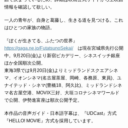
情報を確認して欲しい。
一人の青年が、自身と葛藤し、生きる道を見つける。これ
はひとつの家族の物語。
『ぼくが生きてる、ふたつの世界』
https://gaga.ne.jp/FutatsunoSekai/
は現在宮城県先行公開
中。9月20日(金)より新宿ピカデリー、シネスイッチ銀座
ほか全国順次公開。
東海3県では9月20日(金)よりミッドランドスクエアシネ
マ、イオンシネマ(名古屋茶屋、岡崎、各務原、東員)、ユ
ナイテッド・シネマ(豊橋18、阿久比)、ミッドランドシネ
マ名古屋空港、MOVIX三好、大垣コロナシネマワールド
で公開、伊勢進富座は順次公開予定。
本作品の音声ガイド・日本語字幕は、『UDCast』方式
『HELLO! MOVIE』方式を採用しています。