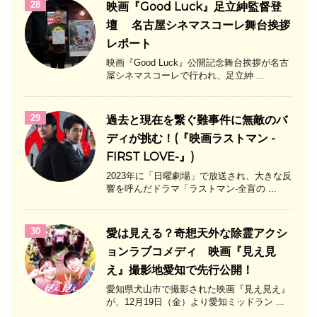
28
映画『Good Luck』足立紳監督登
壇 名古屋シネマスコーレ舞台挨拶
レポート
映画『Good Luck』公開記念舞台挨拶が名古
屋シネマスコーレで行われ、足立紳 ...
29
過去と現在を繋ぐ難事件に無敵のバ
ディが挑む！(『映画ラストマン -
FIRST LOVE-』)
2023年に「日曜劇場」で放送され、大きな反
響を呼んだドラマ「ラストマン-全盲の ...
30
愛は見える？奇想天外な除霊アクシ
ョンラブコメディ 映画『見え見
え』撮影地愛知で先行公開！
愛知県犬山市で撮影された映画『見え見え』
が、12月19日（金）より愛知ミッドラン ...