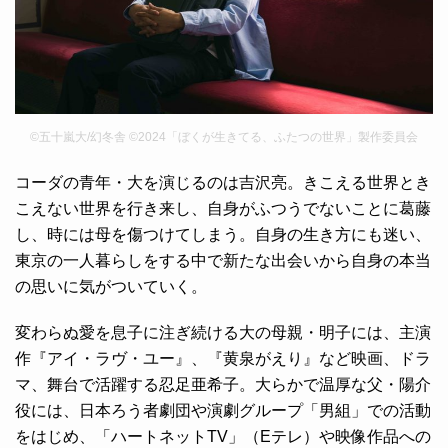
©五十嵐大/幻冬舎 ©2024「ぼくが生きてる、ふたつの世界」製作委員会
コーダの青年・大を演じるのは吉沢亮。きこえる世界とき
こえない世界を行き来し、自身がふつうでないことに葛藤
し、時には母を傷つけてしまう。自身の生き方にも迷い、
東京の一人暮らしをする中で新たな出会いから自身の本当
の思いに気がついていく。
変わらぬ愛を息子に注ぎ続ける大の母親・明子には、主演
作『アイ・ラヴ・ユー』、『黄泉がえり』など映画、ドラ
マ、舞台で活躍する忍足亜希子。大らかで温厚な父・陽介
役には、日本ろう者劇団や演劇グループ「男組」での活動
をはじめ、「ハートネットTV」（Eテレ）や映像作品への