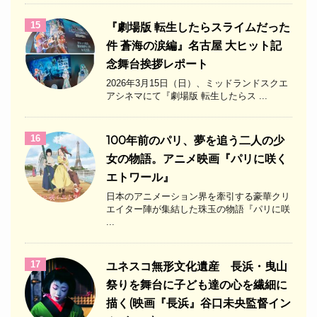
15
『劇場版 転生したらスライムだった
件 蒼海の涙編』名古屋 大ヒット記
念舞台挨拶レポート
2026年3月15日（日）、ミッドランドスクエ
アシネマにて『劇場版 転生したらス ...
16
100年前のパリ、夢を追う二人の少
女の物語。アニメ映画『パリに咲く
エトワール』
日本のアニメーション界を牽引する豪華クリ
エイター陣が集結した珠玉の物語『パリに咲
...
17
ユネスコ無形文化遺産 長浜・曳山
祭りを舞台に子ども達の心を繊細に
描く(映画『長浜』谷口未央監督イン