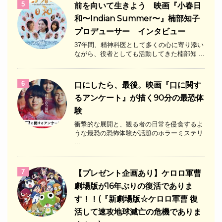
5
前を向いて生きよう 映画『小春日
和〜Indian Summer〜』楠部知子
プロデューサー インタビュー
37年間、精神科医として多くの心に寄り添い
ながら、役者としても活動してきた楠部知 ...
6
口にしたら、最後。映画『口に関す
るアンケート』が描く90分の最恐体
験
衝撃的な展開と、観る者の日常を侵食するよ
うな最恐の恐怖体験が話題のホラーミステリ
...
7
【プレゼント企画あり】ケロロ軍曹
劇場版が16年ぶりの復活でありま
す！！(『新劇場版☆ケロロ軍曹 復
活して速攻地球滅亡の危機でありま