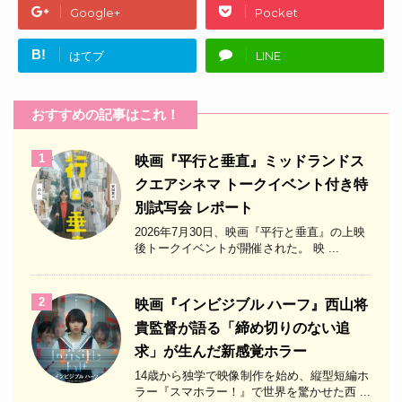
Google+
Pocket
B!
はてブ
LINE
おすすめの記事はこれ！
1
映画『平行と垂直』ミッドランドス
クエアシネマ トークイベント付き特
別試写会 レポート
2026年7月30日、映画『平行と垂直』の上映
後トークイベントが開催された。 映 ...
2
映画『インビジブル ハーフ』西山将
貴監督が語る「締め切りのない追
求」が生んだ新感覚ホラー
14歳から独学で映像制作を始め、縦型短編ホ
ラー『スマホラー！』で世界を驚かせた西 ...