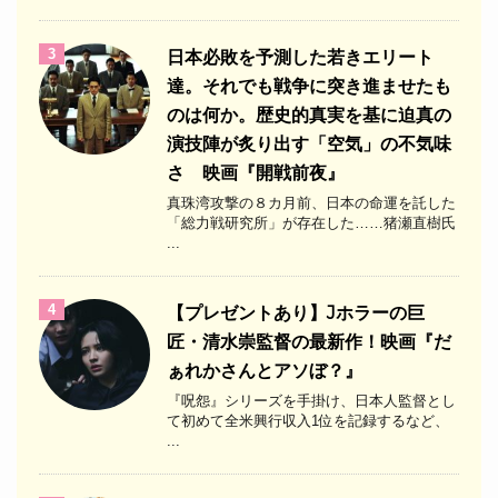
3
日本必敗を予測した若きエリート
達。それでも戦争に突き進ませたも
のは何か。歴史的真実を基に迫真の
演技陣が炙り出す「空気」の不気味
さ 映画『開戦前夜』
真珠湾攻撃の８カ月前、日本の命運を託した
「総力戦研究所」が存在した……猪瀬直樹氏
...
4
【プレゼントあり】Jホラーの巨
匠・清水崇監督の最新作！映画『だ
ぁれかさんとアソぼ？』
『呪怨』シリーズを手掛け、日本人監督とし
て初めて全米興行収入1位を記録するなど、
...