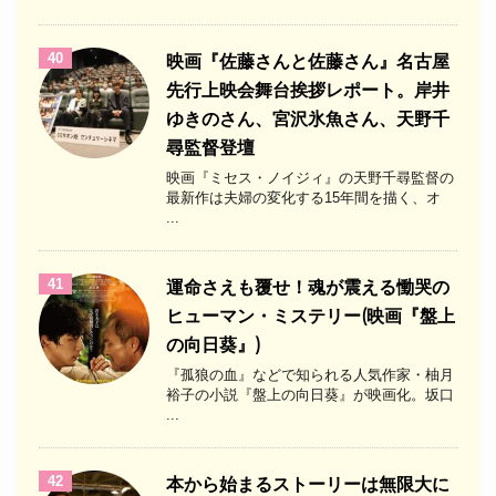
40
映画『佐藤さんと佐藤さん』名古屋
先行上映会舞台挨拶レポート。岸井
ゆきのさん、宮沢氷魚さん、天野千
尋監督登壇
映画『ミセス・ノイジィ』の天野千尋監督の
最新作は夫婦の変化する15年間を描く、オ
...
41
運命さえも覆せ！魂が震える慟哭の
ヒューマン・ミステリー(映画『盤上
の向日葵』)
『孤狼の血』などで知られる人気作家・柚月
裕子の小説『盤上の向日葵』が映画化。坂口
...
42
本から始まるストーリーは無限大に