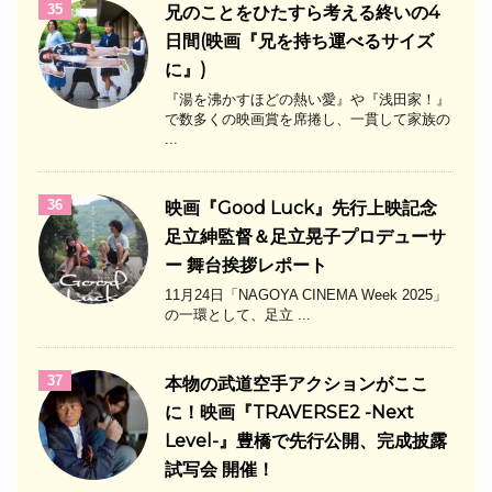
35
兄のことをひたすら考える終いの4
日間(映画『兄を持ち運べるサイズ
に』)
『湯を沸かすほどの熱い愛』や『浅田家！』
で数多くの映画賞を席捲し、一貫して家族の
...
36
映画『Good Luck』先行上映記念
足立紳監督＆足立晃子プロデューサ
ー 舞台挨拶レポート
11月24日「NAGOYA CINEMA Week 2025」
の一環として、足立 ...
37
本物の武道空手アクションがここ
に！映画『TRAVERSE2 -Next
Level-』豊橋で先行公開、完成披露
試写会 開催！