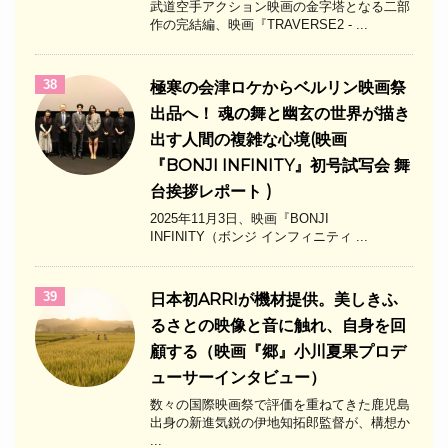
武道空手アクション映画の金字塔となる二部
作の完結編、映画『TRAVERSE2 - ...
38
極寒の会津ロケからベルリン映画祭
出品へ！ 魂の舞と幽玄の世界が描き
出す人間の複雑な心境(映画
『BONJI INFINITY』初号試写会 舞
台挨拶レポート )
2025年11月3日、映画『BONJI
INFINITY（ボンジ インフィニティ ...
39
日本初ARRIが機材提供。美しきふ
るさとの映像と音に触れ、自身を回
顧する（映画『郷』小川夏果プロデ
ューサーインタビュー）
数々の国際映画祭で評価を重ねてきた鹿児島
出身の新進気鋭の伊地知拓郎監督が、構想か
...