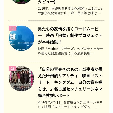
タビュー)
2016年、国連教育科学文化機関（ユネスコ）
の無形文化遺産に山・鉾・屋台等と呼ば ...
18
男たちの友情を描くロードムービ
ー 映画『円盤』制作プロジェクト
が本格始動！
映画『Mothers マザーズ』のプロデューサー
を務めた難波望監督による最新長編 ...
19
「自分の青春そのもの」当事者が震
えた圧倒的リアリティ 映画『スト
リート・キングダム 自分の音を鳴
らせ。』名古屋センチュリーシネマ
舞台挨拶レポート
2026年2月27日、名古屋センチュリーシネマ
にて映画『ストリート・キングダム ...