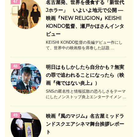
47
名古屋発、世界を侵食する「新世代
Jホラー」 いよいよ地元で公開 —
映画『NEW RELIGION』KEISHI
KONDO監督、瀬戸かほさんインタ
ビュー
KEISHI KONDO監督の長編デビュー作にし
て、世界中の映画祭を席巻した話題 ...
48
明日はもしかしたら自分かも？無実
の罪で追われることになったら（映
画『俺ではない炎上』）
SNSの匿名性と情報拡散の恐ろしさをテーマ
にしたノンストップ炎上エンターテイメン ...
49
映画『風のマジム』名古屋ミッドラ
ンドスクエアシネマ舞台挨拶レポー
ト