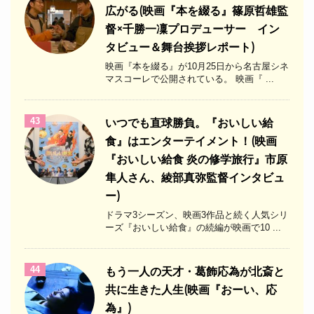
広がる(映画『本を綴る』篠原哲雄監
督×千勝一凜プロデューサー イン
タビュー＆舞台挨拶レポート)
映画『本を綴る』が10月25日から名古屋シネ
マスコーレで公開されている。 映画『 ...
43
いつでも直球勝負。『おいしい給
食』はエンターテイメント！(映画
『おいしい給食 炎の修学旅行』市原
隼人さん、綾部真弥監督インタビュ
ー)
ドラマ3シーズン、映画3作品と続く人気シリ
ーズ『おいしい給食』の続編が映画で10 ...
44
もう一人の天才・葛飾応為が北斎と
共に生きた人生(映画『おーい、応
為』)