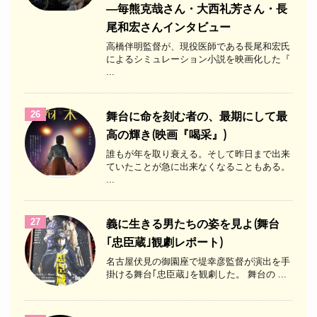
―毎熊克哉さん・大西礼芳さん・長
尾和宏さんインタビュー
高橋伴明監督が、現役医師である長尾和宏氏
によるシミュレーション小説を映画化した『
...
26
舞台に命を刻む者の、最期にして最
高の輝き(映画『喝采』)
誰もが年を取り衰える。そして昨日まで出来
ていたことが急に出来なくなることもある。
...
27
義に生きる男たちの姿を見よ(舞台
｢忠臣蔵｣観劇レポート)
名古屋伏見の御園座で堤幸彦監督が演出を手
掛ける舞台｢忠臣蔵｣を観劇した。 舞台の ...