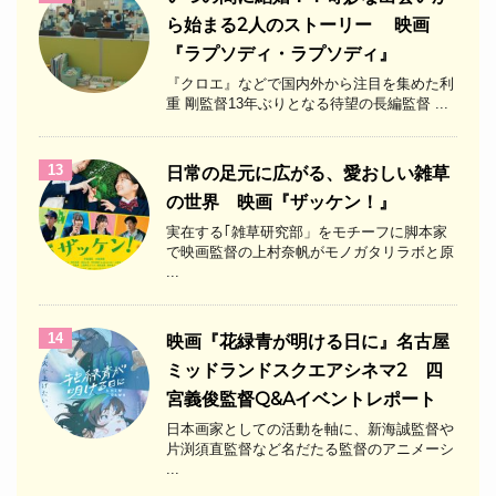
ら始まる2人のストーリー 映画
『ラプソディ・ラプソディ』
『クロエ』などで国内外から注目を集めた利
重 剛監督13年ぶりとなる待望の長編監督 ...
13
日常の足元に広がる、愛おしい雑草
の世界 映画『ザッケン！』
実在する｢雑草研究部」をモチーフに脚本家
で映画監督の上村奈帆がモノガタリラボと原
...
14
映画『花緑青が明ける日に』名古屋
ミッドランドスクエアシネマ2 四
宮義俊監督Q&Aイベントレポート
日本画家としての活動を軸に、新海誠監督や
片渕須直監督など名だたる監督のアニメーシ
...