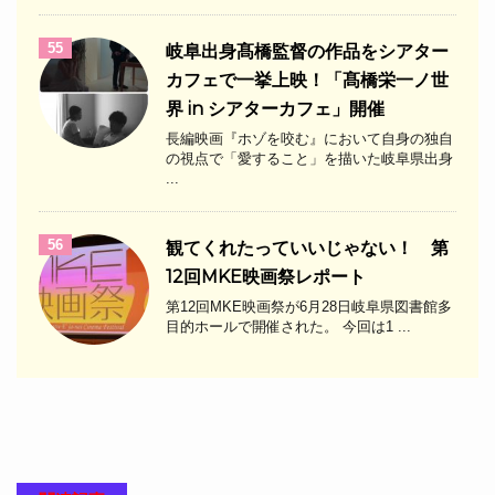
55
岐阜出身髙橋監督の作品をシアター
カフェで一挙上映！「髙橋栄一ノ世
界 in シアターカフェ」開催
長編映画『ホゾを咬む』において自身の独自
の視点で「愛すること」を描いた岐阜県出身
...
56
観てくれたっていいじゃない！ 第
12回MKE映画祭レポート
第12回MKE映画祭が6月28日岐阜県図書館多
目的ホールで開催された。 今回は1 ...