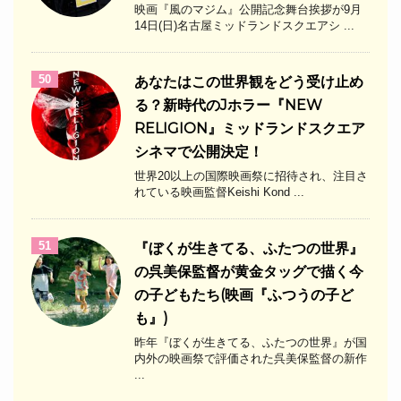
映画『風のマジム』公開記念舞台挨拶が9月
14日(日)名古屋ミッドランドスクエアシ ...
50
あなたはこの世界観をどう受け止め
る？新時代のJホラー『NEW
RELIGION』ミッドランドスクエア
シネマで公開決定！
世界20以上の国際映画祭に招待され、注目さ
れている映画監督Keishi Kond ...
51
『ぼくが生きてる、ふたつの世界』
の呉美保監督が黄金タッグで描く今
の子どもたち(映画『ふつうの子ど
も』)
昨年『ぼくが生きてる、ふたつの世界』が国
内外の映画祭で評価された呉美保監督の新作
...