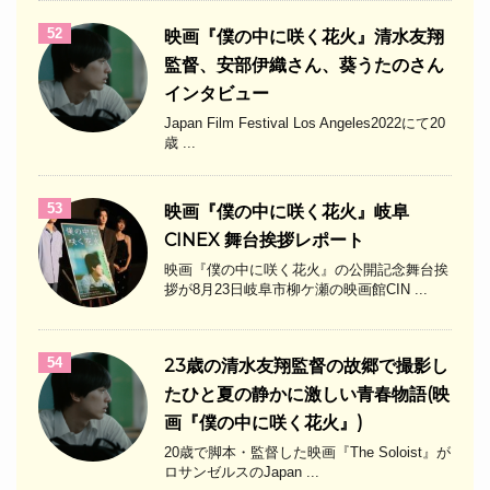
52
映画『僕の中に咲く花火』清水友翔
監督、安部伊織さん、葵うたのさん
インタビュー
Japan Film Festival Los Angeles2022にて20
歳 ...
53
映画『僕の中に咲く花火』岐阜
CINEX 舞台挨拶レポート
映画『僕の中に咲く花火』の公開記念舞台挨
拶が8月23日岐阜市柳ケ瀬の映画館CIN ...
54
23歳の清水友翔監督の故郷で撮影し
たひと夏の静かに激しい青春物語(映
画『僕の中に咲く花火』)
20歳で脚本・監督した映画『The Soloist』が
ロサンゼルスのJapan ...