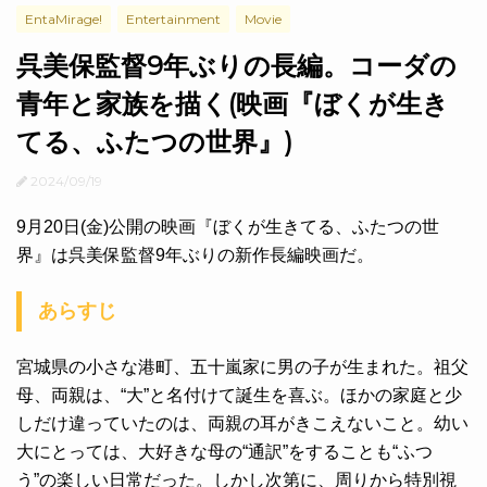
EntaMirage!
Entertainment
Movie
呉美保監督9年ぶりの長編。コーダの
青年と家族を描く(映画『ぼくが生き
てる、ふたつの世界』)
2024/09/19
9月20日(金)公開の映画『ぼくが生きてる、ふたつの世
界』は呉美保監督9年ぶりの新作長編映画だ。
あらすじ
宮城県の小さな港町、五十嵐家に男の子が生まれた。祖父
母、両親は、“大”と名付けて誕生を喜ぶ。ほかの家庭と少
しだけ違っていたのは、両親の耳がきこえないこと。幼い
大にとっては、大好きな母の“通訳”をすることも“ふつ
う”の楽しい日常だった。しかし次第に、周りから特別視