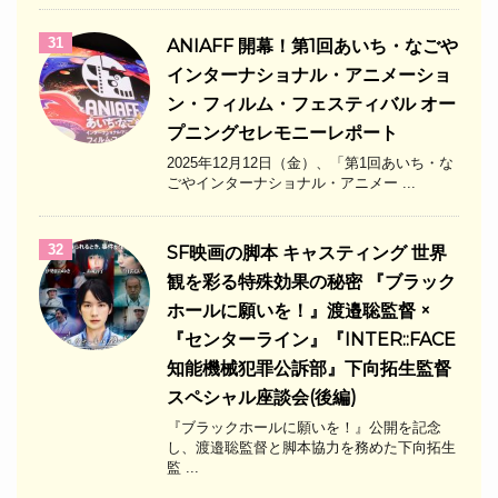
31
ANIAFF 開幕！第1回あいち・なごや
インターナショナル・アニメーショ
ン・フィルム・フェスティバル オー
プニングセレモニーレポート
2025年12月12日（金）、「第1回あいち・な
ごやインターナショナル・アニメー ...
32
SF映画の脚本 キャスティング 世界
観を彩る特殊効果の秘密 『ブラック
ホールに願いを！』渡邉聡監督 ×
『センターライン』『INTER::FACE
知能機械犯罪公訴部』下向拓生監督
スペシャル座談会(後編)
『ブラックホールに願いを！』公開を記念
し、渡邉聡監督と脚本協力を務めた下向拓生
監 ...