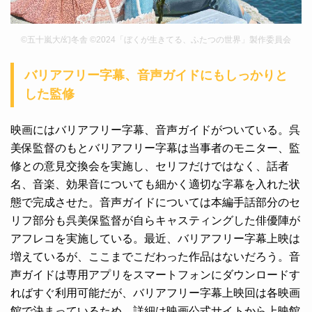
©五十嵐大/幻冬舎 ©2024「ぼくが生きてる、ふたつの世界」製作委員会
バリアフリー字幕、音声ガイドにもしっかりと
した監修
映画にはバリアフリー字幕、音声ガイドがついている。呉
美保監督のもとバリアフリー字幕は当事者のモニター、監
修との意見交換会を実施し、セリフだけではなく、話者
名、音楽、効果音についても細かく適切な字幕を入れた状
態で完成させた。音声ガイドについては本編手話部分のセ
リフ部分も呉美保監督が自らキャスティングした俳優陣が
アフレコを実施している。最近、バリアフリー字幕上映は
増えているが、ここまでこだわった作品はないだろう。音
声ガイドは専用アプリをスマートフォンにダウンロードす
ればすぐ利用可能だが、バリアフリー字幕上映回は各映画
館で決まっているため、詳細は映画公式サイトから上映館