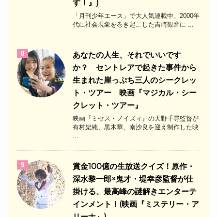
す！』)
「月刊少年エース」で大人気連載中、2000年
代に社会現象を巻き起こした吉崎観音に ...
8
あなたの人生、それでいいです
か？ セントレアで起きた事件から
生まれた崖っぷち三人のシークレッ
ト・ツアー 映画『マジカル・シー
クレット・ツアー』
映画『ミセス・ノイズィ』の天野千尋監督が
有村架純、黒木華、南沙良を迎え制作した映
...
9
​賞金100億の生放送クイズ！原作・
深水黎一郎×鬼才・堤幸彦監督が仕
掛ける、最高峰の謎解きエンターテ
インメント！(映画『ミステリー・ア
リーナ』)