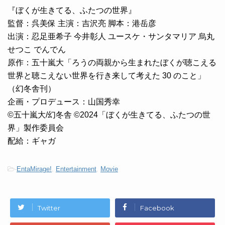
『ぼくが生きてる、ふたつの世界』
監督：呉美保 主演：吉沢亮 脚本：港岳彦
出演：忍足亜希子 今井彰人 ユースケ・サンタマリア 烏丸
せつこ でんでん
原作：五十嵐大「ろうの両親から生まれたぼくが聴こえる
世界と聴こえない世界を行き来して考えた 30 のこと」
（幻冬舎刊）
企画・プロデュース：山国秀幸
©五十嵐大/幻冬舎 ©2024「ぼくが生きてる、ふたつの世
界」製作委員会
配給：ギャガ
-
EntaMirage!
,
Entertainment
,
Movie
Twitter
Facebook