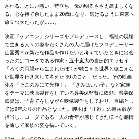
されることに戸惑い、苛立ち、母の明るささえ疎ましくな
る。心を持て余したまま20歳になり、逃げるように東京へ
旅立つ大だったが……。
映画『ケアニン』シリーズをプロデュースし、福祉の現場
で生きる人々の姿をたくさんの人に届けたプロデューサー
山国秀幸が新たな作品を作りたいと考えていたときに出会
ったのはコーダである作家・五十嵐大の自伝的エッセイ
「ろうの両親から生まれたぼくが聴こえる世界と聴こえな
い世界を行き来して考えた 30 のこと」だった。その映画
化を『そこのみにて光輝く』 『きみはいい子』など家族
をテーマに映画製作をしている呉美保監督に依頼。呉美保
監督は、子育てをしながら映像製作をしており、長編とし
ては9年ぶりの作品となった。脚本は『正欲』の港岳彦が
担当し、コーダである一人の青年が感じてきた様々な感情
を通して家族の姿を描いていく。