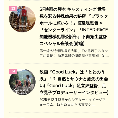
33
SF映画の脚本 キャスティング 世界
観を彩る特殊効果の秘密 『ブラック
ホールに願いを！』渡邉聡監督 ×
『センターライン』『INTER::FACE
知能機械犯罪公訴部』下向拓生監督
スペシャル座談会(前編)
第一線の特撮現場で活躍している若手スタッ
フが集結！ 新進気鋭の映像制作者集団「S ...
34
映画『Good Luck』は「ととのう
系」！？ 自然とサウナと旅先の出会
い(『Good Luck』足立紳監督、足
立晃子プロデューサーインタビュー)
2025年12月13日からシアター・イメージフ
ォーラム、12月27日から名古屋シ ...