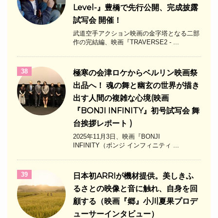
Level-』豊橋で先行公開、完成披露
試写会 開催！
武道空手アクション映画の金字塔となる二部
作の完結編、映画『TRAVERSE2 - ...
38
極寒の会津ロケからベルリン映画祭
出品へ！ 魂の舞と幽玄の世界が描き
出す人間の複雑な心境(映画
『BONJI INFINITY』初号試写会 舞
台挨拶レポート )
2025年11月3日、映画『BONJI
INFINITY（ボンジ インフィニティ ...
39
日本初ARRIが機材提供。美しきふ
るさとの映像と音に触れ、自身を回
顧する（映画『郷』小川夏果プロデ
ューサーインタビュー）