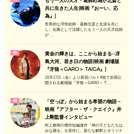
もう一人の天才・葛飾応為が北斎と
共に生きた人生(映画『おーい、応
為』)
世界的な浮世絵師・葛飾北斎と生涯を共に
し、右腕として活躍したもう一人の天才絵師
が ...
45
黄金の輝きは、ここから始まる─冴
島大河、若き日の物語(映画 劇場版
『牙狼＜GARO＞ TAIGA』)
10月17日（金）より新宿バルト9他で全国公
開される劇場版『牙狼＜GARO＞ T ...
46
「空っぽ」から始まる希望の物語－
映画『アフター・ザ・クエイク』井
上剛監督インタビュー
村上春樹の傑作短編連作「神の子どもたちは
みな踊る」を原作に、新たな解釈とオリジナ