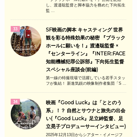
し、渡邉聡監督と脚本協力を務めた下向拓生
監 ...
33
SF映画の脚本 キャスティング 世界
観を彩る特殊効果の秘密 『ブラック
ホールに願いを！』渡邉聡監督 ×
『センターライン』『INTER::FACE
知能機械犯罪公訴部』下向拓生監督
スペシャル座談会(前編)
第一線の特撮現場で活躍している若手スタッ
フが集結！ 新進気鋭の映像制作者集団「S ...
34
映画『Good Luck』は「ととのう
系」！？ 自然とサウナと旅先の出会
い(『Good Luck』足立紳監督、足
立晃子プロデューサーインタビュー)
2025年12月13日からシアター・イメージフ