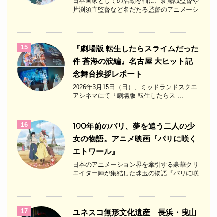
日本画家としての活動を軸に、新海誠監督や
片渕須直監督など名だたる監督のアニメーシ
...
15
『劇場版 転生したらスライムだった
件 蒼海の涙編』名古屋 大ヒット記
念舞台挨拶レポート
2026年3月15日（日）、ミッドランドスクエ
アシネマにて『劇場版 転生したらス ...
16
100年前のパリ、夢を追う二人の少
女の物語。アニメ映画『パリに咲く
エトワール』
日本のアニメーション界を牽引する豪華クリ
エイター陣が集結した珠玉の物語『パリに咲
...
17
ユネスコ無形文化遺産 長浜・曳山