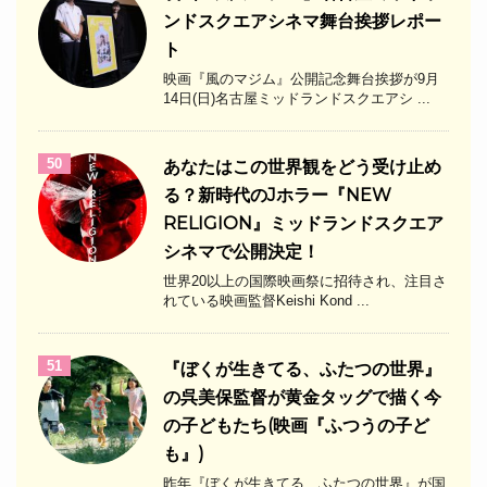
ンドスクエアシネマ舞台挨拶レポー
ト
映画『風のマジム』公開記念舞台挨拶が9月
14日(日)名古屋ミッドランドスクエアシ ...
50
あなたはこの世界観をどう受け止め
る？新時代のJホラー『NEW
RELIGION』ミッドランドスクエア
シネマで公開決定！
世界20以上の国際映画祭に招待され、注目さ
れている映画監督Keishi Kond ...
51
『ぼくが生きてる、ふたつの世界』
の呉美保監督が黄金タッグで描く今
の子どもたち(映画『ふつうの子ど
も』)
昨年『ぼくが生きてる、ふたつの世界』が国