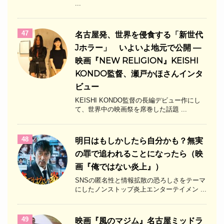
...
47
名古屋発、世界を侵食する「新世代
Jホラー」 いよいよ地元で公開 —
映画『NEW RELIGION』KEISHI
KONDO監督、瀬戸かほさんインタ
ビュー
KEISHI KONDO監督の長編デビュー作にし
て、世界中の映画祭を席巻した話題 ...
48
明日はもしかしたら自分かも？無実
の罪で追われることになったら（映
画『俺ではない炎上』）
SNSの匿名性と情報拡散の恐ろしさをテーマ
にしたノンストップ炎上エンターテイメン ...
49
映画『風のマジム』名古屋ミッドラ