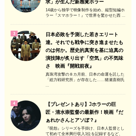
求」が生んだ新感覚ホラー
14歳から独学で映像制作を始め、縦型短編ホ
ラー『スマホラー！』で世界を驚かせた西 ...
3
日本必敗を予測した若きエリート
達。それでも戦争に突き進ませたも
のは何か。歴史的真実を基に迫真の
演技陣が炙り出す「空気」の不気味
さ 映画『開戦前夜』
真珠湾攻撃の８カ月前、日本の命運を託した
「総力戦研究所」が存在した……猪瀬直樹氏
...
4
【プレゼントあり】Jホラーの巨
匠・清水崇監督の最新作！映画『だ
ぁれかさんとアソぼ？』
『呪怨』シリーズを手掛け、日本人監督とし
て初めて全米興行収入1位を記録するなど、