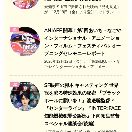
愛知県犬山市で撮影された映画『見え見え』
が、12月19日（金）より愛知ミッドラン ...
31
ANIAFF 開幕！第1回あいち・なごや
インターナショナル・アニメーショ
ン・フィルム・フェスティバル オー
プニングセレモニーレポート
2025年12月12日（金）、「第1回あいち・な
ごやインターナショナル・アニメー ...
32
SF映画の脚本 キャスティング 世界
観を彩る特殊効果の秘密 『ブラック
ホールに願いを！』渡邉聡監督 ×
『センターライン』『INTER::FACE
知能機械犯罪公訴部』下向拓生監督
スペシャル座談会(後編)
『ブラックホールに願いを！』公開を記念