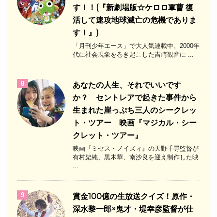
す！！(『新劇場版☆ケロロ軍曹 復
活して速攻地球滅亡の危機でありま
す！』)
「月刊少年エース」で大人気連載中、2000年
代に社会現象を巻き起こした吉崎観音に ...
8
あなたの人生、それでいいです
か？ セントレアで起きた事件から
生まれた崖っぷち三人のシークレッ
ト・ツアー 映画『マジカル・シー
クレット・ツアー』
映画『ミセス・ノイズィ』の天野千尋監督が
有村架純、黒木華、南沙良を迎え制作した映
...
9
​賞金100億の生放送クイズ！原作・
深水黎一郎×鬼才・堤幸彦監督が仕