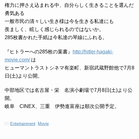
権力に押さえ込まれる中、自分らしく生きることを選んだ
勇気ある
一般市民の清々しい生き様は今を生きる私達にも
羨ましく、眩しく感じられるのではないか。
285枚書かれた手紙は今私達の琴線にふれる。
『ヒトラーへの285枚の葉書』
http://hitler-hagaki-
movie.com/
は
ヒューマントラストシネマ有楽町、新宿武蔵野館他で7月8
日(土)より公開。
中部地区では名古屋・栄 名演小劇場で7月8日(土)より公
開。
岐阜 CINEX、三重 伊勢進富座は順次公開予定。
-
Entertainment
,
Movie