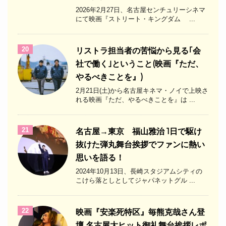
2026年2月27日、名古屋センチュリーシネマ
にて映画『ストリート・キングダム ...
20
リストラ担当者の苦悩から見る｢会
社で働く｣ということ(映画『ただ、
やるべきことを』)
2月21日(土)から名古屋キネマ・ノイで上映さ
れる映画『ただ、やるべきことを』は ...
21
名古屋→東京 福山雅治 1日で駆け
抜けた弾丸舞台挨拶でファンに熱い
思いを語る！
2024年10月13日、長崎スタジアムシティの
こけら落としとしてジャパネットグル ...
22
映画『安楽死特区』毎熊克哉さん登
壇 名古屋大ヒット御礼舞台挨拶レポ