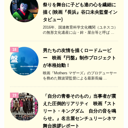
祭りを舞台に子ども達の心を繊細に
描く(映画『長浜』谷口未央監督イン
タビュー)
2016年、国連教育科学文化機関（ユネスコ）
の無形文化遺産に山・鉾・屋台等と呼ば ...
18
男たちの友情を描くロードムービ
ー 映画『円盤』制作プロジェクト
が本格始動！
映画『Mothers マザーズ』のプロデューサー
を務めた難波望監督による最新長編 ...
19
「自分の青春そのもの」当事者が震
えた圧倒的リアリティ 映画『スト
リート・キングダム 自分の音を鳴
らせ。』名古屋センチュリーシネマ
舞台挨拶レポート