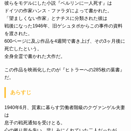
彼らをモデルにした小説『ベルリンに一人死す』は
ドイツの作家ハンス・ファラダによって書かれた。
「望ましくない作家」とナチスに分類された彼は
戦後になった1946年、旧ゲシュタポからこの事件の資料
を渡された。
600ページに及ぶ作品を4週間で書き上げ、その3ヶ月後に
死亡したという。
全身全霊で書かれた大作だ。
この作品を映画化したのが『ヒトラーへの285枚の葉書』
だ。
あらすじ
1940年6月、質素に暮らす労働者階級のクヴァンゲル夫妻
は
息子の戦死通知を受けとる。
心の拠り所を失い、悲しみにくれていた二人だったが