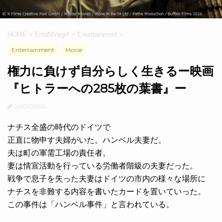
HOME
>
EntaMirage!
>
Entertainment
>
Entertainment
Movie
権力に負けず自分らしく生きるー映画
『ヒトラーへの285枚の葉書』ー
2017/07/05
ナチス全盛の時代のドイツで
正直に物申す夫婦がいた。ハンベル夫妻だ。
夫は町の軍需工場の責任者。
妻は情宣活動を行っている労働者階級の夫妻だった。
戦争で息子を失った夫妻はドイツの市内の様々な場所に
ナチスを非難する内容を書いたカードを置いていった。
この事件は「ハンベル事件」と言われている。