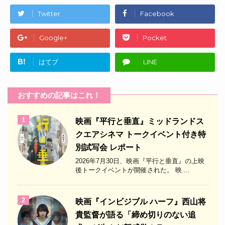
Twitter
Facebook
Google+
Pocket
B!
はてブ
LINE
おすすめの記事はこれ！
1
映画『平行と垂直』ミッドランドス
クエアシネマ トークイベント付き特
別試写会 レポート
2026年7月30日、映画『平行と垂直』の上映
後トークイベントが開催された。 映 ...
2
映画『インビジブル ハーフ』西山将
貴監督が語る「締め切りのない追