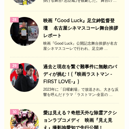
掛ける舞台｢忠臣蔵｣を観劇した。 舞台の ...
28
映画『Good Luck』足立紳監督登
壇 名古屋シネマスコーレ舞台挨拶
レポート
映画『Good Luck』公開記念舞台挨拶が名古
屋シネマスコーレで行われ、足立紳 ...
29
過去と現在を繋ぐ難事件に無敵のバ
ディが挑む！(『映画ラストマン -
FIRST LOVE-』)
2023年に「日曜劇場」で放送され、大きな反
響を呼んだドラマ「ラストマン-全盲の ...
30
愛は見える？奇想天外な除霊アクシ
ョンラブコメディ 映画『見え見
え』撮影地愛知で先行公開！