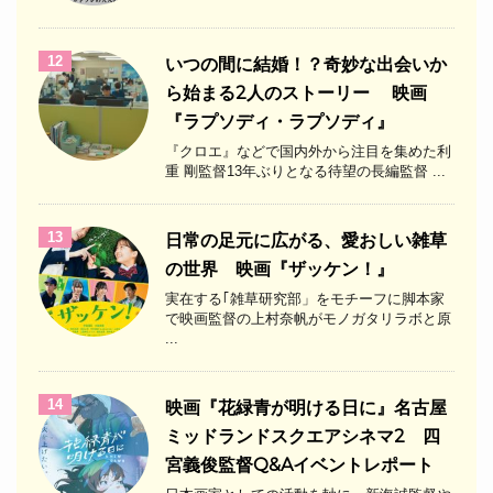
12
いつの間に結婚！？奇妙な出会いか
ら始まる2人のストーリー 映画
『ラプソディ・ラプソディ』
『クロエ』などで国内外から注目を集めた利
重 剛監督13年ぶりとなる待望の長編監督 ...
13
日常の足元に広がる、愛おしい雑草
の世界 映画『ザッケン！』
実在する｢雑草研究部」をモチーフに脚本家
で映画監督の上村奈帆がモノガタリラボと原
...
14
映画『花緑青が明ける日に』名古屋
ミッドランドスクエアシネマ2 四
宮義俊監督Q&Aイベントレポート