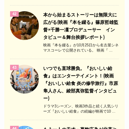
42
本から始まるストーリーは無限大に
広がる(映画『本を綴る』篠原哲雄監
督×千勝一凜プロデューサー イン
タビュー＆舞台挨拶レポート)
映画『本を綴る』が10月25日から名古屋シネ
マスコーレで公開されている。 映画『 ...
43
いつでも直球勝負。『おいしい給
食』はエンターテイメント！(映画
『おいしい給食 炎の修学旅行』市原
隼人さん、綾部真弥監督インタビュ
ー)
ドラマ3シーズン、映画3作品と続く人気シリ
ーズ『おいしい給食』の続編が映画で10 ...
44