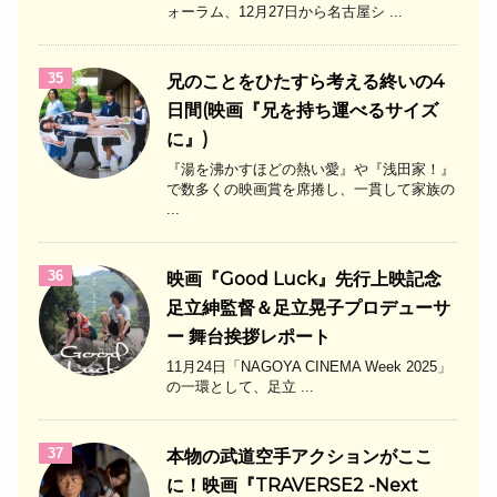
ォーラム、12月27日から名古屋シ ...
35
兄のことをひたすら考える終いの4
日間(映画『兄を持ち運べるサイズ
に』)
『湯を沸かすほどの熱い愛』や『浅田家！』
で数多くの映画賞を席捲し、一貫して家族の
...
36
映画『Good Luck』先行上映記念
足立紳監督＆足立晃子プロデューサ
ー 舞台挨拶レポート
11月24日「NAGOYA CINEMA Week 2025」
の一環として、足立 ...
37
本物の武道空手アクションがここ
に！映画『TRAVERSE2 -Next