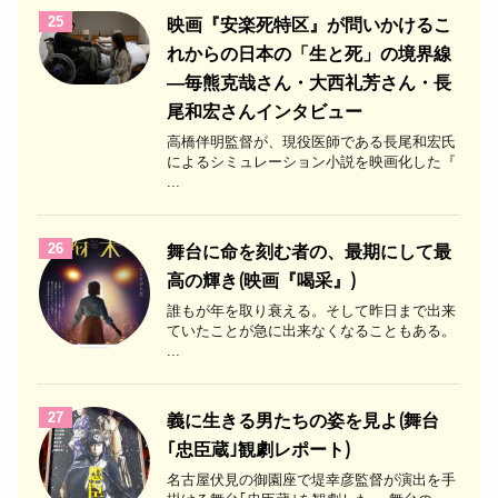
25
映画『安楽死特区』が問いかけるこ
れからの日本の「生と死」の境界線
―毎熊克哉さん・大西礼芳さん・長
尾和宏さんインタビュー
高橋伴明監督が、現役医師である長尾和宏氏
によるシミュレーション小説を映画化した『
...
26
舞台に命を刻む者の、最期にして最
高の輝き(映画『喝采』)
誰もが年を取り衰える。そして昨日まで出来
ていたことが急に出来なくなることもある。
...
27
義に生きる男たちの姿を見よ(舞台
｢忠臣蔵｣観劇レポート)
名古屋伏見の御園座で堤幸彦監督が演出を手