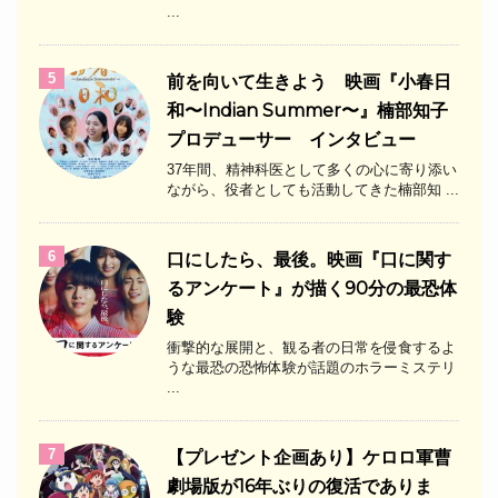
...
5
前を向いて生きよう 映画『小春日
和〜Indian Summer〜』楠部知子
プロデューサー インタビュー
37年間、精神科医として多くの心に寄り添い
ながら、役者としても活動してきた楠部知 ...
6
口にしたら、最後。映画『口に関す
るアンケート』が描く90分の最恐体
験
衝撃的な展開と、観る者の日常を侵食するよ
うな最恐の恐怖体験が話題のホラーミステリ
...
7
【プレゼント企画あり】ケロロ軍曹
劇場版が16年ぶりの復活でありま