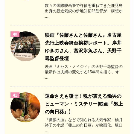
数々の国際映画祭で評価を重ねてきた鹿児島
出身の新進気鋭の伊地知拓郎監督が、構想か
...
40
映画『佐藤さんと佐藤さん』名古屋
先行上映会舞台挨拶レポート。岸井
ゆきのさん、宮沢氷魚さん、天野千
尋監督登壇
映画『ミセス・ノイジィ』の天野千尋監督の
最新作は夫婦の変化する15年間を描く、オ
...
41
運命さえも覆せ！魂が震える慟哭の
ヒューマン・ミステリー(映画『盤上
の向日葵』)
『孤狼の血』などで知られる人気作家・柚月
裕子の小説『盤上の向日葵』が映画化。坂口
...