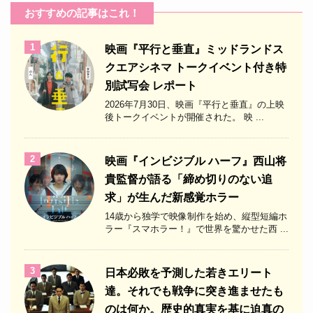
おすすめの記事はこれ！
1
映画『平行と垂直』ミッドランドス
クエアシネマ トークイベント付き特
別試写会 レポート
2026年7月30日、映画『平行と垂直』の上映
後トークイベントが開催された。 映 ...
2
映画『インビジブル ハーフ』西山将
貴監督が語る「締め切りのない追
求」が生んだ新感覚ホラー
14歳から独学で映像制作を始め、縦型短編ホ
ラー『スマホラー！』で世界を驚かせた西 ...
3
日本必敗を予測した若きエリート
達。それでも戦争に突き進ませたも
のは何か。歴史的真実を基に迫真の