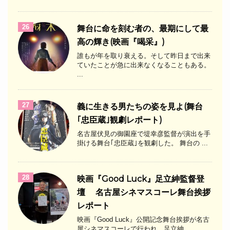
26
舞台に命を刻む者の、最期にして最
高の輝き(映画『喝采』)
誰もが年を取り衰える。そして昨日まで出来
ていたことが急に出来なくなることもある。
...
27
義に生きる男たちの姿を見よ(舞台
｢忠臣蔵｣観劇レポート)
名古屋伏見の御園座で堤幸彦監督が演出を手
掛ける舞台｢忠臣蔵｣を観劇した。 舞台の ...
28
映画『Good Luck』足立紳監督登
壇 名古屋シネマスコーレ舞台挨拶
レポート
映画『Good Luck』公開記念舞台挨拶が名古
屋シネマスコーレで行われ、足立紳 ...