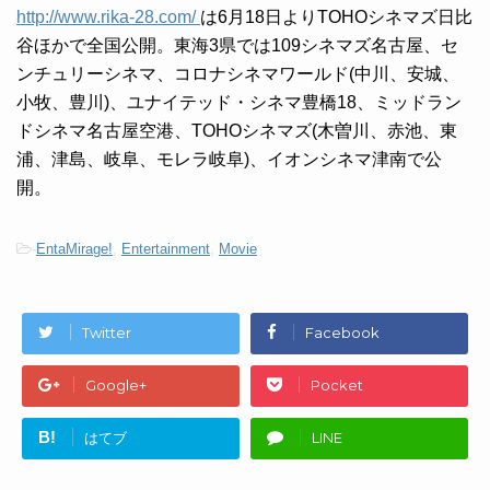
http://www.rika-28.com/
は6月18日よりTOHOシネマズ日比
谷ほかで全国公開。東海3県では109シネマズ名古屋、セ
ンチュリーシネマ、コロナシネマワールド(中川、安城、
小牧、豊川)、ユナイテッド・シネマ豊橋18、ミッドラン
ドシネマ名古屋空港、TOHOシネマズ(木曽川、赤池、東
浦、津島、岐阜、モレラ岐阜)、イオンシネマ津南で公
開。
-
EntaMirage!
,
Entertainment
,
Movie
Twitter
Facebook
Google+
Pocket
B!
はてブ
LINE