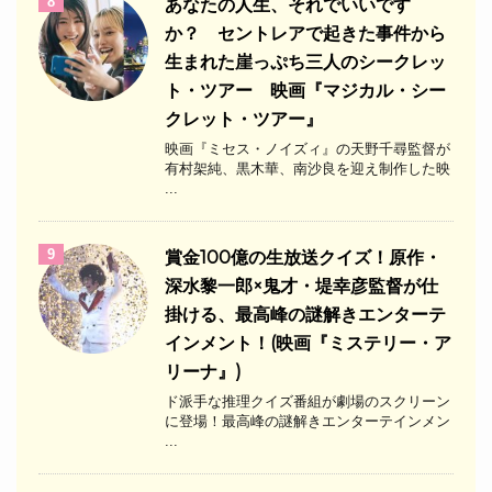
8
あなたの人生、それでいいです
か？ セントレアで起きた事件から
生まれた崖っぷち三人のシークレッ
ト・ツアー 映画『マジカル・シー
クレット・ツアー』
映画『ミセス・ノイズィ』の天野千尋監督が
有村架純、黒木華、南沙良を迎え制作した映
...
9
​賞金100億の生放送クイズ！原作・
深水黎一郎×鬼才・堤幸彦監督が仕
掛ける、最高峰の謎解きエンターテ
インメント！(映画『ミステリー・ア
リーナ』)
ド派手な推理クイズ番組が劇場のスクリーン
に登場！最高峰の謎解きエンターテインメン
...