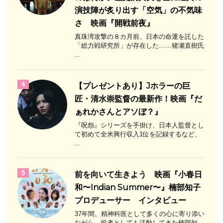
演技陣が炙り出す「空気」の不気味
さ 映画『開戦前夜』
真珠湾攻撃の８カ月前、日本の命運を託した
「総力戦研究所」が存在した……猪瀬直樹氏
...
4
【プレゼントあり】Jホラーの巨
匠・清水崇監督の最新作！映画『だ
ぁれかさんとアソぼ？』
『呪怨』シリーズを手掛け、日本人監督とし
て初めて全米興行収入1位を記録するなど、
...
5
前を向いて生きよう 映画『小春日
和〜Indian Summer〜』楠部知子
プロデューサー インタビュー
37年間、精神科医として多くの心に寄り添い
ながら、役者としても活動してきた楠部知 ...