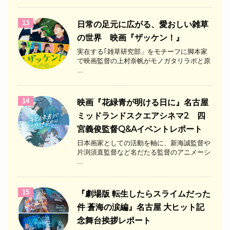
13
日常の足元に広がる、愛おしい雑草
の世界 映画『ザッケン！』
実在する｢雑草研究部」をモチーフに脚本家
で映画監督の上村奈帆がモノガタリラボと原
...
14
映画『花緑青が明ける日に』名古屋
ミッドランドスクエアシネマ2 四
宮義俊監督Q&Aイベントレポート
日本画家としての活動を軸に、新海誠監督や
片渕須直監督など名だたる監督のアニメーシ
...
15
『劇場版 転生したらスライムだった
件 蒼海の涙編』名古屋 大ヒット記
念舞台挨拶レポート