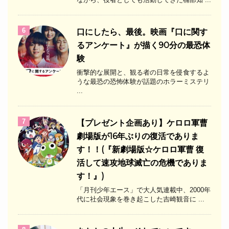
6
口にしたら、最後。映画『口に関す
るアンケート』が描く90分の最恐体
験
衝撃的な展開と、観る者の日常を侵食するよ
うな最恐の恐怖体験が話題のホラーミステリ
...
7
【プレゼント企画あり】ケロロ軍曹
劇場版が16年ぶりの復活でありま
す！！(『新劇場版☆ケロロ軍曹 復
活して速攻地球滅亡の危機でありま
す！』)
「月刊少年エース」で大人気連載中、2000年
代に社会現象を巻き起こした吉崎観音に ...