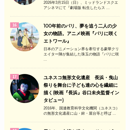
2026年3月15日（日）、ミッドランドスクエ
アシネマにて『劇場版 転生したらス ...
16
100年前のパリ、夢を追う二人の少
女の物語。アニメ映画『パリに咲く
エトワール』
日本のアニメーション界を牽引する豪華クリ
エイター陣が集結した珠玉の物語『パリに咲
...
17
ユネスコ無形文化遺産 長浜・曳山
祭りを舞台に子ども達の心を繊細に
描く(映画『長浜』谷口未央監督イン
タビュー)
2016年、国連教育科学文化機関（ユネスコ）
の無形文化遺産に山・鉾・屋台等と呼ば ...