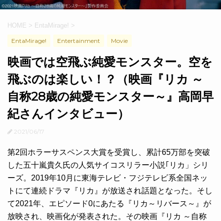
HOME
>
EntaMirage!
>
EntaMirage!
Entertainment
Movie
映画では空飛ぶ純愛モンスター。空を
飛ぶのは楽しい！？（映画『リカ ～
自称28歳の純愛モンスター～』高岡早
紀さんインタビュー）
2021/06/17
第2回ホラーサスペンス大賞を受賞し、累計65万部を突破
した五十嵐貴久氏の人気サイコスリラー小説｢リカ」シリ
ーズ。2019年10月に東海テレビ・フジテレビ系全国ネッ
トにて連続ドラマ『リカ』が放送され話題となった。そし
て2021年、エピソード0にあたる『リカ～リバース～』が
放映され、映画化が発表された。その映画『リカ ～自称