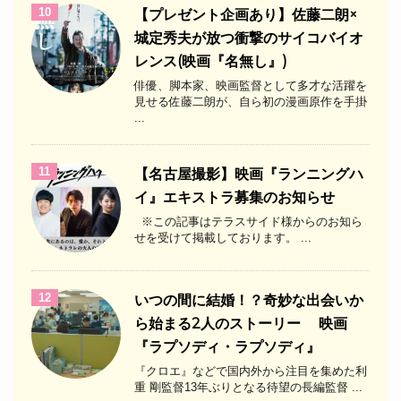
10
【プレゼント企画あり】佐藤二朗×
城定秀夫が放つ衝撃のサイコバイオ
レンス(映画『名無し』)
俳優、脚本家、映画監督として多才な活躍を
見せる佐藤二朗が、自ら初の漫画原作を手掛
...
11
【名古屋撮影】映画『ランニングハ
イ』エキストラ募集のお知らせ
※この記事はテラスサイド様からのお知ら
せを受けて掲載しております。 ...
12
いつの間に結婚！？奇妙な出会いか
ら始まる2人のストーリー 映画
『ラプソディ・ラプソディ』
『クロエ』などで国内外から注目を集めた利
重 剛監督13年ぶりとなる待望の長編監督 ...