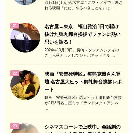
2月21日(土)から名古屋キネマ・ノイで上映さ
れる映画『ただ、やるべきことを』は ...
21
名古屋→東京 福山雅治 1日で駆け
抜けた弾丸舞台挨拶でファンに熱い
思いを語る！
2024年10月13日、長崎スタジアムシティの
こけら落としとしてジャパネットグル ...
22
映画『安楽死特区』毎熊克哉さん登
壇 名古屋大ヒット御礼舞台挨拶レポ
ート
映画『安楽死特区』の大ヒット御礼舞台挨拶
が2月8日名古屋ミッドランドスクエアシネ
...
23
シネマスコーレで上映中。会話劇の