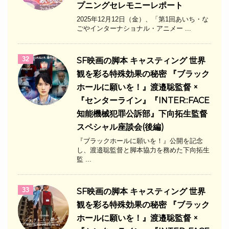
プニングセレモニーレポート
2025年12月12日（金）、「第1回あいち・な
ごやインターナショナル・アニメー ...
32
SF映画の脚本 キャスティング 世界
観を彩る特殊効果の秘密 『ブラック
ホールに願いを！』渡邉聡監督 ×
『センターライン』『INTER::FACE
知能機械犯罪公訴部』下向拓生監督
スペシャル座談会(後編)
『ブラックホールに願いを！』公開を記念
し、渡邉聡監督と脚本協力を務めた下向拓生
監 ...
33
SF映画の脚本 キャスティング 世界
観を彩る特殊効果の秘密 『ブラック
ホールに願いを！』渡邉聡監督 ×