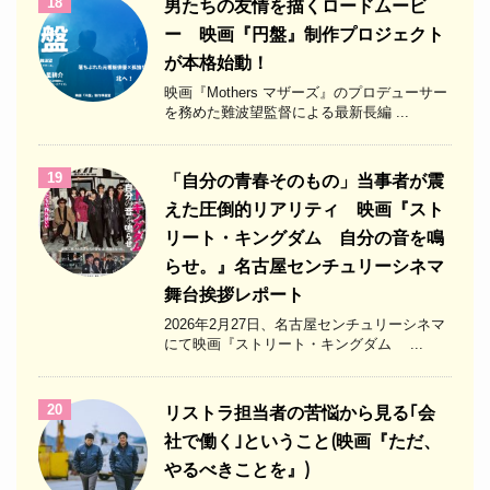
18
男たちの友情を描くロードムービ
ー 映画『円盤』制作プロジェクト
が本格始動！
映画『Mothers マザーズ』のプロデューサー
を務めた難波望監督による最新長編 ...
19
「自分の青春そのもの」当事者が震
えた圧倒的リアリティ 映画『スト
リート・キングダム 自分の音を鳴
らせ。』名古屋センチュリーシネマ
舞台挨拶レポート
2026年2月27日、名古屋センチュリーシネマ
にて映画『ストリート・キングダム ...
20
リストラ担当者の苦悩から見る｢会
社で働く｣ということ(映画『ただ、
やるべきことを』)