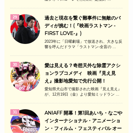
29
過去と現在を繋ぐ難事件に無敵のバ
ディが挑む！(『映画ラストマン -
FIRST LOVE-』)
2023年に「日曜劇場」で放送され、大きな反
響を呼んだドラマ「ラストマン-全盲の ...
30
愛は見える？奇想天外な除霊アクシ
ョンラブコメディ 映画『見え見
え』撮影地愛知で先行公開！
愛知県犬山市で撮影された映画『見え見え』
が、12月19日（金）より愛知ミッドラン ...
31
ANIAFF 開幕！第1回あいち・なごや
インターナショナル・アニメーショ
ン・フィルム・フェスティバル オー