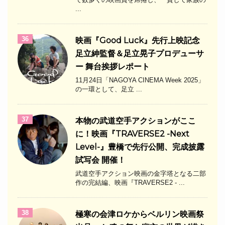
...
36
映画『Good Luck』先行上映記念
足立紳監督＆足立晃子プロデューサ
ー 舞台挨拶レポート
11月24日「NAGOYA CINEMA Week 2025」
の一環として、足立 ...
37
本物の武道空手アクションがここ
に！映画『TRAVERSE2 -Next
Level-』豊橋で先行公開、完成披露
試写会 開催！
武道空手アクション映画の金字塔となる二部
作の完結編、映画『TRAVERSE2 - ...
38
極寒の会津ロケからベルリン映画祭