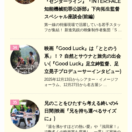
『センターライン』『INTER::FACE
知能機械犯罪公訴部』下向拓生監督
スペシャル座談会(前編)
第一線の特撮現場で活躍している若手スタッ
フが集結！ 新進気鋭の映像制作者集団「S ...
34
映画『Good Luck』は「ととのう
系」！？ 自然とサウナと旅先の出会
い(『Good Luck』足立紳監督、足
立晃子プロデューサーインタビュー)
2025年12月13日からシアター・イメージフ
ォーラム、12月27日から名古屋シ ...
35
兄のことをひたすら考える終いの4
日間(映画『兄を持ち運べるサイズ
に』)
『湯を沸かすほどの熱い愛』や『浅田家！』
で数多くの映画賞を席捲し、一貫して家族の