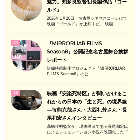
魅力。知多良監督初長編作品『ゴー
ルド』
2026年1月26日、名古屋シネマスコーレにて
映画『ゴールド』が上映中だ。 映画 ...
24
『MIRRORLIAR FILMS
Season8』公開記念名古屋舞台挨拶
レポート
短編映画制作プロジェクト『MIRRORLIAR
FILMS Season8』の公 ...
25
映画『安楽死特区』が問いかけるこ
れからの日本の「生と死」の境界線
―毎熊克哉さん・大西礼芳さん・長
尾和宏さんインタビュー
高橋伴明監督が、現役医師である長尾和宏氏
によるシミュレーション小説を映画化した『
...