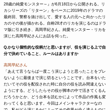
28歳の純愛モンスター～』が6月18日から公開される。リ
カシリーズの「リターン」をベースに2019年のドラマの
最終回、警察を抜け出して、愛する人の元へと向かったリ
カのその後が描かれる。自称28才のリカを演じるのはドラ
マ版に引き続き、高岡早紀さん。純愛モンスター・リカを
演じた高岡早紀さんにお話を伺った。
Q.かなり個性的な役柄だと思いますが、役を演じる上で自
分で決めていること、ルールはありますか
高岡早紀さん
「あえて言うならば一度こう演じようと思ったことをブレ
ないように最後まで演じ切るということです。台本をいた
だいてその役を配役された時に自分の役を読み間違えない
ようにする。どうしたらその役が脚本の中で活きてくるん
だろうかとか、どう台本を読むかによって作品の作風も変
わってくると思います。今回はメインキャラクターなの
で、私がどう演じるかによってその作風が全く違うものに