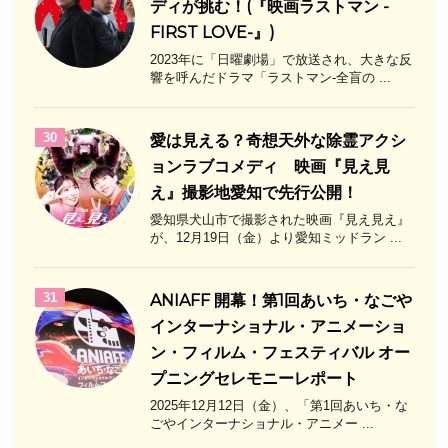
ディが挑む！(『映画ラストマン -
FIRST LOVE-』)
2023年に「日曜劇場」で放送され、大きな反
響を呼んだドラマ「ラストマン-全盲の ...
30
愛は見える？奇想天外な除霊アクシ
ョンラブコメディ 映画『見え見
え』撮影地愛知で先行公開！
愛知県犬山市で撮影された映画『見え見え』
が、12月19日（金）より愛知ミッドラン ...
31
ANIAFF 開幕！第1回あいち・なごや
インターナショナル・アニメーショ
ン・フィルム・フェスティバル オー
プニングセレモニーレポート
2025年12月12日（金）、「第1回あいち・な
ごやインターナショナル・アニメー ...