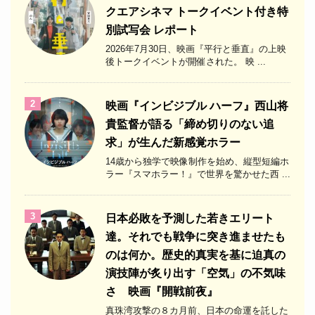
クエアシネマ トークイベント付き特
別試写会 レポート
2026年7月30日、映画『平行と垂直』の上映
後トークイベントが開催された。 映 ...
2
映画『インビジブル ハーフ』西山将
貴監督が語る「締め切りのない追
求」が生んだ新感覚ホラー
14歳から独学で映像制作を始め、縦型短編ホ
ラー『スマホラー！』で世界を驚かせた西 ...
3
日本必敗を予測した若きエリート
達。それでも戦争に突き進ませたも
のは何か。歴史的真実を基に迫真の
演技陣が炙り出す「空気」の不気味
さ 映画『開戦前夜』
真珠湾攻撃の８カ月前、日本の命運を託した