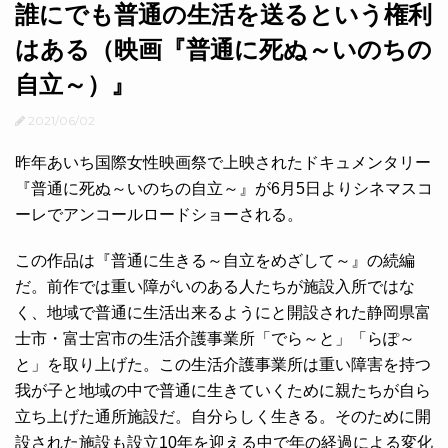
誰にでも普通の生活を送るという権利
はある（映画『普通に死ぬ～いのちの
自立～）』
2021/06/02
昨年あいち国際女性映画祭で上映されたドキュメンタリー
『普通に死ぬ～いのちの自立～』が6月5日よりシネマスコ
ーレでアンコールロードショーされる。
この作品は『普通に生きる～自立をめざして～』の続編
だ。前作では重い障がいのある人たちが施設入所ではな
く、地域で普通に生活出来るようにと開設された静岡県富
士市・富士宮市の生活介護事業所「でら～と」「らぽ～
と」を取り上げた。この生活介護事業所は重い障害を持つ
我が子と地域の中で普通に生きていくために親たちが自ら
立ち上げた通所施設だ。自分らしく生きる。そのために開
設された施設も設立10年を迎える中で年の経過による変化