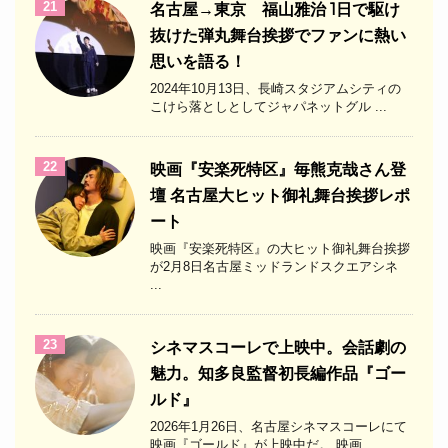
21
名古屋→東京 福山雅治 1日で駆け
抜けた弾丸舞台挨拶でファンに熱い
思いを語る！
2024年10月13日、長崎スタジアムシティの
こけら落としとしてジャパネットグル ...
22
映画『安楽死特区』毎熊克哉さん登
壇 名古屋大ヒット御礼舞台挨拶レポ
ート
映画『安楽死特区』の大ヒット御礼舞台挨拶
が2月8日名古屋ミッドランドスクエアシネ
...
23
シネマスコーレで上映中。会話劇の
魅力。知多良監督初長編作品『ゴー
ルド』
2026年1月26日、名古屋シネマスコーレにて
映画『ゴールド』が上映中だ。 映画 ...