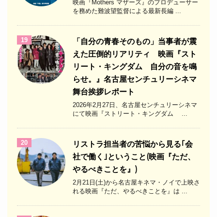
映画『Mothers マザーズ』のプロデューサー
を務めた難波望監督による最新長編 ...
19
「自分の青春そのもの」当事者が震
えた圧倒的リアリティ 映画『スト
リート・キングダム 自分の音を鳴
らせ。』名古屋センチュリーシネマ
舞台挨拶レポート
2026年2月27日、名古屋センチュリーシネマ
にて映画『ストリート・キングダム ...
20
リストラ担当者の苦悩から見る｢会
社で働く｣ということ(映画『ただ、
やるべきことを』)
2月21日(土)から名古屋キネマ・ノイで上映さ
れる映画『ただ、やるべきことを』は ...