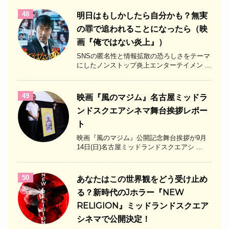
48
明日はもしかしたら自分かも？無実
の罪で追われることになったら（映
画『俺ではない炎上』）
SNSの匿名性と情報拡散の恐ろしさをテーマ
にしたノンストップ炎上エンターテイメン ...
49
映画『風のマジム』名古屋ミッドラ
ンドスクエアシネマ舞台挨拶レポー
ト
映画『風のマジム』公開記念舞台挨拶が9月
14日(日)名古屋ミッドランドスクエアシ ...
50
あなたはこの世界観をどう受け止め
る？新時代のJホラー『NEW
RELIGION』ミッドランドスクエア
シネマで公開決定！