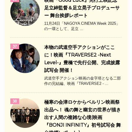
映画『Good Luck』先行上映記念
足立紳監督＆足立晃子プロデューサ
ー 舞台挨拶レポート
11月24日「NAGOYA CINEMA Week 2025」
の一環として、足立 ...
37
本物の武道空手アクションがここ
に！映画『TRAVERSE2 -Next
Level-』豊橋で先行公開、完成披露
試写会 開催！
武道空手アクション映画の金字塔となる二部
作の完結編、映画『TRAVERSE2 - ...
38
極寒の会津ロケからベルリン映画祭
出品へ！ 魂の舞と幽玄の世界が描き
出す人間の複雑な心境(映画
『BONJI INFINITY』初号試写会 舞