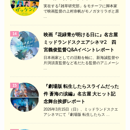
実在する｢雑草研究部」をモチーフに脚本家
で映画監督の上村奈帆がモノガタリラボと原
...
14
映画『花緑青が明ける日に』名古屋
ミッドランドスクエアシネマ2 四
宮義俊監督Q&Aイベントレポート
日本画家としての活動を軸に、新海誠監督や
片渕須直監督など名だたる監督のアニメーシ
...
15
『劇場版 転生したらスライムだった
件 蒼海の涙編』名古屋 大ヒット記
念舞台挨拶レポート
2026年3月15日（日）、ミッドランドスクエ
アシネマにて『劇場版 転生したらス ...