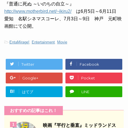
『普通に死ぬ ～いのちの自立～』
http://www.motherbird.net/~ikiru2/
は6月5日～6月11日
愛知 名駅シネマスコーレ、7月3日～9日 神戸 元町映
画館にて公開。
-
EntaMirage!
,
Entertainment
,
Movie
Twitter
Facebook
Google+
Pocket
B!
はてブ
LINE
おすすめの記事はこれ！
1
映画『平行と垂直』ミッドランドス