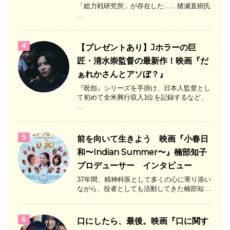
「総力戦研究所」が存在した……猪瀬直樹氏
...
4
【プレゼントあり】Jホラーの巨
匠・清水崇監督の最新作！映画『だ
ぁれかさんとアソぼ？』
『呪怨』シリーズを手掛け、日本人監督とし
て初めて全米興行収入1位を記録するなど、
...
5
前を向いて生きよう 映画『小春日
和〜Indian Summer〜』楠部知子
プロデューサー インタビュー
37年間、精神科医として多くの心に寄り添い
ながら、役者としても活動してきた楠部知 ...
6
口にしたら、最後。映画『口に関す