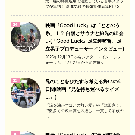
第一線の特撮現場で活躍している若手スタッ
フが集結！ 新進気鋭の映像制作者集団「S ...
34
映画『Good Luck』は「ととのう
系」！？ 自然とサウナと旅先の出会
い(『Good Luck』足立紳監督、足
立晃子プロデューサーインタビュー)
2025年12月13日からシアター・イメージフ
ォーラム、12月27日から名古屋シ ...
35
兄のことをひたすら考える終いの4
日間(映画『兄を持ち運べるサイズ
に』)
『湯を沸かすほどの熱い愛』や『浅田家！』
で数多くの映画賞を席捲し、一貫して家族の
...
36