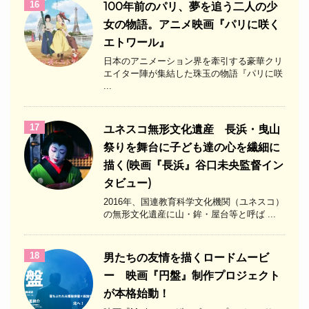
16
100年前のパリ、夢を追う二人の少
女の物語。アニメ映画『パリに咲く
エトワール』
日本のアニメーション界を牽引する豪華クリ
エイター陣が集結した珠玉の物語『パリに咲
...
17
ユネスコ無形文化遺産 長浜・曳山
祭りを舞台に子ども達の心を繊細に
描く(映画『長浜』谷口未央監督イン
タビュー)
2016年、国連教育科学文化機関（ユネスコ）
の無形文化遺産に山・鉾・屋台等と呼ば ...
18
男たちの友情を描くロードムービ
ー 映画『円盤』制作プロジェクト
が本格始動！