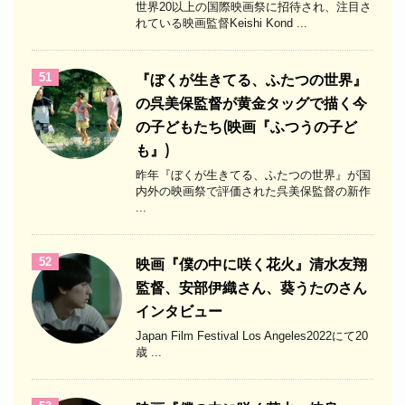
世界20以上の国際映画祭に招待され、注目さ
れている映画監督Keishi Kond ...
51
『ぼくが生きてる、ふたつの世界』
の呉美保監督が黄金タッグで描く今
の子どもたち(映画『ふつうの子ど
も』)
昨年『ぼくが生きてる、ふたつの世界』が国
内外の映画祭で評価された呉美保監督の新作
...
52
映画『僕の中に咲く花火』清水友翔
監督、安部伊織さん、葵うたのさん
インタビュー
Japan Film Festival Los Angeles2022にて20
歳 ...