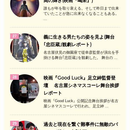
高の輝き(映画『喝采』)
誰もが年を取り衰える。そして昨日まで出来
ていたことが急に出来なくなることもある。
...
27
義に生きる男たちの姿を見よ(舞台
｢忠臣蔵｣観劇レポート)
名古屋伏見の御園座で堤幸彦監督が演出を手
掛ける舞台｢忠臣蔵｣を観劇した。 舞台の ...
28
映画『Good Luck』足立紳監督登
壇 名古屋シネマスコーレ舞台挨拶
レポート
映画『Good Luck』公開記念舞台挨拶が名古
屋シネマスコーレで行われ、足立紳 ...
29
過去と現在を繋ぐ難事件に無敵のバ