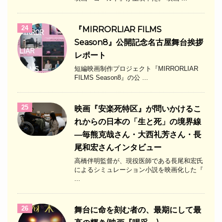
24
『MIRRORLIAR FILMS
Season8』公開記念名古屋舞台挨拶
レポート
短編映画制作プロジェクト『MIRRORLIAR
FILMS Season8』の公 ...
25
映画『安楽死特区』が問いかけるこ
れからの日本の「生と死」の境界線
―毎熊克哉さん・大西礼芳さん・長
尾和宏さんインタビュー
高橋伴明監督が、現役医師である長尾和宏氏
によるシミュレーション小説を映画化した『
...
26
舞台に命を刻む者の、最期にして最