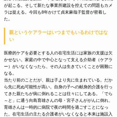
が起こる。そして新たな事業所建設を控えての問題もカメ
ラは捉える。今回も8年かけて貞末麻哉子監督が密着し
た。
親というケアラーはいつまでもいるわけではな
い
医療的ケアを必要とする人の在宅生活には家族の支援は欠
かせない。家庭の中で中心となって支える介助者（ケアラ
ー）がいなくなったら、その人は生きていくことが困難に
なる。
当たり前のことだが、親は子より先に生まれている。だか
ら先に死ぬ可能性が高い。自身の子への献身的介護を行っ
てきた親たちが病に倒れることは往々にしてある。「でら
～と」に通う向島育雄さんの母・宮子さんががんに倒れ、
育雄さんは一時的に病院で夜の時間を過ごすことになっ
た。在宅生活の主たる介護者がいなくなると本来は施設入