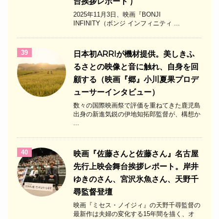
台挨拶レポート )
2025年11月3日、映画『BONJI
INFINITY（ボンジ インフィニティ ...
39
日本初ARRIが機材提供。美しきふ
るさとの映像と音に触れ、自身を回
顧する（映画『郷』小川夏果プロデ
ューサーインタビュー）
数々の国際映画祭で評価を重ねてきた鹿児島
出身の新進気鋭の伊地知拓郎監督が、構想か
...
40
映画『佐藤さんと佐藤さん』名古屋
先行上映会舞台挨拶レポート。岸井
ゆきのさん、宮沢氷魚さん、天野千
尋監督登壇
映画『ミセス・ノイジィ』の天野千尋監督の
最新作は夫婦の変化する15年間を描く、オ