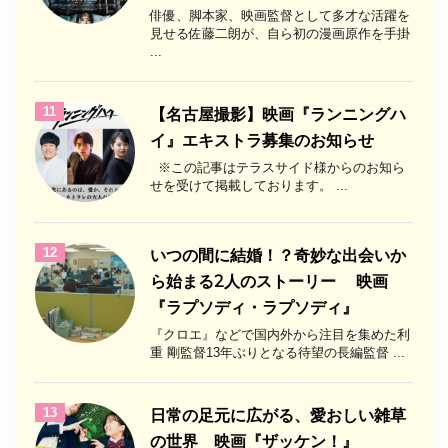
俳優、脚本家、映画監督として多才な活躍を
見せる佐藤二朗が、自ら初の漫画原作を手掛
...
11
【名古屋撮影】映画『ランニングハ
イ』エキストラ募集のお知らせ
※この記事はテラスサイド様からのお知ら
せを受けて掲載しております。 ...
12
いつの間に結婚！？奇妙な出会いか
ら始まる2人のストーリー 映画
『ラプソディ・ラプソディ』
『クロエ』などで国内外から注目を集めた利
重 剛監督13年ぶりとなる待望の長編監督 ...
13
日常の足元に広がる、愛おしい雑草
の世界 映画『ザッケン！』