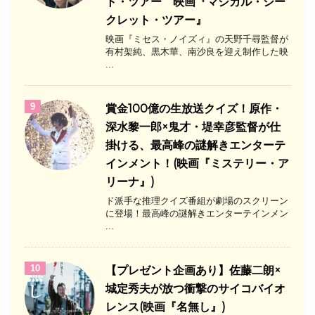
ト・ツアー 映画『マジカル・シー
クレット・ツアー』
映画『ミセス・ノイズィ』の天野千尋監督が
有村架純、黒木華、南沙良を迎え制作した映
...
9
​賞金100億の生放送クイズ！原作・
深水黎一郎×鬼才・堤幸彦監督が仕
掛ける、最高峰の謎解きエンターテ
インメント！(映画『ミステリー・ア
リーナ』)
ド派手な推理クイズ番組が劇場のスクリーン
に登場！最高峰の謎解きエンターテインメン
...
10
【プレゼント企画あり】佐藤二朗×
城定秀夫が放つ衝撃のサイコバイオ
レンス(映画『名無し』)