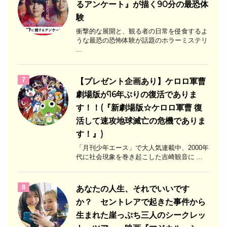
るアンケート』が描く90分の最恐体
験
衝撃的な展開と、観る者の日常を侵食するよ
うな最恐の恐怖体験が話題のホラーミステリ
...
7
【プレゼント企画あり】ケロロ軍曹
劇場版が16年ぶりの復活でありま
す！！(『新劇場版☆ケロロ軍曹 復
活して速攻地球滅亡の危機でありま
す！』)
「月刊少年エース」で大人気連載中、2000年
代に社会現象を巻き起こした吉崎観音に ...
8
あなたの人生、それでいいです
か？ セントレアで起きた事件から
生まれた崖っぷち三人のシークレッ