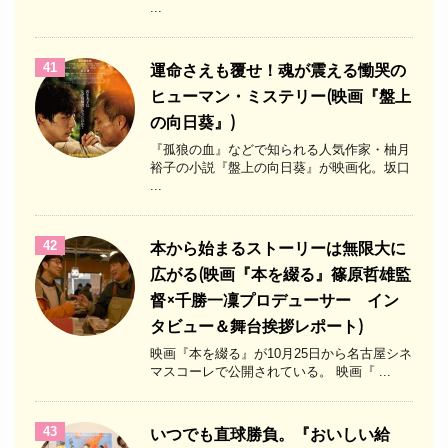
...
41
運命さえも覆せ！魂が震える慟哭の
ヒューマン・ミステリー(映画『盤上
の向日葵』)
『孤狼の血』などで知られる人気作家・柚月
裕子の小説『盤上の向日葵』が映画化。坂口
...
42
本から始まるストーリーは無限大に
広がる(映画『本を綴る』篠原哲雄監
督×千勝一凜プロデューサー イン
タビュー＆舞台挨拶レポート)
映画『本を綴る』が10月25日から名古屋シネ
マスコーレで公開されている。 映画『 ...
43
いつでも直球勝負。『おいしい給