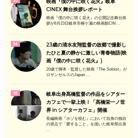
53
映画『僕の中に咲く花火』岐阜
CINEX 舞台挨拶レポート
映画『僕の中に咲く花火』の公開記念舞台挨
拶が8月23日岐阜市柳ケ瀬の映画館CIN ...
54
23歳の清水友翔監督の故郷で撮影し
たひと夏の静かに激しい青春物語(映
画『僕の中に咲く花火』)
20歳で脚本・監督した映画『The Soloist』が
ロサンゼルスのJapan ...
55
岐阜出身髙橋監督の作品をシアター
カフェで一挙上映！「髙橋栄一ノ世
界 in シアターカフェ」開催
長編映画『ホゾを咬む』において自身の独自
の視点で「愛すること」を描いた岐阜県出身
...