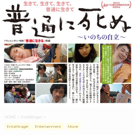
HOME
>
EntaMirage!
>
EntaMirage!
Entertainment
Movie