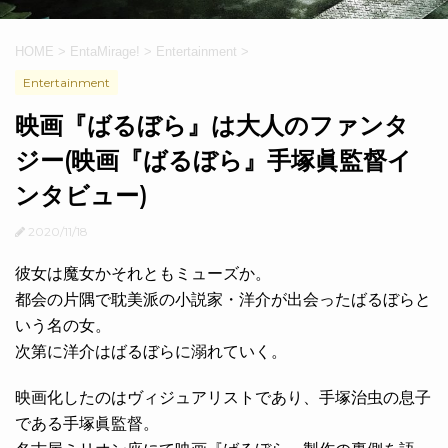
HOME
>
EntaMirage!
>
Entertainment
>
Entertainment
映画『ばるぼら』は大人のファンタ
ジー(映画『ばるぼら』手塚眞監督イ
ンタビュー)
2020/11/18
彼女は魔女かそれともミューズか。
都会の片隅で耽美派の小説家・洋介が出会ったばるぼらと
いう名の女。
次第に洋介はばるぼらに溺れていく。
映画化したのはヴィジュアリストであり、手塚治虫の息子
である手塚眞監督。