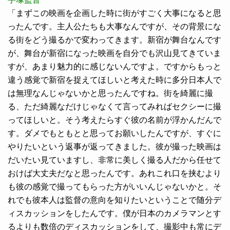
「まずこの映画を企画した時に街がすごく大事になると思
ったんです。主人公たちも大事なんですが、その背景にな
る街をどう撮るかで変わってきます。新宿が舞台なんです
が、舞台が新宿になった映画を自分でも沢山見てきていま
すが、あまり魅力的に感じないんですよ。ですからもっと
違う感覚で新宿を捉えてほしいと考えた時に多分日本人で
は無理なんじゃないかと思ったんですね。街を綺麗に撮
る、ただ綺麗なだけじゃなくて言ってみればセクシーに撮
ってほしいと。そう考えたらすぐ彼の名前が浮かんだんで
す。ダメでもともとと思ってお願いしたんですが、すぐに
やりたいという返事が返ってきました。彼が撮った映画は
だいたい見ていますし、非常に美しく撮る人だから任せて
おけば大丈夫だなと思ったんです。あれこれ口を挟むより
も彼の感覚で撮ってもらった方がいいんじゃないかと。そ
れでも彼本人は監督の意向を知りたいということで随分デ
ィスカッションをしたんです。僕が日本のカメラマンとす
るよりも数倍のディスカッションをして、撮影中も常にデ