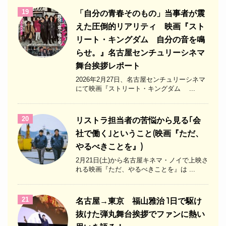
19
「自分の青春そのもの」当事者が震
えた圧倒的リアリティ 映画『スト
リート・キングダム 自分の音を鳴
らせ。』名古屋センチュリーシネマ
舞台挨拶レポート
2026年2月27日、名古屋センチュリーシネマ
にて映画『ストリート・キングダム ...
20
リストラ担当者の苦悩から見る｢会
社で働く｣ということ(映画『ただ、
やるべきことを』)
2月21日(土)から名古屋キネマ・ノイで上映さ
れる映画『ただ、やるべきことを』は ...
21
名古屋→東京 福山雅治 1日で駆け
抜けた弾丸舞台挨拶でファンに熱い