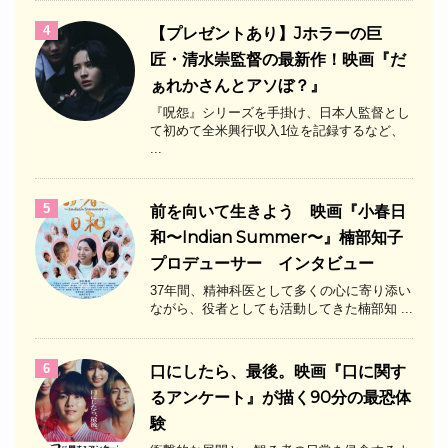
4
【プレゼントあり】Jホラーの巨
匠・清水崇監督の最新作！映画『だ
ぁれかさんとアソぼ？』
『呪怨』シリーズを手掛け、日本人監督とし
て初めて全米興行収入1位を記録するなど、
...
5
前を向いて生きよう 映画『小春日
和〜Indian Summer〜』楠部知子
プロデューサー インタビュー
37年間、精神科医として多くの心に寄り添い
ながら、役者としても活動してきた楠部知 ...
6
口にしたら、最後。映画『口に関す
るアンケート』が描く90分の最恐体
験