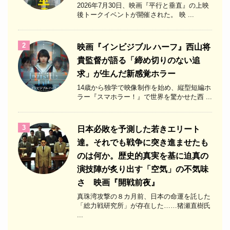
2026年7月30日、映画『平行と垂直』の上映
後トークイベントが開催された。 映 ...
2
映画『インビジブル ハーフ』西山将
貴監督が語る「締め切りのない追
求」が生んだ新感覚ホラー
14歳から独学で映像制作を始め、縦型短編ホ
ラー『スマホラー！』で世界を驚かせた西 ...
3
日本必敗を予測した若きエリート
達。それでも戦争に突き進ませたも
のは何か。歴史的真実を基に迫真の
演技陣が炙り出す「空気」の不気味
さ 映画『開戦前夜』
真珠湾攻撃の８カ月前、日本の命運を託した
「総力戦研究所」が存在した……猪瀬直樹氏
...