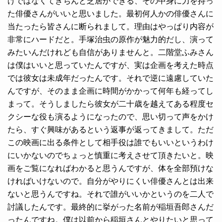
けではなくてきちんと芝居ができる、その中身に力を持っ
た俳優さんがいいと思いました。最初何人かの俳優さんに
当たったら皆さんに断られまして。理由はやっぱり内容が
非常にハードだと。手塚治虫の原作が魅力的だし、演って
みたいんだけれども自信がありませんと。二階堂ふみさん
は僕はいいと思っていたんですが、実は企画を考えた時点
では彼女は未成年だったんです。それで逆に遠慮していた
んですが、そのまま企画に時間がかかって何年も経ってし
まって。そうしましたら彼女が二十歳を越えてある程度セ
クシーな役も演るようになったので、思い切って声をかけ
たら、すぐ興味があるという返事が返ってきまして。ただ
この映画に出る条件として相手役は誰でもいいというわけ
にいかないのでちょっと慎重に考えさせて頂きたいと。映
画をご覧になればわかると思うんですが、体を全部預けな
ければいけないので。自分がやりにくい俳優さんとは出来
ないと思うんですね。それで誰がいいかというのを二人で
討議したんです。最終的に挙がった名前が稲垣吾郎さんだ
ったんですね。僕は以前から稲垣さんとやりたいと思って