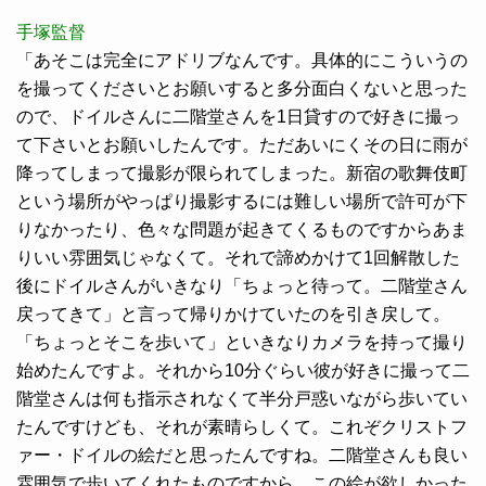
手塚監督
「あそこは完全にアドリブなんです。具体的にこういうの
を撮ってくださいとお願いすると多分面白くないと思った
ので、ドイルさんに二階堂さんを1日貸すので好きに撮っ
て下さいとお願いしたんです。ただあいにくその日に雨が
降ってしまって撮影が限られてしまった。新宿の歌舞伎町
という場所がやっぱり撮影するには難しい場所で許可が下
りなかったり、色々な問題が起きてくるものですからあま
りいい雰囲気じゃなくて。それで諦めかけて1回解散した
後にドイルさんがいきなり「ちょっと待って。二階堂さん
戻ってきて」と言って帰りかけていたのを引き戻して。
「ちょっとそこを歩いて」といきなりカメラを持って撮り
始めたんですよ。それから10分ぐらい彼が好きに撮って二
階堂さんは何も指示されなくて半分戸惑いながら歩いてい
たんですけども、それが素晴らしくて。これぞクリストフ
ァー・ドイルの絵だと思ったんですね。二階堂さんも良い
雰囲気で歩いてくれたものですから。この絵が欲しかった