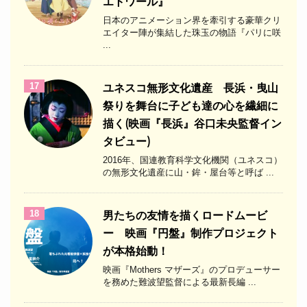
エトワール』
日本のアニメーション界を牽引する豪華クリ
エイター陣が集結した珠玉の物語『パリに咲
...
17
ユネスコ無形文化遺産 長浜・曳山
祭りを舞台に子ども達の心を繊細に
描く(映画『長浜』谷口未央監督イン
タビュー)
2016年、国連教育科学文化機関（ユネスコ）
の無形文化遺産に山・鉾・屋台等と呼ば ...
18
男たちの友情を描くロードムービ
ー 映画『円盤』制作プロジェクト
が本格始動！
映画『Mothers マザーズ』のプロデューサー
を務めた難波望監督による最新長編 ...