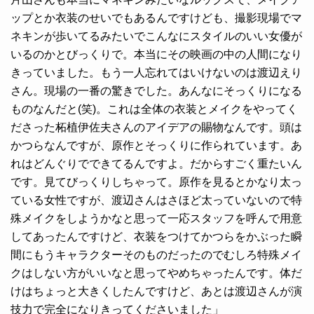
ップとか衣装のせいでもあるんですけども、撮影現場でマ
ネキンが歩いてるみたいでこんなにスタイルのいい女優が
いるのかとびっくりで。本当にその映画の中の人間になり
きっていました。もう一人忘れてはいけないのは渡辺えり
さん。現場の一番の驚きでした。あんなにそっくりになる
ものなんだと(笑)。これは全体の衣装とメイクをやってく
ださった柘植伊佐夫さんのアイデアの賜物なんです。頭は
かつらなんですが、原作とそっくりに作られています。あ
れはどんぐりでできてるんですよ。だからすごく重たいん
です。見てびっくりしちゃって。原作を見るとかなり太っ
ている女性ですが、渡辺さんはさほど太っていないので特
殊メイクをしようかなと思って一応スタッフを呼んで用意
してあったんですけど、衣装をつけてかつらをかぶった瞬
間にもうキャラクターそのものだったのでむしろ特殊メイ
クはしない方がいいなと思ってやめちゃったんです。体だ
けはちょっと大きくしたんですけど、あとは渡辺さんが演
技力で完全になりきってくださいました」