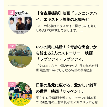
11
【名古屋撮影】映画『ランニングハ
イ』エキストラ募集のお知らせ
※この記事はテラスサイド様からのお知ら
せを受けて掲載しております。 ...
12
いつの間に結婚！？奇妙な出会いか
ら始まる2人のストーリー 映画
『ラプソディ・ラプソディ』
『クロエ』などで国内外から注目を集めた利
重 剛監督13年ぶりとなる待望の長編監督 ...
13
日常の足元に広がる、愛おしい雑草
の世界 映画『ザッケン！』
実在する｢雑草研究部」をモチーフに脚本家
で映画監督の上村奈帆がモノガタリラボと原
...