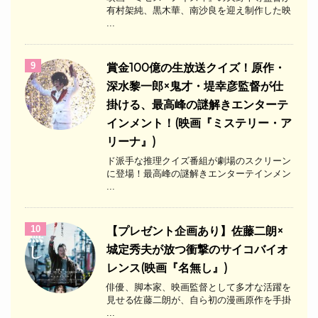
有村架純、黒木華、南沙良を迎え制作した映
...
9
​賞金100億の生放送クイズ！原作・
深水黎一郎×鬼才・堤幸彦監督が仕
掛ける、最高峰の謎解きエンターテ
インメント！(映画『ミステリー・ア
リーナ』)
ド派手な推理クイズ番組が劇場のスクリーン
に登場！最高峰の謎解きエンターテインメン
...
10
【プレゼント企画あり】佐藤二朗×
城定秀夫が放つ衝撃のサイコバイオ
レンス(映画『名無し』)
俳優、脚本家、映画監督として多才な活躍を
見せる佐藤二朗が、自ら初の漫画原作を手掛
...