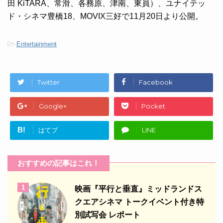
田 KiTARA、常滑、各務原、津南、東員）、ユナイテッ
ド・シネマ豊橋18、MOVIX三好で11月20日より公開。
-
Entertainment
Twitter
Facebook
Google+
Pocket
B!
はてブ
LINE
おすすめの記事はこれ！
1
映画『平行と垂直』ミッドランドス
クエアシネマ トークイベント付き特
別試写会 レポート