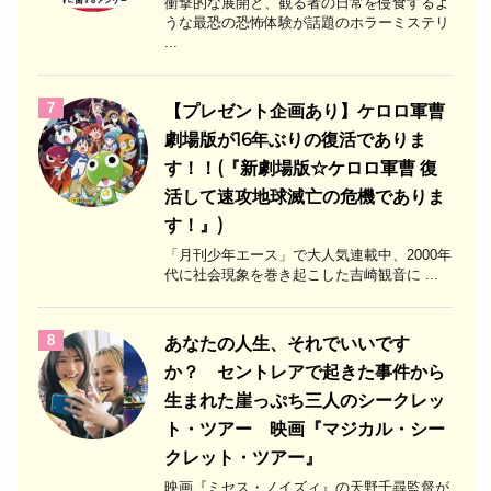
衝撃的な展開と、観る者の日常を侵食するよ
うな最恐の恐怖体験が話題のホラーミステリ
...
7
【プレゼント企画あり】ケロロ軍曹
劇場版が16年ぶりの復活でありま
す！！(『新劇場版☆ケロロ軍曹 復
活して速攻地球滅亡の危機でありま
す！』)
「月刊少年エース」で大人気連載中、2000年
代に社会現象を巻き起こした吉崎観音に ...
8
あなたの人生、それでいいです
か？ セントレアで起きた事件から
生まれた崖っぷち三人のシークレッ
ト・ツアー 映画『マジカル・シー
クレット・ツアー』
映画『ミセス・ノイズィ』の天野千尋監督が