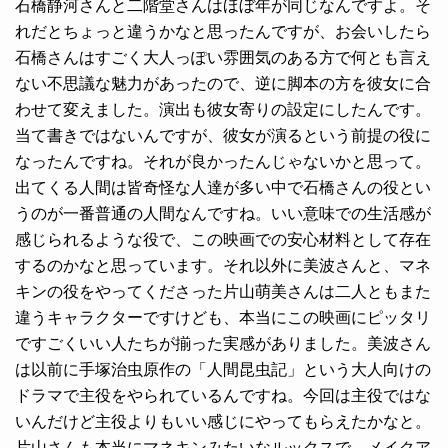
石橋静河さんと二階堂さんはほぼ年が同じなんですよ。そ
れだとちょっと違うかなと思ったんですが、お会いしたら
石橋さんはすごく大人っぽい雰囲気のある方で何とも言え
ない不思議な魅力があったので、逆に脚本の方を彼女に合
わせて変えました。演出も彼女寄りの設定にしたんです。
当て書きではないんですが、彼女が演るという前提の役に
なったんですね。それが良かったんじゃないかと思って。
出てくる人間は皆奇怪な人達が多い中で石橋さんの役とい
うのが一番普通の人間なんですね。いい意味での生活感が
感じられるような役で、この映画での安心材料として存在
するのかなと思っています。それ以外に美波さんと、マネ
キンの役をやってくださった片山萌美さんは二人ともまた
違うキャラクターですけども、本当にこの映画にピッタリ
ですごくいい人たちが揃った実感がありました。美波さん
は以前に手塚治虫原作の「人間昆虫記」という大人向けの
ドラマで主役をやられているんですね。今回は主役ではな
いんだけど主役よりもいい感じにやってもらえたかなと。
片山さんも本当にマネキンみたいなルックスで、メイクア