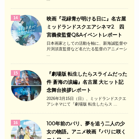
14
映画『花緑青が明ける日に』名古屋
ミッドランドスクエアシネマ2 四
宮義俊監督Q&Aイベントレポート
日本画家としての活動を軸に、新海誠監督や
片渕須直監督など名だたる監督のアニメーシ
...
15
『劇場版 転生したらスライムだった
件 蒼海の涙編』名古屋 大ヒット記
念舞台挨拶レポート
2026年3月15日（日）、ミッドランドスクエ
アシネマにて『劇場版 転生したらス ...
16
100年前のパリ、夢を追う二人の少
女の物語。アニメ映画『パリに咲く