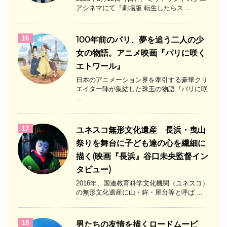
アシネマにて『劇場版 転生したらス ...
16
100年前のパリ、夢を追う二人の少
女の物語。アニメ映画『パリに咲く
エトワール』
日本のアニメーション界を牽引する豪華クリ
エイター陣が集結した珠玉の物語『パリに咲
...
17
ユネスコ無形文化遺産 長浜・曳山
祭りを舞台に子ども達の心を繊細に
描く(映画『長浜』谷口未央監督イン
タビュー)
2016年、国連教育科学文化機関（ユネスコ）
の無形文化遺産に山・鉾・屋台等と呼ば ...
18
男たちの友情を描くロードムービ