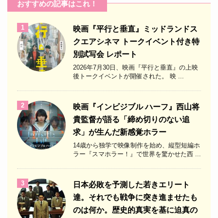
おすすめの記事はこれ！
1
映画『平行と垂直』ミッドランドス
クエアシネマ トークイベント付き特
別試写会 レポート
2026年7月30日、映画『平行と垂直』の上映
後トークイベントが開催された。 映 ...
2
映画『インビジブル ハーフ』西山将
貴監督が語る「締め切りのない追
求」が生んだ新感覚ホラー
14歳から独学で映像制作を始め、縦型短編ホ
ラー『スマホラー！』で世界を驚かせた西 ...
3
日本必敗を予測した若きエリート
達。それでも戦争に突き進ませたも
のは何か。歴史的真実を基に迫真の