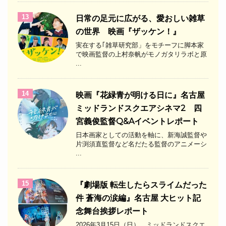
13
日常の足元に広がる、愛おしい雑草
の世界 映画『ザッケン！』
実在する｢雑草研究部」をモチーフに脚本家
で映画監督の上村奈帆がモノガタリラボと原
...
14
映画『花緑青が明ける日に』名古屋
ミッドランドスクエアシネマ2 四
宮義俊監督Q&Aイベントレポート
日本画家としての活動を軸に、新海誠監督や
片渕須直監督など名だたる監督のアニメーシ
...
15
『劇場版 転生したらスライムだった
件 蒼海の涙編』名古屋 大ヒット記
念舞台挨拶レポート
2026年3月15日（日）、ミッドランドスクエ