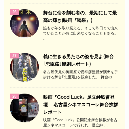
26
舞台に命を刻む者の、最期にして最
高の輝き(映画『喝采』)
誰もが年を取り衰える。そして昨日まで出来
ていたことが急に出来なくなることもある。
...
27
義に生きる男たちの姿を見よ(舞台
｢忠臣蔵｣観劇レポート)
名古屋伏見の御園座で堤幸彦監督が演出を手
掛ける舞台｢忠臣蔵｣を観劇した。 舞台の ...
28
映画『Good Luck』足立紳監督登
壇 名古屋シネマスコーレ舞台挨拶
レポート
映画『Good Luck』公開記念舞台挨拶が名古
屋シネマスコーレで行われ、足立紳 ...