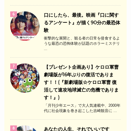
6
口にしたら、最後。映画『口に関す
るアンケート』が描く90分の最恐体
験
衝撃的な展開と、観る者の日常を侵食するよ
うな最恐の恐怖体験が話題のホラーミステリ
...
7
【プレゼント企画あり】ケロロ軍曹
劇場版が16年ぶりの復活でありま
す！！(『新劇場版☆ケロロ軍曹 復
活して速攻地球滅亡の危機でありま
す！』)
「月刊少年エース」で大人気連載中、2000年
代に社会現象を巻き起こした吉崎観音に ...
8
あなたの人生、それでいいです