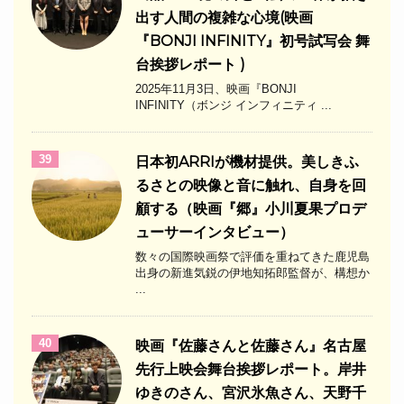
出す人間の複雑な心境(映画
『BONJI INFINITY』初号試写会 舞
台挨拶レポート )
2025年11月3日、映画『BONJI
INFINITY（ボンジ インフィニティ ...
39
日本初ARRIが機材提供。美しきふ
るさとの映像と音に触れ、自身を回
顧する（映画『郷』小川夏果プロデ
ューサーインタビュー）
数々の国際映画祭で評価を重ねてきた鹿児島
出身の新進気鋭の伊地知拓郎監督が、構想か
...
40
映画『佐藤さんと佐藤さん』名古屋
先行上映会舞台挨拶レポート。岸井
ゆきのさん、宮沢氷魚さん、天野千