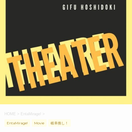
HOME
>
EntaMirage!
>
EntaMirage!
Movie
岐阜推し！