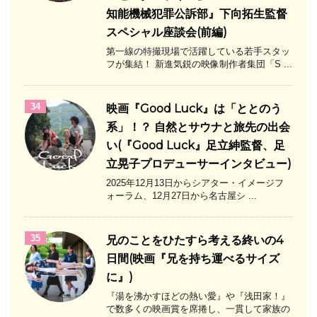
知能機械犯罪公訴部』下向拓生監督
スペシャル座談会(前編)
第一線の特撮現場で活躍している若手スタッ
フが集結！ 新進気鋭の映像制作者集団「S ...
34
映画『Good Luck』は「ととのう
系」！？ 自然とサウナと旅先の出会
い(『Good Luck』足立紳監督、足
立晃子プロデューサーインタビュー)
2025年12月13日からシアター・イメージフ
ォーラム、12月27日から名古屋シ ...
35
兄のことをひたすら考える終いの4
日間(映画『兄を持ち運べるサイズ
に』)
『湯を沸かすほどの熱い愛』や『浅田家！』
で数多くの映画賞を席捲し、一貫して家族の