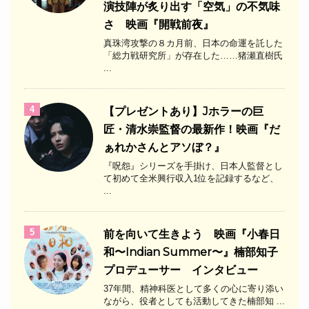
演技陣が炙り出す「空気」の不気味
さ 映画『開戦前夜』
真珠湾攻撃の８カ月前、日本の命運を託した
「総力戦研究所」が存在した……猪瀬直樹氏
...
4
【プレゼントあり】Jホラーの巨
匠・清水崇監督の最新作！映画『だ
ぁれかさんとアソぼ？』
『呪怨』シリーズを手掛け、日本人監督とし
て初めて全米興行収入1位を記録するなど、
...
5
前を向いて生きよう 映画『小春日
和〜Indian Summer〜』楠部知子
プロデューサー インタビュー
37年間、精神科医として多くの心に寄り添い
ながら、役者としても活動してきた楠部知 ...