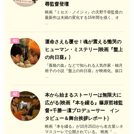
尋監督登壇
映画『ミセス・ノイジィ』の天野千尋監督の
最新作は夫婦の変化する15年間を描く、オ
...
41
運命さえも覆せ！魂が震える慟哭の
ヒューマン・ミステリー(映画『盤上
の向日葵』)
『孤狼の血』などで知られる人気作家・柚月
裕子の小説『盤上の向日葵』が映画化。坂口
...
42
本から始まるストーリーは無限大に
広がる(映画『本を綴る』篠原哲雄監
督×千勝一凜プロデューサー イン
タビュー＆舞台挨拶レポート)
映画『本を綴る』が10月25日から名古屋シネ
マスコーレで公開されている。 映画『 ...