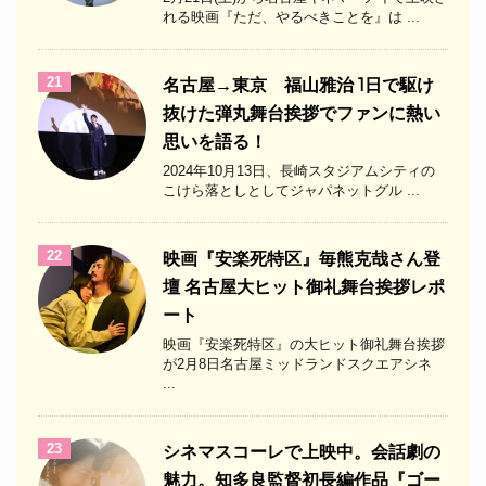
れる映画『ただ、やるべきことを』は ...
21
名古屋→東京 福山雅治 1日で駆け
抜けた弾丸舞台挨拶でファンに熱い
思いを語る！
2024年10月13日、長崎スタジアムシティの
こけら落としとしてジャパネットグル ...
22
映画『安楽死特区』毎熊克哉さん登
壇 名古屋大ヒット御礼舞台挨拶レポ
ート
映画『安楽死特区』の大ヒット御礼舞台挨拶
が2月8日名古屋ミッドランドスクエアシネ
...
23
シネマスコーレで上映中。会話劇の
魅力。知多良監督初長編作品『ゴー