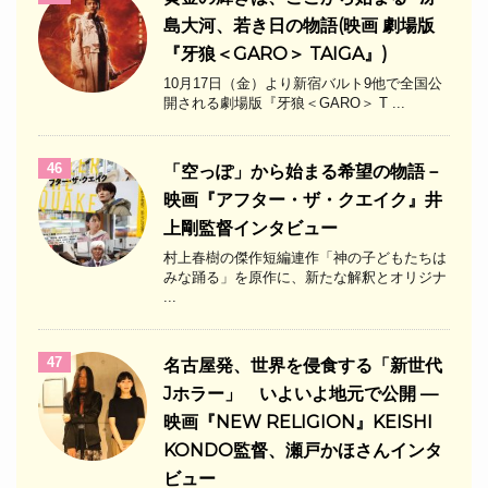
島大河、若き日の物語(映画 劇場版
『牙狼＜GARO＞ TAIGA』)
10月17日（金）より新宿バルト9他で全国公
開される劇場版『牙狼＜GARO＞ T ...
46
「空っぽ」から始まる希望の物語－
映画『アフター・ザ・クエイク』井
上剛監督インタビュー
村上春樹の傑作短編連作「神の子どもたちは
みな踊る」を原作に、新たな解釈とオリジナ
...
47
名古屋発、世界を侵食する「新世代
Jホラー」 いよいよ地元で公開 —
映画『NEW RELIGION』KEISHI
KONDO監督、瀬戸かほさんインタ
ビュー