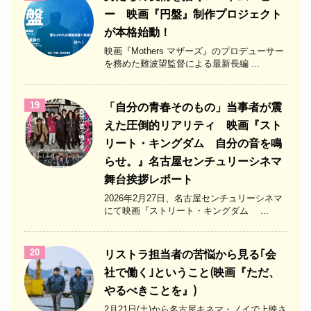
ー 映画『円盤』制作プロジェクト
が本格始動！
映画『Mothers マザーズ』のプロデューサー
を務めた難波望監督による最新長編 ...
19
「自分の青春そのもの」当事者が震
えた圧倒的リアリティ 映画『スト
リート・キングダム 自分の音を鳴
らせ。』名古屋センチュリーシネマ
舞台挨拶レポート
2026年2月27日、名古屋センチュリーシネマ
にて映画『ストリート・キングダム ...
20
リストラ担当者の苦悩から見る｢会
社で働く｣ということ(映画『ただ、
やるべきことを』)
2月21日(土)から名古屋キネマ・ノイで上映さ