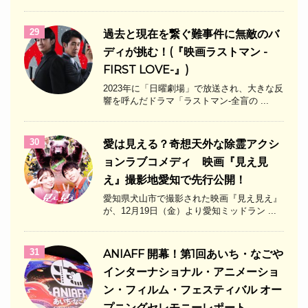
29
過去と現在を繋ぐ難事件に無敵のバ
ディが挑む！(『映画ラストマン -
FIRST LOVE-』)
2023年に「日曜劇場」で放送され、大きな反
響を呼んだドラマ「ラストマン-全盲の ...
30
愛は見える？奇想天外な除霊アクシ
ョンラブコメディ 映画『見え見
え』撮影地愛知で先行公開！
愛知県犬山市で撮影された映画『見え見え』
が、12月19日（金）より愛知ミッドラン ...
31
ANIAFF 開幕！第1回あいち・なごや
インターナショナル・アニメーショ
ン・フィルム・フェスティバル オー
プニングセレモニーレポート