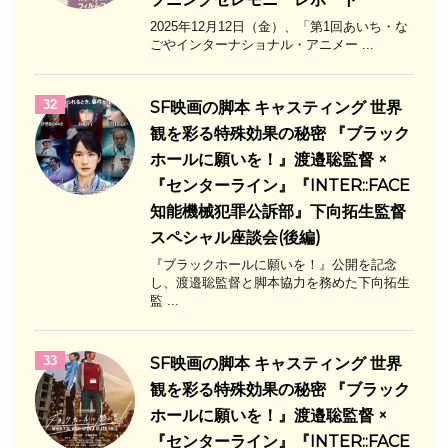
2025年12月12日（金）、「第1回あいち・な
ごやインターナショナル・アニメー ...
32
SF映画の脚本 キャスティング 世界
観を彩る特殊効果の秘密 『ブラック
ホールに願いを！』渡邉聡監督 ×
『センターライン』『INTER::FACE
知能機械犯罪公訴部』下向拓生監督
スペシャル座談会(後編)
『ブラックホールに願いを！』公開を記念
し、渡邉聡監督と脚本協力を務めた下向拓生
監 ...
33
SF映画の脚本 キャスティング 世界
観を彩る特殊効果の秘密 『ブラック
ホールに願いを！』渡邉聡監督 ×
『センターライン』『INTER::FACE