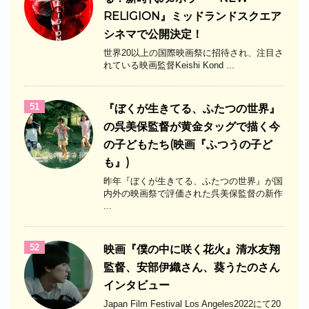
RELIGION』ミッドランドスクエア
シネマで公開決定！
世界20以上の国際映画祭に招待され、注目さ
れている映画監督Keishi Kond ...
51
『ぼくが生きてる、ふたつの世界』
の呉美保監督が黄金タッグで描く今
の子どもたち(映画『ふつうの子ど
も』)
昨年『ぼくが生きてる、ふたつの世界』が国
内外の映画祭で評価された呉美保監督の新作
...
52
映画『僕の中に咲く花火』清水友翔
監督、安部伊織さん、葵うたのさん
インタビュー
Japan Film Festival Los Angeles2022にて20