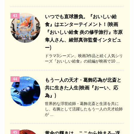
43
いつでも直球勝負。『おいしい給
食』はエンターテイメント！(映画
『おいしい給食 炎の修学旅行』市原
隼人さん、綾部真弥監督インタビュ
ー)
ドラマ3シーズン、映画3作品と続く人気シリ
ーズ『おいしい給食』の続編が映画で10 ...
44
もう一人の天才・葛飾応為が北斎と
共に生きた人生(映画『おーい、応
為』)
世界的な浮世絵師・葛飾北斎と生涯を共に
し、右腕として活躍したもう一人の天才絵師
が ...
45
黄金の輝きは、ここから始まる─冴