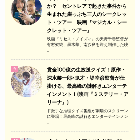
か？ セントレアで起きた事件から
生まれた崖っぷち三人のシークレッ
ト・ツアー 映画『マジカル・シー
クレット・ツアー』
映画『ミセス・ノイズィ』の天野千尋監督が
有村架純、黒木華、南沙良を迎え制作した映
...
9
​賞金100億の生放送クイズ！原作・
深水黎一郎×鬼才・堤幸彦監督が仕
掛ける、最高峰の謎解きエンターテ
インメント！(映画『ミステリー・ア
リーナ』)
ド派手な推理クイズ番組が劇場のスクリーン
に登場！最高峰の謎解きエンターテインメン
...