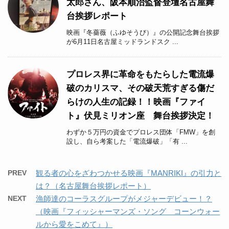
太郎さん、阪本順治監督登壇名古屋舞
台挨拶レポート
映画『冬薔薇（ふゆそうび）』の公開記念舞台挨拶
が6月11日名古屋ミッドランドスク ...
プロレス界に革命をもたらした電流爆
破のカリスマ、その破天荒すぎる傷だ
らけの人生の記録！！映画『ファイ
ト』伏見ミリオン座 舞台挨拶決定！
わずか５万円の資金でプロレス団体「FMW」を創
設し、自ら考案した「電流爆破」「有 ...
PREV
観る者の心をざわつかせる映画『MANRIKI』の引力と
は？（名古屋舞台挨拶レポート）
NEXT
漁師達のコーラスグループがメジャーデビュー！？
（映画『フィッシャーマンズ・ソング コーンウォー
ルから愛をこめて』）