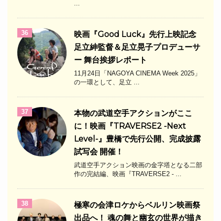
...
36
映画『Good Luck』先行上映記念
足立紳監督＆足立晃子プロデューサ
ー 舞台挨拶レポート
11月24日「NAGOYA CINEMA Week 2025」
の一環として、足立 ...
37
本物の武道空手アクションがここ
に！映画『TRAVERSE2 -Next
Level-』豊橋で先行公開、完成披露
試写会 開催！
武道空手アクション映画の金字塔となる二部
作の完結編、映画『TRAVERSE2 - ...
38
極寒の会津ロケからベルリン映画祭
出品へ！ 魂の舞と幽玄の世界が描き