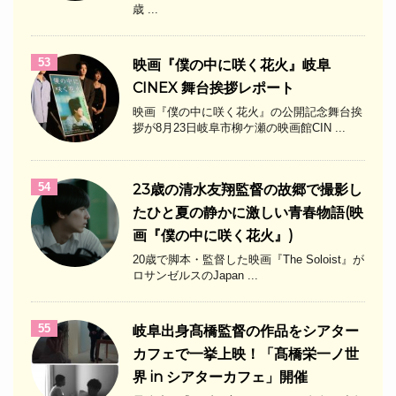
歳 ...
53
映画『僕の中に咲く花火』岐阜
CINEX 舞台挨拶レポート
映画『僕の中に咲く花火』の公開記念舞台挨
拶が8月23日岐阜市柳ケ瀬の映画館CIN ...
54
23歳の清水友翔監督の故郷で撮影し
たひと夏の静かに激しい青春物語(映
画『僕の中に咲く花火』)
20歳で脚本・監督した映画『The Soloist』が
ロサンゼルスのJapan ...
55
岐阜出身髙橋監督の作品をシアター
カフェで一挙上映！「髙橋栄一ノ世
界 in シアターカフェ」開催