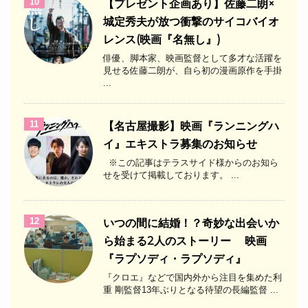
10
【プレゼント企画あり】佐藤二朗×
城定秀夫が放つ衝撃のサイコバイオ
レンス(映画『名無し』)
俳優、脚本家、映画監督として多才な活躍を
見せる佐藤二朗が、自ら初の漫画原作を手掛
...
11
【名古屋撮影】映画『ランニングハ
イ』エキストラ募集のお知らせ
※この記事はテラスサイド様からのお知ら
せを受けて掲載しております。 ...
12
いつの間に結婚！？奇妙な出会いか
ら始まる2人のストーリー 映画
『ラプソディ・ラプソディ』
『クロエ』などで国内外から注目を集めた利
重 剛監督13年ぶりとなる待望の長編監督 ...