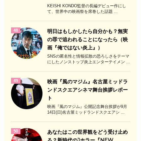
KEISHI KONDO監督の長編デビュー作にし
て、世界中の映画祭を席巻した話題 ...
48
明日はもしかしたら自分かも？無実
の罪で追われることになったら（映
画『俺ではない炎上』）
SNSの匿名性と情報拡散の恐ろしさをテーマ
にしたノンストップ炎上エンターテイメン ...
49
映画『風のマジム』名古屋ミッドラ
ンドスクエアシネマ舞台挨拶レポー
ト
映画『風のマジム』公開記念舞台挨拶が9月
14日(日)名古屋ミッドランドスクエアシ ...
50
あなたはこの世界観をどう受け止め
る？新時代のJホラー『NEW