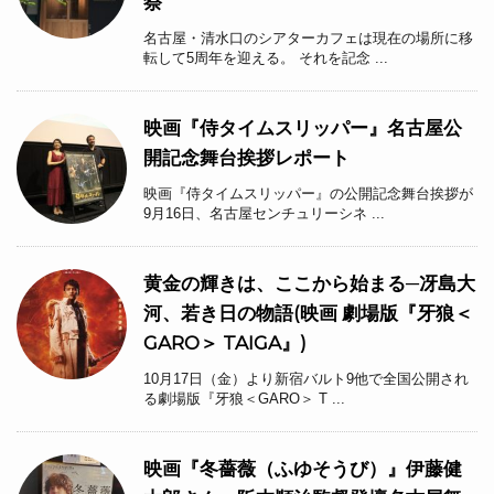
祭
名古屋・清水口のシアターカフェは現在の場所に移
転して5周年を迎える。 それを記念 ...
映画『侍タイムスリッパー』名古屋公
開記念舞台挨拶レポート
映画『侍タイムスリッパー』の公開記念舞台挨拶が
9月16日、名古屋センチュリーシネ ...
黄金の輝きは、ここから始まる─冴島大
河、若き日の物語(映画 劇場版『牙狼＜
GARO＞ TAIGA』)
10月17日（金）より新宿バルト9他で全国公開され
る劇場版『牙狼＜GARO＞ T ...
映画『冬薔薇（ふゆそうび）』伊藤健