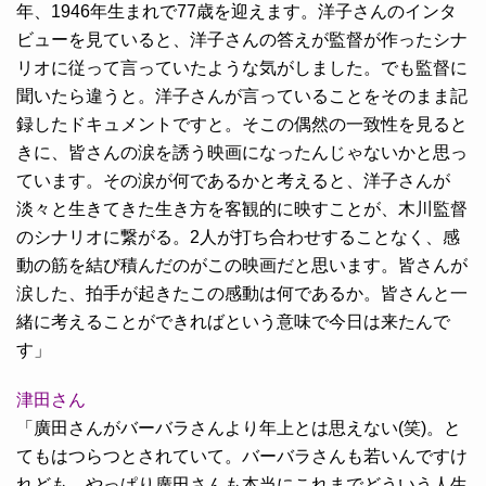
年、1946年生まれで77歳を迎えます。洋子さんのインタ
ビューを見ていると、洋子さんの答えが監督が作ったシナ
リオに従って言っていたような気がしました。でも監督に
聞いたら違うと。洋子さんが言っていることをそのまま記
録したドキュメントですと。そこの偶然の一致性を見ると
きに、皆さんの涙を誘う映画になったんじゃないかと思っ
ています。その涙が何であるかと考えると、洋子さんが
淡々と生きてきた生き方を客観的に映すことが、木川監督
のシナリオに繋がる。2人が打ち合わせすることなく、感
動の筋を結び積んだのがこの映画だと思います。皆さんが
涙した、拍手が起きたこの感動は何であるか。皆さんと一
緒に考えることができればという意味で今日は来たんで
す」
津田さん
「廣田さんがバーバラさんより年上とは思えない(笑)。と
てもはつらつとされていて。バーバラさんも若いんですけ
れども、やっぱり廣田さんも本当にこれまでどういう人生