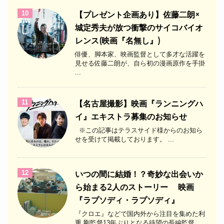
10
【プレゼント企画あり】佐藤二朗×
城定秀夫が放つ衝撃のサイコバイオ
レンス(映画『名無し』)
俳優、脚本家、映画監督として多才な活躍を
見せる佐藤二朗が、自ら初の漫画原作を手掛
...
11
【名古屋撮影】映画『ランニングハ
イ』エキストラ募集のお知らせ
※この記事はテラスサイド様からのお知ら
せを受けて掲載しております。 ...
12
いつの間に結婚！？奇妙な出会いか
ら始まる2人のストーリー 映画
『ラプソディ・ラプソディ』
『クロエ』などで国内外から注目を集めた利
重 剛監督13年ぶりとなる待望の長編監督 ...