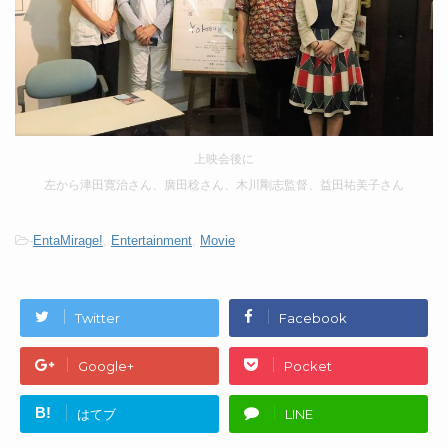
上映会後に
左から津田寛治さん、廣田稔さん、木川剛志監督、益田祐美子さん
-
EntaMirage!
,
Entertainment
,
Movie
Twitter
Facebook
Google+
Pocket
B!
はてブ
LINE