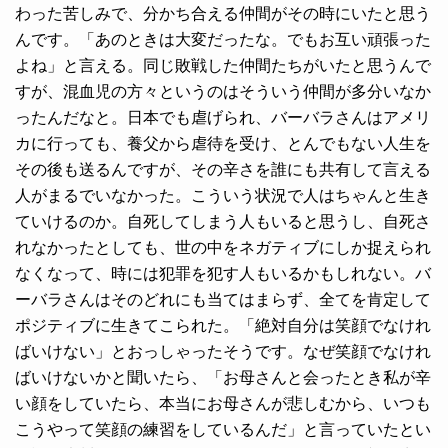
わった苦しみで、分かち合える仲間がその時にいたと思う
んです。「あのときは大変だったな。でもお互い頑張った
よね」と言える。同じ敗戦した仲間たちがいたと思うんで
すが、混血児の方々というのはそういう仲間が多分いなか
ったんだなと。日本でも虐げられ、バーバラさんはアメリ
カに行っても、養父から虐待を受け、とんでもない人生を
その後も送るんですが、その辛さを誰にも共有して言える
人がまるでいなかった。こういう状況で人はちゃんと生き
ていけるのか。自死してしまう人もいると思うし、自死さ
れなかったとしても、世の中をネガティブにしか捉えられ
なくなって、時には犯罪を犯す人もいるかもしれない。バ
ーバラさんはそのどれにも当てはまらず、全てを肯定して
ポジティブに生きてこられた。「絶対自分は笑顔でなけれ
ばいけない」とおっしゃったそうです。なぜ笑顔でなけれ
ばいけないかと聞いたら、「お母さんと会ったとき私が辛
い顔をしていたら、本当にお母さんが悲しむから、いつも
こうやって笑顔の練習をしているんだ」と言っていたとい