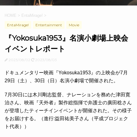
HOME
>
EntaMirage!
>
EntaMirage!
Entertainment
Movie
『Yokosuka1953』名演小劇場上映会
イベントレポート
2023/08/02
2023/08/03
ドキュメンタリー映画『Yokosuka1953』の上映会が7月
29日（土）、30日（日）名演小劇場で開催された。
7月30日には木川剛志監督、ナレーションを務めた津田寛
治さん、映画『天外者』製作総指揮で弁護士の廣田稔さん
が登壇したティーチインイベントが開催された。その様子
をお届けする。（進行:益田祐美子さん（平成プロジェク
ト代表））