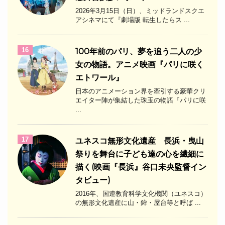
2026年3月15日（日）、ミッドランドスクエ
アシネマにて『劇場版 転生したらス ...
16
100年前のパリ、夢を追う二人の少
女の物語。アニメ映画『パリに咲く
エトワール』
日本のアニメーション界を牽引する豪華クリ
エイター陣が集結した珠玉の物語『パリに咲
...
17
ユネスコ無形文化遺産 長浜・曳山
祭りを舞台に子ども達の心を繊細に
描く(映画『長浜』谷口未央監督イン
タビュー)
2016年、国連教育科学文化機関（ユネスコ）
の無形文化遺産に山・鉾・屋台等と呼ば ...