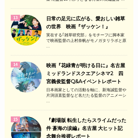
13
日常の足元に広がる、愛おしい雑草
の世界 映画『ザッケン！』
実在する｢雑草研究部」をモチーフに脚本家
で映画監督の上村奈帆がモノガタリラボと原
...
14
映画『花緑青が明ける日に』名古屋
ミッドランドスクエアシネマ2 四
宮義俊監督Q&Aイベントレポート
日本画家としての活動を軸に、新海誠監督や
片渕須直監督など名だたる監督のアニメーシ
...
15
『劇場版 転生したらスライムだった
件 蒼海の涙編』名古屋 大ヒット記
念舞台挨拶レポート