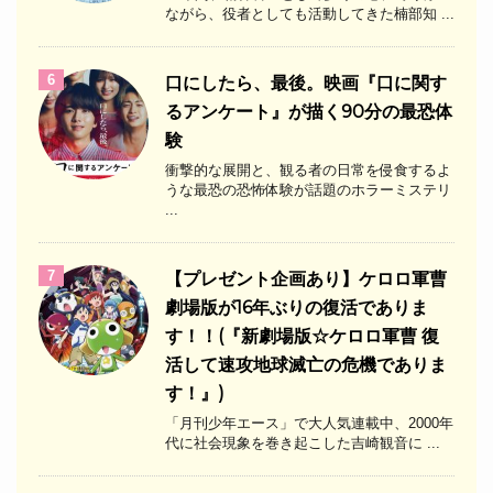
ながら、役者としても活動してきた楠部知 ...
6
口にしたら、最後。映画『口に関す
るアンケート』が描く90分の最恐体
験
衝撃的な展開と、観る者の日常を侵食するよ
うな最恐の恐怖体験が話題のホラーミステリ
...
7
【プレゼント企画あり】ケロロ軍曹
劇場版が16年ぶりの復活でありま
す！！(『新劇場版☆ケロロ軍曹 復
活して速攻地球滅亡の危機でありま
す！』)
「月刊少年エース」で大人気連載中、2000年
代に社会現象を巻き起こした吉崎観音に ...