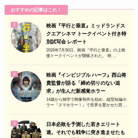
おすすめの記事はこれ！
1
映画『平行と垂直』ミッドランドス
クエアシネマ トークイベント付き特
別試写会 レポート
2026年7月30日、映画『平行と垂直』の上映
後トークイベントが開催された。 映 ...
2
映画『インビジブル ハーフ』西山将
貴監督が語る「締め切りのない追
求」が生んだ新感覚ホラー
14歳から独学で映像制作を始め、縦型短編ホ
ラー『スマホラー！』で世界を驚かせた西 ...
3
日本必敗を予測した若きエリート
達。それでも戦争に突き進ませたも