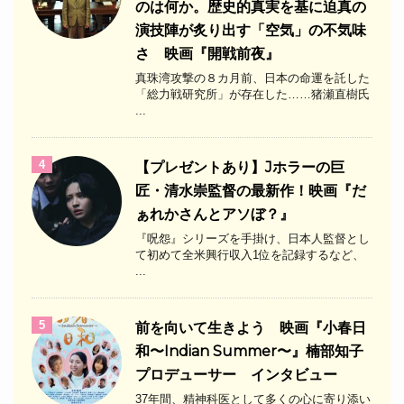
のは何か。歴史的真実を基に迫真の
演技陣が炙り出す「空気」の不気味
さ 映画『開戦前夜』
真珠湾攻撃の８カ月前、日本の命運を託した
「総力戦研究所」が存在した……猪瀬直樹氏
...
4
【プレゼントあり】Jホラーの巨
匠・清水崇監督の最新作！映画『だ
ぁれかさんとアソぼ？』
『呪怨』シリーズを手掛け、日本人監督とし
て初めて全米興行収入1位を記録するなど、
...
5
前を向いて生きよう 映画『小春日
和〜Indian Summer〜』楠部知子
プロデューサー インタビュー
37年間、精神科医として多くの心に寄り添い