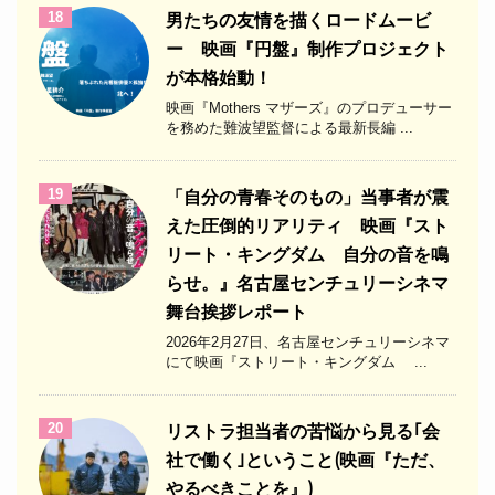
18
男たちの友情を描くロードムービ
ー 映画『円盤』制作プロジェクト
が本格始動！
映画『Mothers マザーズ』のプロデューサー
を務めた難波望監督による最新長編 ...
19
「自分の青春そのもの」当事者が震
えた圧倒的リアリティ 映画『スト
リート・キングダム 自分の音を鳴
らせ。』名古屋センチュリーシネマ
舞台挨拶レポート
2026年2月27日、名古屋センチュリーシネマ
にて映画『ストリート・キングダム ...
20
リストラ担当者の苦悩から見る｢会
社で働く｣ということ(映画『ただ、
やるべきことを』)